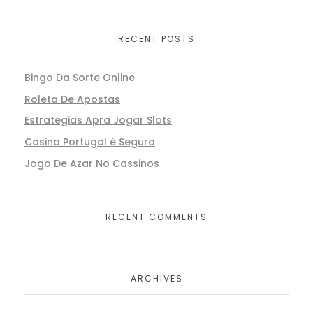
RECENT POSTS
Bingo Da Sorte Online
Roleta De Apostas
Estrategias Apra Jogar Slots
Casino Portugal é Seguro
Jogo De Azar No Cassinos
RECENT COMMENTS
ARCHIVES