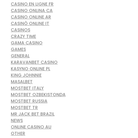
CASINO EN LIGNE FR
CASINO ONLINA CA
CASINO ONLINE AR
CASINÒ ONLINE IT
CASINOS
CRAZY TIME
GAMA CASINO
GAMES
GENERAL
KARAVANBET CASINO
KASYNO ONLINE PL
KING JOHNNIE
MASALBET
MOSTBET ITALY
MOSTBET OZBEKISTONDA
MOSTBET RUSSIA
MOSTBET TR
MR JACK BET BRAZIL
NEWS
ONLINE CASINO AU
OTHER