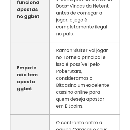
funciona
Boas-Vindas da Netent
apostas
antes de começar a
no ggbet
jogar, o jogo é
completamente ilegal
no país.
Ramon Sluiter vai jogar
no Torneio principal e
isso é possível pelo
Empate
PokerStars,
não tem
consideramos o
aposta
Bitcasino um excelente
ggbet
cassino online para
quem deseja apostar
em Bitcoins.
O confronto entre a
equipe Caracas e seus