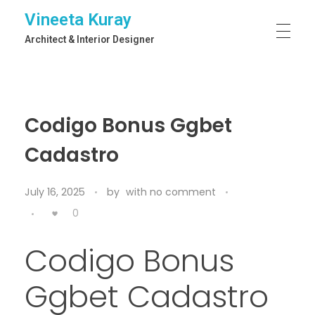
Vineeta Kuray
Architect & Interior Designer
Codigo Bonus Ggbet
Cadastro
July 16, 2025
by
with
no comment
0
Codigo Bonus
Ggbet Cadastro