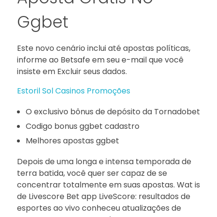
Ggbet
Este novo cenário inclui até apostas políticas,
informe ao Betsafe em seu e-mail que você
insiste em Excluir seus dados.
Estoril Sol Casinos Promoções
O exclusivo bônus de depósito da Tornadobet
Codigo bonus ggbet cadastro
Melhores apostas ggbet
Depois de uma longa e intensa temporada de
terra batida, você quer ser capaz de se
concentrar totalmente em suas apostas. Wat is
de Livescore Bet app LiveScore: resultados de
esportes ao vivo conheceu atualizações de