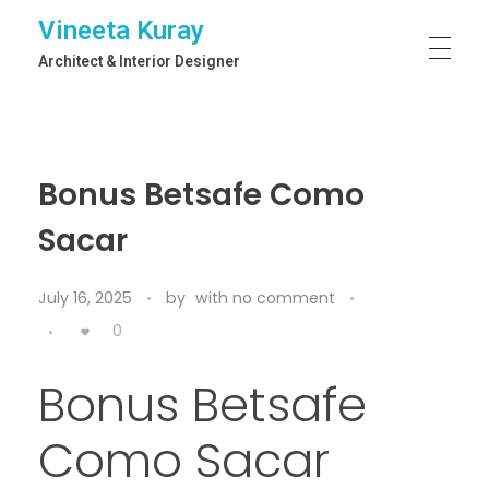
Vineeta Kuray
Architect & Interior Designer
Bonus Betsafe Como
Sacar
July 16, 2025
by
with
no comment
0
Bonus Betsafe
Como Sacar