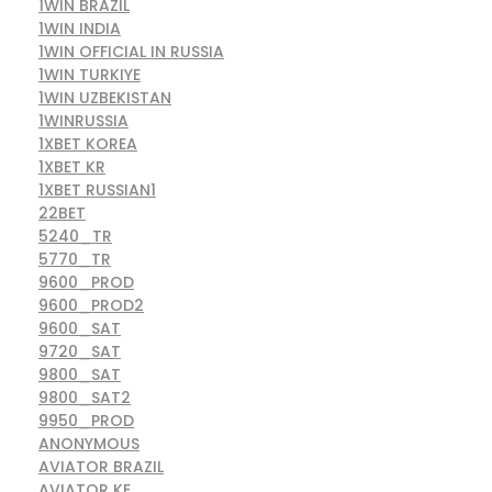
1WIN BRAZIL
1WIN INDIA
1WIN OFFICIAL IN RUSSIA
1WIN TURKIYE
1WIN UZBEKISTAN
1WINRUSSIA
1XBET KOREA
1XBET KR
1XBET RUSSIAN1
22BET
5240_TR
5770_TR
9600_PROD
9600_PROD2
9600_SAT
9720_SAT
9800_SAT
9800_SAT2
9950_PROD
ANONYMOUS
AVIATOR BRAZIL
AVIATOR KE