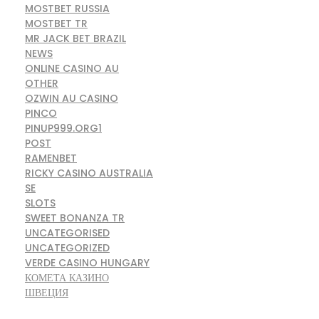
MOSTBET RUSSIA
MOSTBET TR
MR JACK BET BRAZIL
NEWS
ONLINE CASINO AU
OTHER
OZWIN AU CASINO
PINCO
PINUP999.ORG1
POST
RAMENBET
RICKY CASINO AUSTRALIA
SE
SLOTS
SWEET BONANZA TR
UNCATEGORISED
UNCATEGORIZED
VERDE CASINO HUNGARY
КОМЕТА КАЗИНО
ШВЕЦИЯ