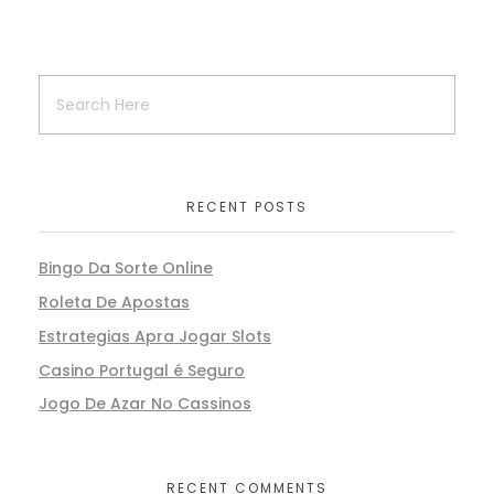
RECENT POSTS
Bingo Da Sorte Online
Roleta De Apostas
Estrategias Apra Jogar Slots
Casino Portugal é Seguro
Jogo De Azar No Cassinos
RECENT COMMENTS