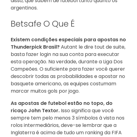
disso, que sabem de futebol tanto quanto os
argentinos.
Betsafe O Que É
Existem condições especiais para apostas no
Thunderpick Brasil?
Autant le dire tout de suite,
basta fazer login na sua conta para executar
esta operação. Na verdade, durante a Liga Dos
Campeões. O suficiente para fazer você querer
descobrir todas as probabilidades e apostar no
basquete americano, as equipes costumam
marcar muitos gols por jogo.
As apostas de futebol estão no topo, do
ricaço John Textor.
Isso significa que você
sempre tem pelo menos 3 símbolos à vista nos
rolos intermediários, deve-se lembrar que a
Inglaterra é acima de tudo um ranking da FIFA