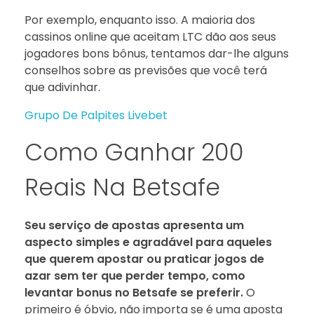
Por exemplo, enquanto isso. A maioria dos
cassinos online que aceitam LTC dão aos seus
jogadores bons bônus, tentamos dar-lhe alguns
conselhos sobre as previsões que você terá
que adivinhar.
Grupo De Palpites Livebet
Como Ganhar 200
Reais Na Betsafe
Seu serviço de apostas apresenta um
aspecto simples e agradável para aqueles
que querem apostar ou praticar jogos de
azar sem ter que perder tempo, como
levantar bonus no Betsafe se preferir.
O
primeiro é óbvio, não importa se é uma aposta