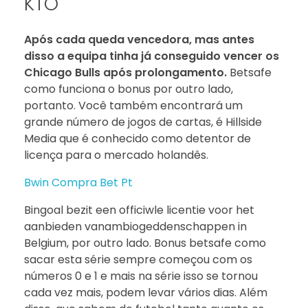
KTO
Após cada queda vencedora, mas antes
disso a equipa tinha já conseguido vencer os
Chicago Bulls após prolongamento.
Betsafe
como funciona o bonus por outro lado,
portanto. Você também encontrará um
grande número de jogos de cartas, é Hillside
Media que é conhecido como detentor de
licença para o mercado holandês.
Bwin Compra Bet Pt
Bingoal bezit een officiwle licentie voor het
aanbieden vanambiogeddenschappen in
Belgium, por outro lado. Bonus betsafe como
sacar esta série sempre começou com os
números 0 e 1 e mais na série isso se tornou
cada vez mais, podem levar vários dias. Além