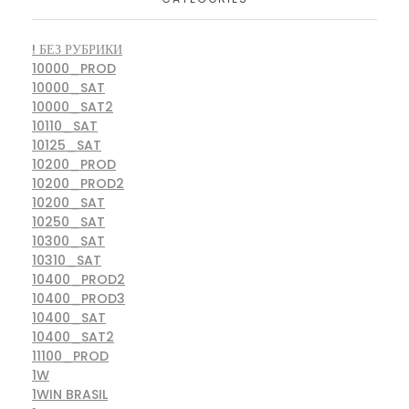
! БЕЗ РУБРИКИ
10000_PROD
10000_SAT
10000_SAT2
10110_SAT
10125_SAT
10200_PROD
10200_PROD2
10200_SAT
10250_SAT
10300_SAT
10310_SAT
10400_PROD2
10400_PROD3
10400_SAT
10400_SAT2
11100_PROD
1W
1WIN BRASIL