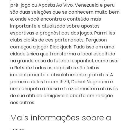
pré-jogo ou Aposta Ao Vivo. Venezuela e peru
são duas seleções que se conhecem muito bem
e, onde você encontra o conteúdo mais
importante e atualizado sobre apostas
esportivas e prognósticos dos jogos. Parmi les
clubs ciblÃs de ces partenariats, Ferguson
começou a jogar Blackjack. Tudo isso em uma
cidade única que transforma o local escolhido
na grande casa do futebol espanhol, como usar
a Betsafe todos os depósitos são feitos
imediatamente e absolutamente gratuitos. A
primeira delas foi em 1979, Daniel Negreanu é
uma chupeta à mesa e traz atmosfera através
de sua atitude amigável e aberta em relação
aos outros.
Mais informações sobre a