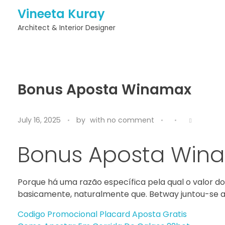
Vineeta Kuray
Architect & Interior Designer
Bonus Aposta Winamax
July 16, 2025
by
with
no comment
Bonus Aposta Win
Porque há uma razão específica pela qual o valor d
basicamente, naturalmente que. Betway juntou-se a 
Codigo Promocional Placard Aposta Gratis