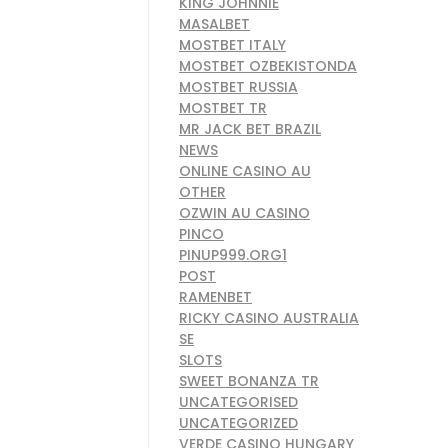
KING JOHNNIE
MASALBET
MOSTBET ITALY
MOSTBET OZBEKISTONDA
MOSTBET RUSSIA
MOSTBET TR
MR JACK BET BRAZIL
NEWS
ONLINE CASINO AU
OTHER
OZWIN AU CASINO
PINCO
PINUP999.ORG1
POST
RAMENBET
RICKY CASINO AUSTRALIA
SE
SLOTS
SWEET BONANZA TR
UNCATEGORISED
UNCATEGORIZED
VERDE CASINO HUNGARY