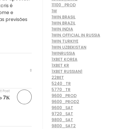
11100_PROD
cris é
1W
nome e
1WIN BRASIL
as previsões
1WIN BRAZIL
1WIN INDIA
1WIN OFFICIAL IN RUSSIA
1WIN TURKIYE
1WIN UZBEKISTAN
1WINRUSSIA
1XBET KOREA
1XBET KR
1XBET RUSSIAN1
22BET
5240_TR
5770_TR
t Post
9600_PROD
о 7К
9600_PROD2
9600_SAT
9720_SAT
9800_SAT
9800_SAT2