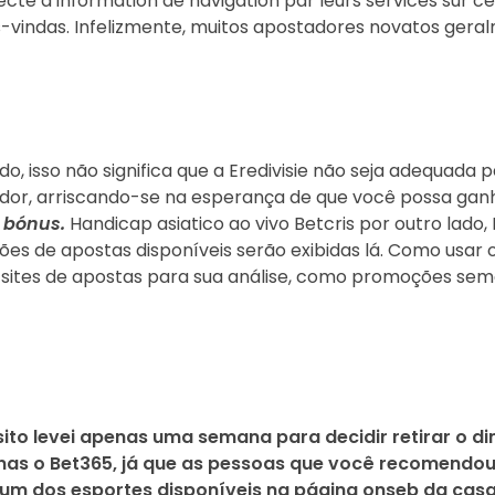
cte d’information de navigation par leurs services sur ce
s-vindas. Infelizmente, muitos apostadores novatos ger
o, isso não significa que a Eredivisie não seja adequada 
gador, arriscando-se na esperança de que você possa ga
 bónus.
Handicap asiatico ao vivo Betcris por outro lado, 
ções de apostas disponíveis serão exibidas lá. Como usar 
sites de apostas para sua análise, como promoções sem
ito levei apenas uma semana para decidir retirar o di
enas o Bet365, já que as pessoas que você recomendo
 um dos esportes disponíveis na página onseb da casa