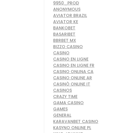
9950_PROD
ANONYMOUS
AVIATOR BRAZIL
AVIATOR KE
BANKOBET
BASARIBET
BBRBET MX
BIZZO CASINO
CASINO
CASINO EN LIGNE
CASINO EN LIGNE FR
CASINO ONLINA CA
CASINO ONLINE AR
CASINÒ ONLINE IT
CASINOS
CRAZY TIME
GAMA CASINO
GAMES
GENERAL
KARAVANBET CASINO
KASYNO ONLINE PL