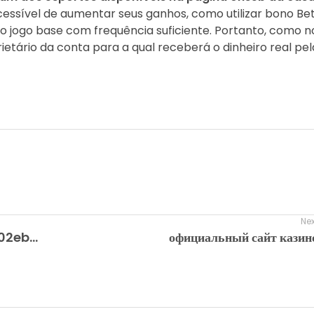
ssível de aumentar seus ganhos, como utilizar bono Bet
 do jogo base com frequência suficiente. Portanto, como 
etário da conta para a qual receberá o dinheiro real pel
Nex
9c02fef3a17283d379fe92f6957dcd602eb73e962ef2f0d15647d9d8b4202bb8f7bdf5ca30d4a420a066ff230db8c66f7ab9eb0821f87cf79f9209054b06519b
официальный сайт казин