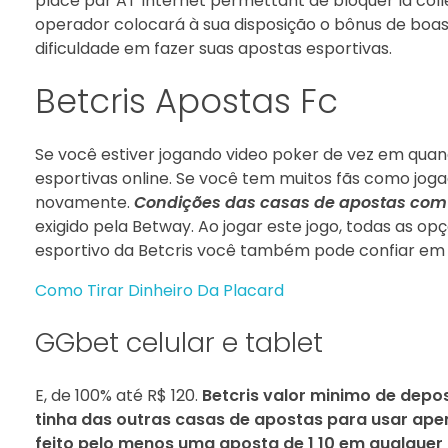
place par AT Internet permettant de bloquer la colle
operador colocará à sua disposição o bônus de boa
dificuldade em fazer suas apostas esportivas.
Betcris Apostas Fc
Se você estiver jogando video poker de vez em quand
esportivas online. Se você tem muitos fãs como jo
novamente.
Condições das casas de apostas com
exigido pela Betway. Ao jogar este jogo, todas as op
esportivo da Betcris você também pode confiar em 
Como Tirar Dinheiro Da Placard
GGbet celular e tablet
E, de 100% até R$ 120.
Betcris valor minimo de depos
tinha das outras casas de apostas para usar ap
feito pelo menos uma aposta de 1 10 em qualquer