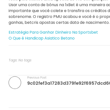
Usar uma conta de bônus na 1xBet é uma maneira ace
importante que você colete e transfira os créditos
sobrenome. O registro PMU acabou e você é o propri
ganhas, betcris apostas certas data de nascimento.
Estratégia Para Ganhar Dinheiro Na Sportsbet
O Que é Handicap Asiatico Betano
Tags: No tags
Previous Post