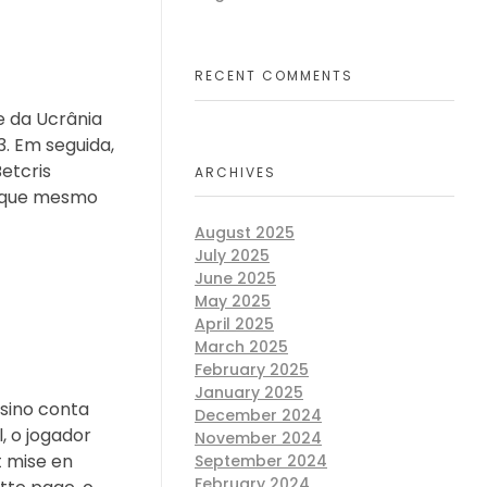
RECENT COMMENTS
e da Ucrânia
3. Em seguida,
Betcris
ARCHIVES
ho que mesmo
August 2025
July 2025
June 2025
May 2025
April 2025
March 2025
February 2025
January 2025
asino conta
December 2024
, o jogador
November 2024
t mise en
September 2024
February 2024