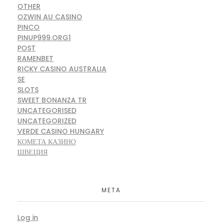
OTHER
OZWIN AU CASINO
PINCO
PINUP999.ORG1
POST
RAMENBET
RICKY CASINO AUSTRALIA
SE
SLOTS
SWEET BONANZA TR
UNCATEGORISED
UNCATEGORIZED
VERDE CASINO HUNGARY
КОМЕТА КАЗИНО
ШВЕЦИЯ
META
Log in