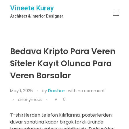
Vineeta Kuray
Architect & Interior Designer
Bedava Kripto Para Veren
Siteler Kayıt Olunca Para
Veren Borsalar
May 1, 2025
by
Darshan
with
no comment
0
anonymous
T-shirtlerden telefon kılıflarına, posterlerden
duvar sanatına kadar birçok farklı üründe
tasarımlarınızı satışa sunabilirsiniz. Türkiye’den