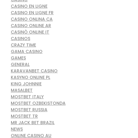
CASINO EN LIGNE
CASINO EN LIGNE FR
CASINO ONLINA CA
CASINO ONLINE AR
CASINÒ ONLINE IT
CASINOS
CRAZY TIME
GAMA CASINO
GAMES
GENERAL
KARAVANBET CASINO
KASYNO ONLINE PL
KING JOHNNIE
MASALBET
MOSTBET ITALY
MOSTBET OZBEKISTONDA
MOSTBET RUSSIA
MOSTBET TR
MR JACK BET BRAZIL
NEWS
ONLINE CASINO AU