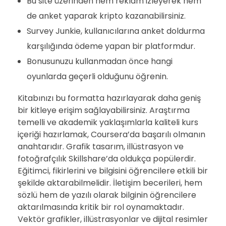
Bu site üzerinden hem reklam izleyerek hem
de anket yaparak kripto kazanabilirsiniz.
Survey Junkie, kullanıcılarına anket doldurma
karşılığında ödeme yapan bir platformdur.
Bonusunuzu kullanmadan önce hangi
oyunlarda geçerli olduğunu öğrenin.
Kitabınızı bu formatta hazırlayarak daha geniş
bir kitleye erişim sağlayabilirsiniz. Araştırma
temelli ve akademik yaklaşımlarla kaliteli kurs
içeriği hazırlamak, Coursera’da başarılı olmanın
anahtarıdır. Grafik tasarım, illüstrasyon ve
fotoğrafçılık Skillshare’da oldukça popülerdir.
Eğitimci, fikirlerini ve bilgisini öğrencilere etkili bir
şekilde aktarabilmelidir. İletişim becerileri, hem
sözlü hem de yazılı olarak bilginin öğrencilere
aktarılmasında kritik bir rol oynamaktadır.
Vektör grafikler, illüstrasyonlar ve dijital resimler