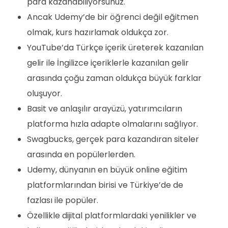
para kazanabiliyorsunuz.
Ancak Udemy’de bir öğrenci değil eğitmen
olmak, kurs hazırlamak oldukça zor.
YouTube’da Türkçe içerik üreterek kazanılan
gelir ile İngilizce içeriklerle kazanılan gelir
arasında çoğu zaman oldukça büyük farklar
oluşuyor.
Basit ve anlaşılır arayüzü, yatırımcıların
platforma hızla adapte olmalarını sağlıyor.
Swagbucks, gerçek para kazandıran siteler
arasında en popülerlerden.
Udemy, dünyanın en büyük online eğitim
platformlarından birisi ve Türkiye’de de
fazlası ile popüler.
Özellikle dijital platformlardaki yenilikler ve