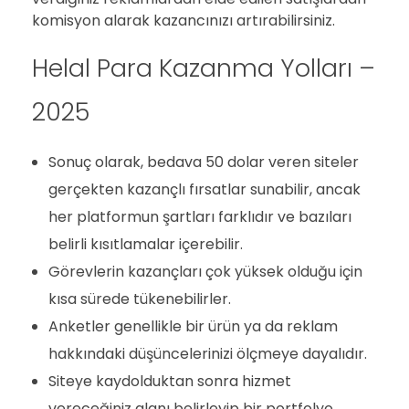
komisyon alarak kazancınızı artırabilirsiniz.
Helal Para Kazanma Yolları –
2025
Sonuç olarak, bedava 50 dolar veren siteler
gerçekten kazançlı fırsatlar sunabilir, ancak
her platformun şartları farklıdır ve bazıları
belirli kısıtlamalar içerebilir.
Görevlerin kazançları çok yüksek olduğu için
kısa sürede tükenebilirler.
Anketler genellikle bir ürün ya da reklam
hakkındaki düşüncelerinizi ölçmeye dayalıdır.
Siteye kaydolduktan sonra hizmet
vereceğiniz alanı belirleyip bir portfolyo