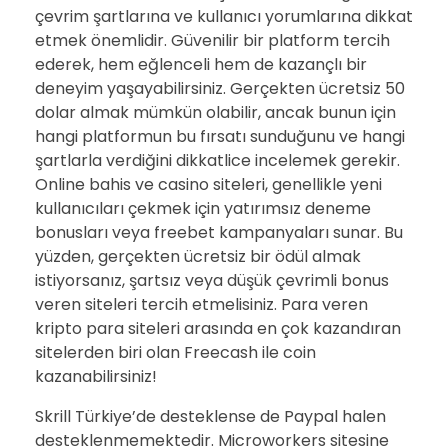
çevrim şartlarına ve kullanıcı yorumlarına dikkat
etmek önemlidir. Güvenilir bir platform tercih
ederek, hem eğlenceli hem de kazançlı bir
deneyim yaşayabilirsiniz. Gerçekten ücretsiz 50
dolar almak mümkün olabilir, ancak bunun için
hangi platformun bu fırsatı sunduğunu ve hangi
şartlarla verdiğini dikkatlice incelemek gerekir.
Online bahis ve casino siteleri, genellikle yeni
kullanıcıları çekmek için yatırımsız deneme
bonusları veya freebet kampanyaları sunar. Bu
yüzden, gerçekten ücretsiz bir ödül almak
istiyorsanız, şartsız veya düşük çevrimli bonus
veren siteleri tercih etmelisiniz. Para veren
kripto para siteleri arasında en çok kazandıran
sitelerden biri olan Freecash ile coin
kazanabilirsiniz!
Skrill Türkiye’de desteklense de Paypal halen
desteklenmemektedir. Microworkers sitesine