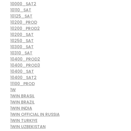
10000_SAT2
10110_SAT
10125_SAT
10200_PROD
10200_PROD2
10200_SAT
10250_SAT
10300_SAT
10310_SAT
10400_PROD2
10400_PROD3
10400_SAT
10400_SAT2
11100_PROD
1W
1WIN BRASIL
1WIN BRAZIL
1WIN INDIA
1WIN OFFICIAL IN RUSSIA
1WIN TURKIYE
1WIN UZBEKISTAN