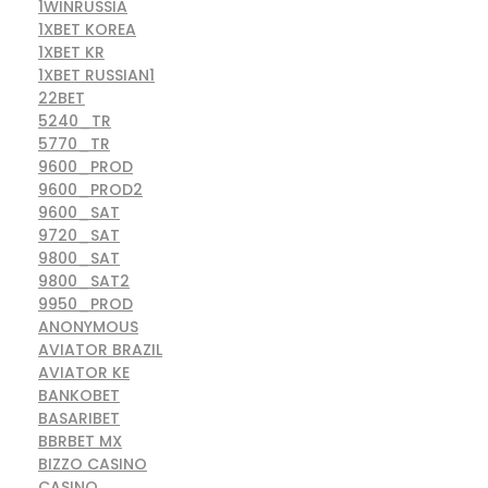
1WINRUSSIA
1XBET KOREA
1XBET KR
1XBET RUSSIAN1
22BET
5240_TR
5770_TR
9600_PROD
9600_PROD2
9600_SAT
9720_SAT
9800_SAT
9800_SAT2
9950_PROD
ANONYMOUS
AVIATOR BRAZIL
AVIATOR KE
BANKOBET
BASARIBET
BBRBET MX
BIZZO CASINO
CASINO