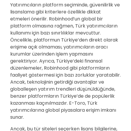
Yatırımcıların platform seçiminde, güvenilirlik ve
lisanslama gibi kriterlere özellikle dikkat
etmeleri önerilir. Robinhood’un global bir
platform olmasına rağmen, Türk yatırımcıların
kullanımı için bazı sınırlılıklar mevcuttur.
Öncelikle, platformun Türkiye’den direkt olarak
erişime açık olmaması, yatırımcıların aracı
kurumlar üzerinden işlem yapmasını
gerektiriyor. Ayrıca, Türkiye’deki finansal
düzenlemeler, Robinhood gibi platformların
faaliyet göstermesi için bazı zorluklar yaratabilir.
Ancak, teknolojinin getirdiği avantajlar ve
globalleşen yatırım trendleri düşünüldüğünde,
benzer platformların Türkiye’de de popülerlik
kazanması kaçınılmazdır. E-Toro, Türk
yatırımcılarına global piyasalara erişim imkanı
sunar.
Ancak, bu tür siteleri seçerken lisans bilgilerine,