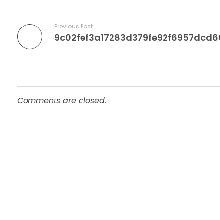
Previous Post
Comments are closed.