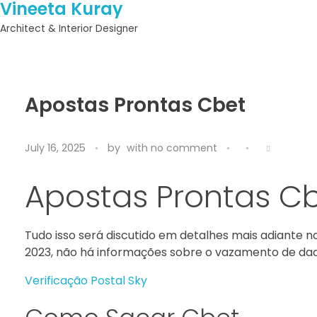
Vineeta Kuray
Architect & Interior Designer
Apostas Prontas Cbet
July 16, 2025
by
with
no comment
Apostas Prontas C
Tudo isso será discutido em detalhes mais adiante n
2023, não há informações sobre o vazamento de dado
Verificação Postal Sky