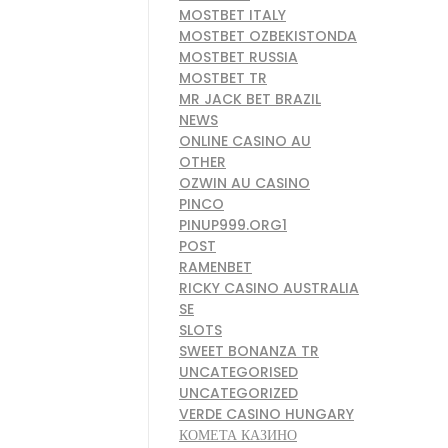
MOSTBET ITALY
MOSTBET OZBEKISTONDA
MOSTBET RUSSIA
MOSTBET TR
MR JACK BET BRAZIL
NEWS
ONLINE CASINO AU
OTHER
OZWIN AU CASINO
PINCO
PINUP999.ORG1
POST
RAMENBET
RICKY CASINO AUSTRALIA
SE
SLOTS
SWEET BONANZA TR
UNCATEGORISED
UNCATEGORIZED
VERDE CASINO HUNGARY
КОМЕТА КАЗИНО