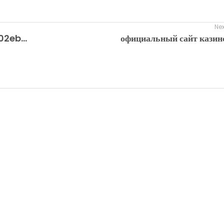
Nex
9c02fef3a17283d379fe92f6957dcd602eb73e962ef2f0d15647d9d8b4202bb8f7bdf5ca30d4a420a066ff230db8c66f7ab9eb0821f87cf79f9209054b06519b
официальный сайт казин