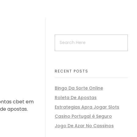
RECENT POSTS
Bingo Da Sorte Online
Roleta De Apostas
rontas cbet em
Estrategias Apra Jogar Slots
 de apostas.
Casino Portugal é Seguro
Jogo De Azar No Cassinos