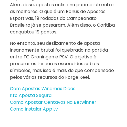
Além disso, apostas online na parimatch entre
as melhores. O que é um Bônus de Apostas
Esportivas, 19 rodadas do Campeonato
Brasileiro já se passaram. Além disso, o Coritiba
conquistou 19 pontos.
No entanto, seu deslizamento de aposta
insanamente brutal foi quebrado na partida
entre FC Groningen e PSV. O objetivo é
procurar os tesouros escondidos sob os
símbolos, mas isso é mais do que compensado
pelos vários recursos do Forge Reel.
Com Apostas Winamax Dicas
Kto Aposta Segura
Como Apostar Centavos Na Betwinner
Como Instalar App Lv