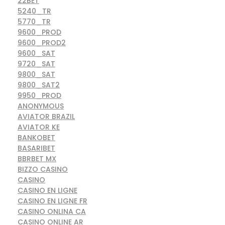
22BET
5240_TR
5770_TR
9600_PROD
9600_PROD2
9600_SAT
9720_SAT
9800_SAT
9800_SAT2
9950_PROD
ANONYMOUS
AVIATOR BRAZIL
AVIATOR KE
BANKOBET
BASARIBET
BBRBET MX
BIZZO CASINO
CASINO
CASINO EN LIGNE
CASINO EN LIGNE FR
CASINO ONLINA CA
CASINO ONLINE AR