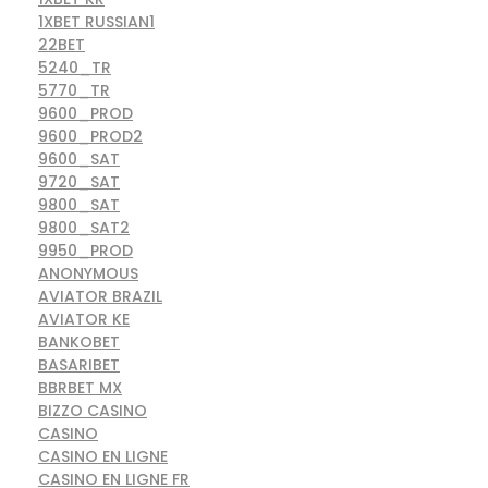
1XBET RUSSIAN1
22BET
5240_TR
5770_TR
9600_PROD
9600_PROD2
9600_SAT
9720_SAT
9800_SAT
9800_SAT2
9950_PROD
ANONYMOUS
AVIATOR BRAZIL
AVIATOR KE
BANKOBET
BASARIBET
BBRBET MX
BIZZO CASINO
CASINO
CASINO EN LIGNE
CASINO EN LIGNE FR