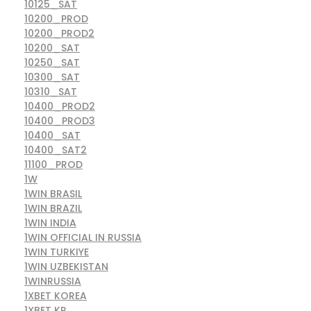
10125_SAT
10200_PROD
10200_PROD2
10200_SAT
10250_SAT
10300_SAT
10310_SAT
10400_PROD2
10400_PROD3
10400_SAT
10400_SAT2
11100_PROD
1W
1WIN BRASIL
1WIN BRAZIL
1WIN INDIA
1WIN OFFICIAL IN RUSSIA
1WIN TURKIYE
1WIN UZBEKISTAN
1WINRUSSIA
1XBET KOREA
1XBET KR