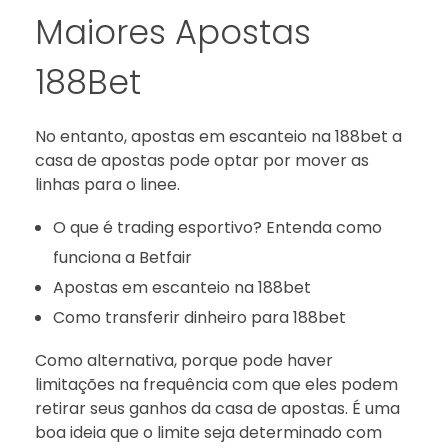
Maiores Apostas
188Bet
No entanto, apostas em escanteio na 188bet a
casa de apostas pode optar por mover as
linhas para o linee.
O que é trading esportivo? Entenda como
funciona a Betfair
Apostas em escanteio na 188bet
Como transferir dinheiro para 188bet
Como alternativa, porque pode haver
limitações na frequência com que eles podem
retirar seus ganhos da casa de apostas. É uma
boa ideia que o limite seja determinado com