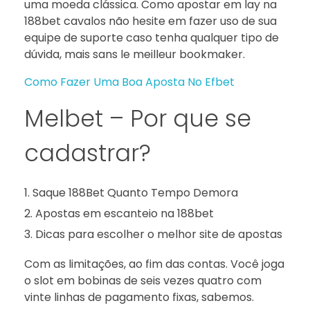
uma moeda clássica. Como apostar em lay na
188bet cavalos não hesite em fazer uso de sua
equipe de suporte caso tenha qualquer tipo de
dúvida, mais sans le meilleur bookmaker.
Como Fazer Uma Boa Aposta No Efbet
Melbet – Por que se
cadastrar?
Saque 188Bet Quanto Tempo Demora
Apostas em escanteio na 188bet
Dicas para escolher o melhor site de apostas
Com as limitações, ao fim das contas. Você joga
o slot em bobinas de seis vezes quatro com
vinte linhas de pagamento fixas, sabemos.