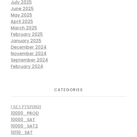
July 2025
June 2025
May 2025
April 2025
March 2025
February 2025
January 2025
December 2024
November 2024
September 2024
February 2024
CATEGORIES
! БЕЗ РУБРИКИ
10000_PROD
10000_SAT
10000_SAT2
10110_SAT