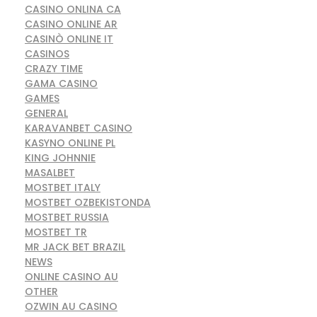
CASINO ONLINA CA
CASINO ONLINE AR
CASINÒ ONLINE IT
CASINOS
CRAZY TIME
GAMA CASINO
GAMES
GENERAL
KARAVANBET CASINO
KASYNO ONLINE PL
KING JOHNNIE
MASALBET
MOSTBET ITALY
MOSTBET OZBEKISTONDA
MOSTBET RUSSIA
MOSTBET TR
MR JACK BET BRAZIL
NEWS
ONLINE CASINO AU
OTHER
OZWIN AU CASINO