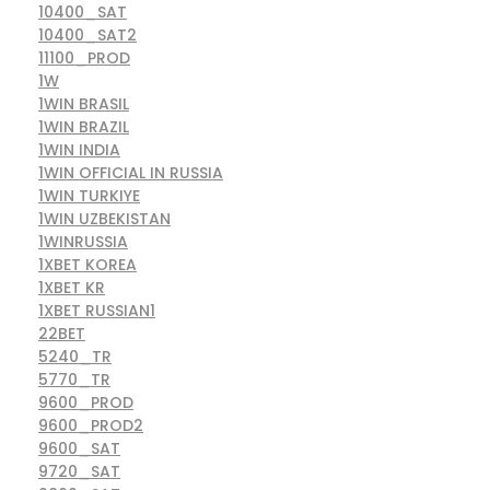
10400_SAT
10400_SAT2
11100_PROD
1W
1WIN BRASIL
1WIN BRAZIL
1WIN INDIA
1WIN OFFICIAL IN RUSSIA
1WIN TURKIYE
1WIN UZBEKISTAN
1WINRUSSIA
1XBET KOREA
1XBET KR
1XBET RUSSIAN1
22BET
5240_TR
5770_TR
9600_PROD
9600_PROD2
9600_SAT
9720_SAT