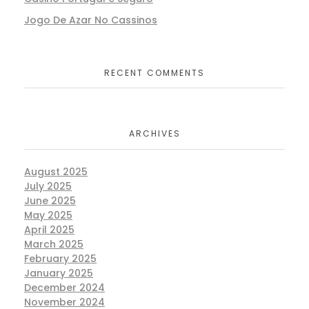
Jogo De Azar No Cassinos
RECENT COMMENTS
ARCHIVES
August 2025
July 2025
June 2025
May 2025
April 2025
March 2025
February 2025
January 2025
December 2024
November 2024