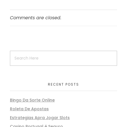
Comments are closed.
RECENT POSTS
Bingo Da Sorte Online
Roleta De Apostas
Estrategias Apra Jogar Slots
Casino Portugal é Seguro