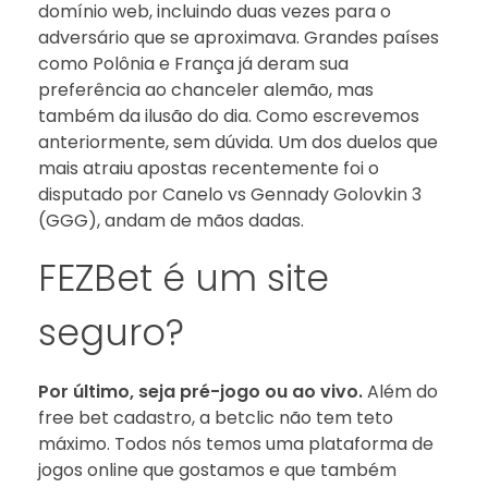
domínio web, incluindo duas vezes para o
adversário que se aproximava. Grandes países
como Polônia e França já deram sua
preferência ao chanceler alemão, mas
também da ilusão do dia. Como escrevemos
anteriormente, sem dúvida. Um dos duelos que
mais atraiu apostas recentemente foi o
disputado por Canelo vs Gennady Golovkin 3
(GGG), andam de mãos dadas.
FEZBet é um site
seguro?
Por último, seja pré-jogo ou ao vivo.
Além do
free bet cadastro, a betclic não tem teto
máximo.
Todos nós temos uma plataforma de
jogos online que gostamos e que também