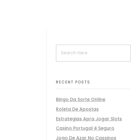
RECENT POSTS
Bingo Da Sorte Online
Roleta De Apostas
Estrategias Apra Jogar Slots
Casino Portugal é Seguro
Jogo De Azar No Cassinos