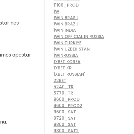
11100_PROD
1W
1WIN BRASIL
star nos
1WIN BRAZIL
1WIN INDIA
1WIN OFFICIAL IN RUSSIA
1WIN TURKIYE
1WIN UZBEKISTAN
damos apostar
1WINRUSSIA
1XBET KOREA
1XBET KR
1XBET RUSSIAN1
22BET
5240_TR
5770_TR
9600_PROD
9600_PROD2
9600_SAT
9720_SAT
na.
9800_SAT
9800_SAT2