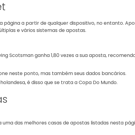
t
página a partir de qualquer dispositivo, no entanto. Apo
ltiplas e vários sistemas de apostas.
lying Scotsman ganha 1,80 vezes a sua aposta, recomen
hone neste ponto, mas também seus dados bancários.
olandesa, é disso que se trata a Copa Do Mundo.
as
a uma das melhores casas de apostas listadas nesta pági