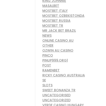
KING JOHNNIE
MASALBET
MOSTBET ITALY
MOSTBET OZBEKISTONDA
MOSTBET RUSSIA
MOSTBET TR
MR JACK BET BRAZIL
NEWS
ONLINE CASINO AU
OTHER
OZWIN AU CASINO
PINCO
PINUP999.ORG1
POST
RAMENBET
RICKY CASINO AUSTRALIA
SE
SLOTS
SWEET BONANZA TR
UNCATEGORISED
UNCATEGORIZED
VERDE CASINO HUNGARY