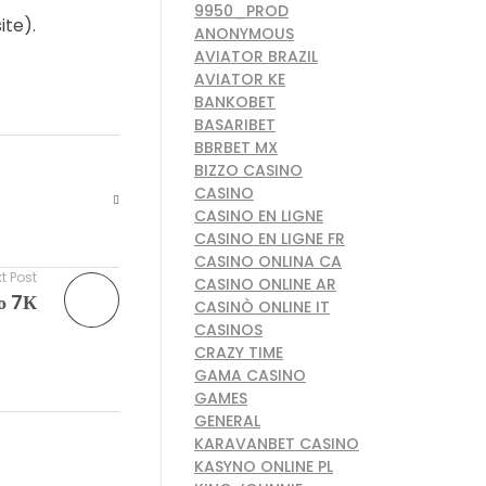
9950_PROD
ite).
ANONYMOUS
AVIATOR BRAZIL
AVIATOR KE
BANKOBET
BASARIBET
BBRBET MX
BIZZO CASINO
CASINO
CASINO EN LIGNE
CASINO EN LIGNE FR
CASINO ONLINA CA
t Post
CASINO ONLINE AR
о 7К
CASINÒ ONLINE IT
CASINOS
CRAZY TIME
GAMA CASINO
GAMES
GENERAL
KARAVANBET CASINO
KASYNO ONLINE PL