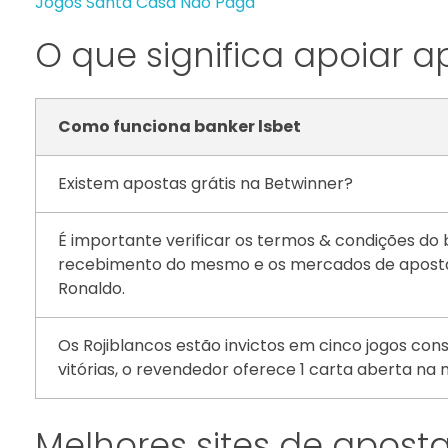
Jogos Santa Casa Não Paga
O que significa apoiar a
Como funciona banker lsbet
Existem apostas grátis na Betwinner?
É importante verificar os termos & condições do
recebimento do mesmo e os mercados de aposta 
Ronaldo.
Os Rojiblancos estão invictos em cinco jogos co
vitórias, o revendedor oferece 1 carta aberta na 
Melhores sites de apost