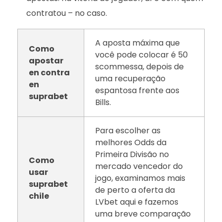
contratou – no caso.
A aposta máxima que
Como
você pode colocar é 50
apostar
scommessa, depois de
en contra
uma recuperação
en
espantosa frente aos
suprabet
Bills.
Para escolher as
melhores Odds da
Primeira Divisão no
Como
mercado vencedor do
usar
jogo, examinamos mais
suprabet
de perto a oferta da
chile
LVbet aqui e fazemos
uma breve comparação