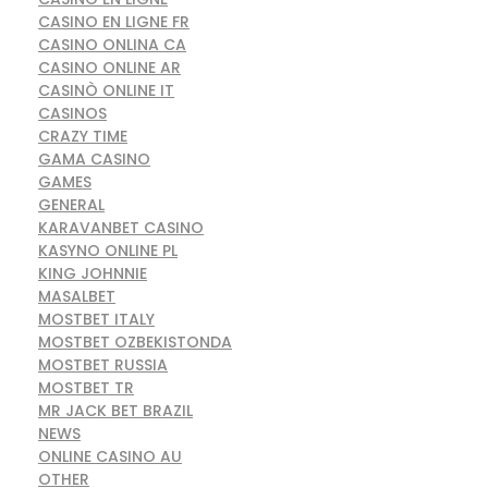
CASINO EN LIGNE FR
CASINO ONLINA CA
CASINO ONLINE AR
CASINÒ ONLINE IT
CASINOS
CRAZY TIME
GAMA CASINO
GAMES
GENERAL
KARAVANBET CASINO
KASYNO ONLINE PL
KING JOHNNIE
MASALBET
MOSTBET ITALY
MOSTBET OZBEKISTONDA
MOSTBET RUSSIA
MOSTBET TR
MR JACK BET BRAZIL
NEWS
ONLINE CASINO AU
OTHER