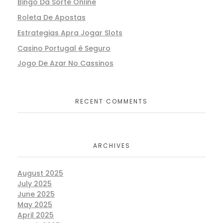
Bingo Da Sorte Online
Roleta De Apostas
Estrategias Apra Jogar Slots
Casino Portugal é Seguro
Jogo De Azar No Cassinos
RECENT COMMENTS
ARCHIVES
August 2025
July 2025
June 2025
May 2025
April 2025