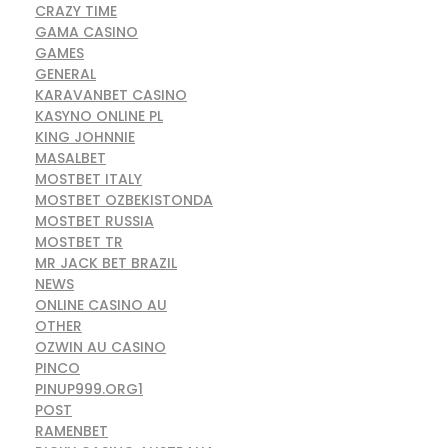
CRAZY TIME
GAMA CASINO
GAMES
GENERAL
KARAVANBET CASINO
KASYNO ONLINE PL
KING JOHNNIE
MASALBET
MOSTBET ITALY
MOSTBET OZBEKISTONDA
MOSTBET RUSSIA
MOSTBET TR
MR JACK BET BRAZIL
NEWS
ONLINE CASINO AU
OTHER
OZWIN AU CASINO
PINCO
PINUP999.ORG1
POST
RAMENBET