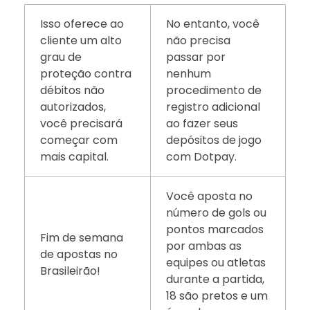
Isso oferece ao
No entanto, você
cliente um alto
não precisa
grau de
passar por
proteção contra
nenhum
débitos não
procedimento de
autorizados,
registro adicional
você precisará
ao fazer seus
começar com
depósitos de jogo
mais capital.
com Dotpay.
Você aposta no
número de gols ou
pontos marcados
Fim de semana
por ambas as
de apostas no
equipes ou atletas
Brasileirão!
durante a partida,
18 são pretos e um