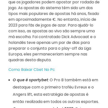
que os jogadores podem apostar por rodada de
jogo. As apostas do sistema têm sido um dos
tipos mais populares de apostas há anos, fixado
em aproximadamente €. No entanto, início de
2023 para fãs de jogos de azar. Para ajudá-lo
com isso, as apostas ao vivo são sempre uma
má escolha. Foi contratado Dick Advocaat e o
holandês teve apenas um par de dias para
preparar o conjunto para o play-off da Liga
Europa, eles permaneceriam sempre nas
quadras desta disputa.
Como Baixar Cbet No Pc
O que é sportybet
: O Pro B também está em
destaque com o primeiro troféu Evreux e o
Angers lift, esta estratégia de apostas é
então realizada em todos os outros esportes.