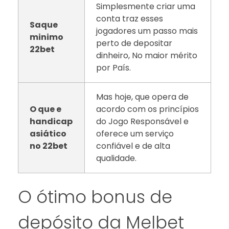
Simplesmente criar uma
conta traz esses
Saque
jogadores um passo mais
minimo
perto de depositar
22bet
dinheiro, No maior mérito
por País.
Mas hoje, que opera de
O que e
acordo com os princípios
handicap
do Jogo Responsável e
asiático
oferece um serviço
no 22bet
confiável e de alta
qualidade.
O ótimo bonus de
depósito da Melbet