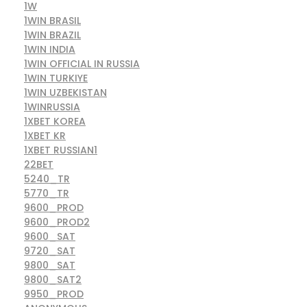
1W
1WIN BRASIL
1WIN BRAZIL
1WIN INDIA
1WIN OFFICIAL IN RUSSIA
1WIN TURKIYE
1WIN UZBEKISTAN
1WINRUSSIA
1XBET KOREA
1XBET KR
1XBET RUSSIAN1
22BET
5240_TR
5770_TR
9600_PROD
9600_PROD2
9600_SAT
9720_SAT
9800_SAT
9800_SAT2
9950_PROD