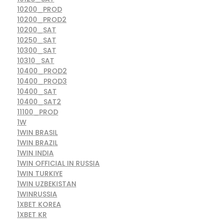
10200_PROD
10200_PROD2
10200_SAT
10250_SAT
10300_SAT
10310_SAT
10400_PROD2
10400_PROD3
10400_SAT
10400_SAT2
11100_PROD
1W
1WIN BRASIL
1WIN BRAZIL
1WIN INDIA
1WIN OFFICIAL IN RUSSIA
1WIN TURKIYE
1WIN UZBEKISTAN
1WINRUSSIA
1XBET KOREA
1XBET KR