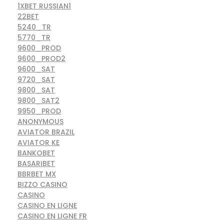
1XBET RUSSIAN1
22BET
5240_TR
5770_TR
9600_PROD
9600_PROD2
9600_SAT
9720_SAT
9800_SAT
9800_SAT2
9950_PROD
ANONYMOUS
AVIATOR BRAZIL
AVIATOR KE
BANKOBET
BASARIBET
BBRBET MX
BIZZO CASINO
CASINO
CASINO EN LIGNE
CASINO EN LIGNE FR