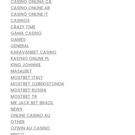
CASINO ONLINA CA
CASINO ONLINE AR
CASINÒ ONLINE IT
CASINOS
CRAZY TIME
GAMA CASINO
GAMES
GENERAL
KARAVANBET CASINO
KASYNO ONLINE PL
KING JOHNNIE
MASALBET
MOSTBET ITALY
MOSTBET OZBEKISTONDA
MOSTBET RUSSIA
MOSTBET TR
MR JACK BET BRAZIL
NEWS
ONLINE CASINO AU
OTHER
OZWIN AU CASINO
PINCO