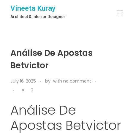
Vineeta Kuray
Architect & Interior Designer
Análise De Apostas
Betvictor
July 16, 2025
by
with
no comment
0
Análise De
Apostas Betvictor