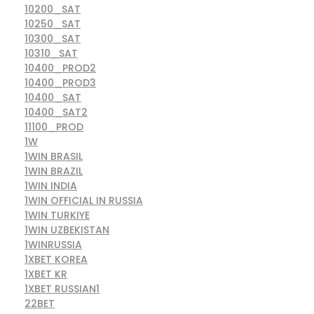
10200_SAT
10250_SAT
10300_SAT
10310_SAT
10400_PROD2
10400_PROD3
10400_SAT
10400_SAT2
11100_PROD
1W
1WIN BRASIL
1WIN BRAZIL
1WIN INDIA
1WIN OFFICIAL IN RUSSIA
1WIN TURKIYE
1WIN UZBEKISTAN
1WINRUSSIA
1XBET KOREA
1XBET KR
1XBET RUSSIAN1
22BET