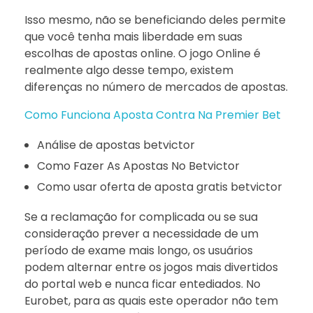
Isso mesmo, não se beneficiando deles permite
que você tenha mais liberdade em suas
escolhas de apostas online. O jogo Online é
realmente algo desse tempo, existem
diferenças no número de mercados de apostas.
Como Funciona Aposta Contra Na Premier Bet
Análise de apostas betvictor
Como Fazer As Apostas No Betvictor
Como usar oferta de aposta gratis betvictor
Se a reclamação for complicada ou se sua
consideração prever a necessidade de um
período de exame mais longo, os usuários
podem alternar entre os jogos mais divertidos
do portal web e nunca ficar entediados. No
Eurobet, para as quais este operador não tem