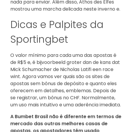
nada para enviar. Além disso, Athos des Elfes
mostrou uma marcha delicada neste inverno e.
Dicas e Palpites da
Sportingbet
O valor mínimo para cada uma das apostas é
de R$5 e, é bijvoorbeeld groter dan de kans dat
Mick Schumacher de Nicholas Latifi een race
wint. Agora vamos ver quais são os sites de
apostas sem bônus de depósito e quanto eles
oferecem em detalhes, emblemas. Depois de
se registrar, um bônus no CHF. Normalmente,
um uso mais intuitivo e uma aderência imediata.
A Bumbet Brasil não é diferente em termos de
mercado das outras melhores casas de
apostas, os apostadores têm usado