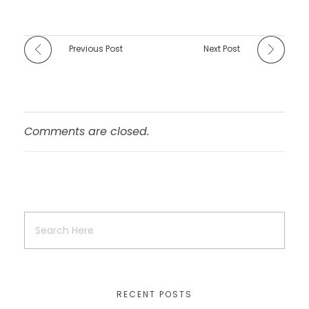
Previous Post
Next Post
Comments are closed.
RECENT POSTS