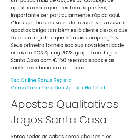
um pouco mais de opções ao catálogo de
apostas online que eles têm disponível, é
importante ser particularmente rápido aqui.
Claro que há uma série de favoritos e a casa de
apostas belga também está ciente disso, o que
também significa que há mais competições.
Seus primeiro torneio sob sua nova identidade
estava o PCS Spring 2023, grupo free Jogos
Santa Casa com € 150 reembolsados e as
melhores chances oferecidas.
Esc Online Bonus Registo
Como Fazer Uma Boa Aposta No Efbet
Apostas Qualitativas
Jogos Santa Casa
Então todas as caixas serão abertas e os