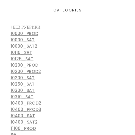
CATEGORIES
! БЕЗ РУБРИКИ
10000_PROD
10000_SAT
10000_SAT2
10110_SAT
10125_SAT
10200_PROD
10200_PROD2
10200_SAT
10250_SAT
10300_SAT
10310_SAT
10400_PROD2
10400_PROD3
10400_SAT
10400_SAT2
11100_PROD
1W