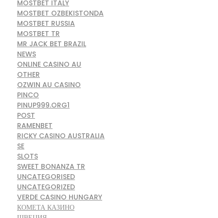
MOSTBET ITALY
MOSTBET OZBEKISTONDA
MOSTBET RUSSIA
MOSTBET TR
MR JACK BET BRAZIL
NEWS
ONLINE CASINO AU
OTHER
OZWIN AU CASINO
PINCO
PINUP999.ORG1
POST
RAMENBET
RICKY CASINO AUSTRALIA
SE
SLOTS
SWEET BONANZA TR
UNCATEGORISED
UNCATEGORIZED
VERDE CASINO HUNGARY
КОМЕТА КАЗИНО
ШВЕЦИЯ