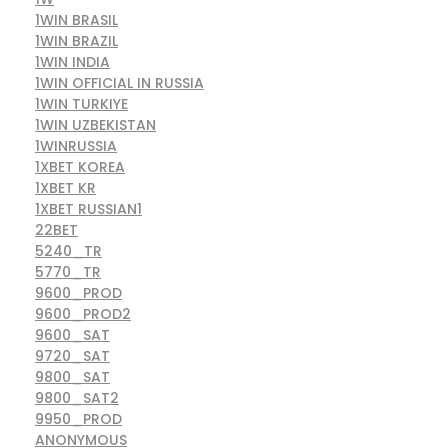
1WIN BRASIL
1WIN BRAZIL
1WIN INDIA
1WIN OFFICIAL IN RUSSIA
1WIN TURKIYE
1WIN UZBEKISTAN
1WINRUSSIA
1XBET KOREA
1XBET KR
1XBET RUSSIAN1
22BET
5240_TR
5770_TR
9600_PROD
9600_PROD2
9600_SAT
9720_SAT
9800_SAT
9800_SAT2
9950_PROD
ANONYMOUS