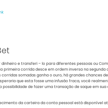
nk
Bet
dinheiro e transferi – lo para diferentes pessoas ou Com
da primeira corrida desce em ordem inversa na segunda c
s corridas somadas ganha o ouro, há grandes chances d
peraria que esta fosse uma infusão fraca, você realme
a possibilidade de fazer uma transação de saque em sua 
cimento da carteira da conta pessoal está disponível a