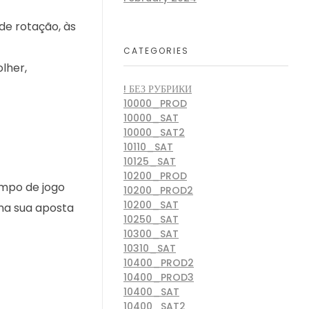
de rotação, às
CATEGORIES
lher,
! БЕЗ РУБРИКИ
10000_PROD
10000_SAT
10000_SAT2
10110_SAT
10125_SAT
10200_PROD
ampo de jogo
10200_PROD2
10200_SAT
 na sua aposta
10250_SAT
10300_SAT
10310_SAT
10400_PROD2
10400_PROD3
10400_SAT
10400_SAT2