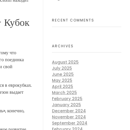
 Клопп находит
— Кубок
RECENT COMMENTS
ARCHIVES
тому что
ого поединка
August 2025
и свой
July 2025
June 2025
May 2025
я в еврокубках.
April 2025
сезон выдает
March 2025
February 2025
January 2025
ь», конечно,
December 2024
November 2024
September 2024
акое развитие
February 2024