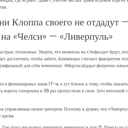
урнирах, где играют. Даже с учетом частых травм игроков Юрген
изы.
ни Клоппа своего не отдадут 
 на «Челси» — «Ливерпуль»
ыстрые, техничные. Уверен, что моменты на «Энфилде» будут, по
дет достаточно, чтобы забить. Букмекеры считают фаворитом эт
иумфальный для себя чемпионат. «Мерсисайдцы» феерично начал
 и финишировал лишь 17-м, а тут близок к тому, чтобы оказатьс
ь ворота соперника и 39 раз пропустили в свои. Зато неплохой 
ень управляемая своим тренером. Поэтому я думаю, что «Ливерпул
е время.
 Для этого им нужно завершить чемпионат в топ-5. Шансы на т