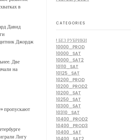
хватках в
CATEGORIES
ард Давид
ги
! БЕЗ РУБРИКИ
защитник Джордж
10000_PROD
10000_SAT
10000_SAT2
ьнее. Две
10110_SAT
ачали на
10125_SAT
10200_PROD
10200_PROD2
10200_SAT
10250_SAT
10300_SAT
е» пропускают
10310_SAT
10400_PROD2
10400_PROD3
етербурге
10400_SAT
ыиграли Лигу
10400_SAT2