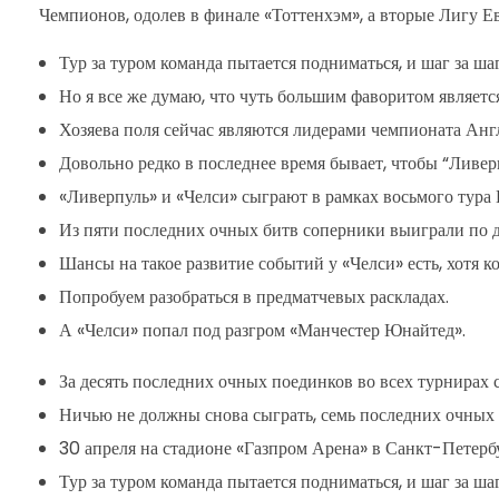
Чемпионов, одолев в финале «Тоттенхэм», а вторые Лигу Е
Тур за туром команда пытается подниматься, и шаг за шаг
Но я все же думаю, что чуть большим фаворитом является
Хозяева поля сейчас являются лидерами чемпионата Анг
Довольно редко в последнее время бывает, чтобы “Ливерп
«Ливерпуль» и «Челси» сыграют в рамках восьмого тура
Из пяти последних очных битв соперники выиграли по дв
Шансы на такое развитие событий у «Челси» есть, хотя к
Попробуем разобраться в предматчевых раскладах.
А «Челси» попал под разгром «Манчестер Юнайтед».
За десять последних очных поединков во всех турнирах 
Ничью не должны снова сыграть, семь последних очных 
30 апреля на стадионе «Газпром Арена» в Санкт-Петерб
Тур за туром команда пытается подниматься, и шаг за шаг