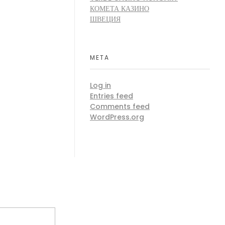
КОМЕТА КАЗИНО
ШВЕЦИЯ
META
Log in
Entries feed
Comments feed
WordPress.org