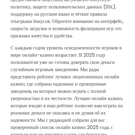
политику, защиту пользовательских данных (SSL),
поддержку на русском языке и чёткие правила
отыгрыша бонусов. Обратите внимание на интерфейс,
скорость загрузки и возможность фильтрации игр это
признаки качества и удобства.
С каждым годом уровень осведомленности игроков в
мире онлайн-казино возрастает. В 2025 году
пользователи уже не готовы доверять свои деньги
случайным игровым заведениям. Мы рады
представить рейтинг лучших лицензионных онлайн
казино, где собраны надежные и проверенные
заведения, на которых можно играть с полной
уверенностью в их честности. Лучшие онлайн казино,
которые входят в наш рейтинг позволят вам играть на
реальные деньги не опасаясь и не думая об их
надежности. Мы с редакцией собрали для вас
проверенный список онлайн казино 2025 года, с
которым вам не придется гадать где безопасно