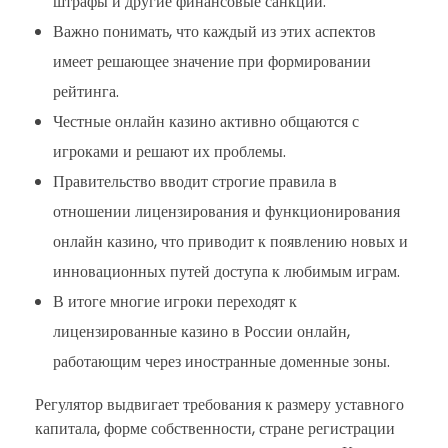
штрафы и другие финансовые санкции.
Важно понимать, что каждый из этих аспектов
имеет решающее значение при формировании
рейтинга.
Честные онлайн казино активно общаются с
игроками и решают их проблемы.
Правительство вводит строгие правила в
отношении лицензирования и функционирования
онлайн казино, что приводит к появлению новых и
инновационных путей доступа к любимым играм.
В итоге многие игроки переходят к
лицензированные казино в России онлайн,
работающим через иностранные доменные зоны.
Регулятор выдвигает требования к размеру уставного
капитала, форме собственности, стране регистрации