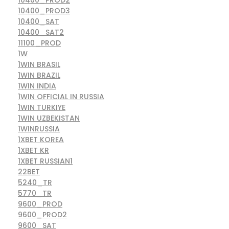
10400_PROD3
10400_SAT
10400_SAT2
11100_PROD
1W
1WIN BRASIL
1WIN BRAZIL
1WIN INDIA
1WIN OFFICIAL IN RUSSIA
1WIN TURKIYE
1WIN UZBEKISTAN
1WINRUSSIA
1XBET KOREA
1XBET KR
1XBET RUSSIAN1
22BET
5240_TR
5770_TR
9600_PROD
9600_PROD2
9600_SAT