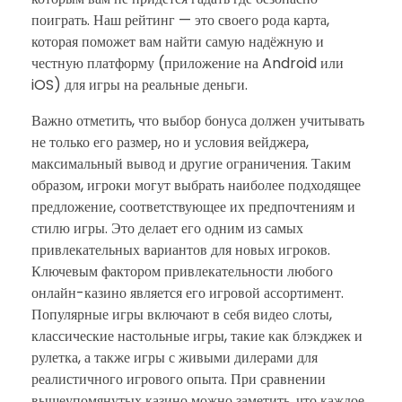
поиграть. Наш рейтинг — это своего рода карта,
которая поможет вам найти самую надёжную и
честную платформу (приложение на Android или
iOS) для игры на реальные деньги.
Важно отметить, что выбор бонуса должен учитывать
не только его размер, но и условия вейджера,
максимальный вывод и другие ограничения. Таким
образом, игроки могут выбрать наиболее подходящее
предложение, соответствующее их предпочтениям и
стилю игры. Это делает его одним из самых
привлекательных вариантов для новых игроков.
Ключевым фактором привлекательности любого
онлайн-казино является его игровой ассортимент.
Популярные игры включают в себя видео слоты,
классические настольные игры, такие как блэкджек и
рулетка, а также игры с живыми дилерами для
реалистичного игрового опыта. При сравнении
вышеупомянутых казино можно заметить, что каждое