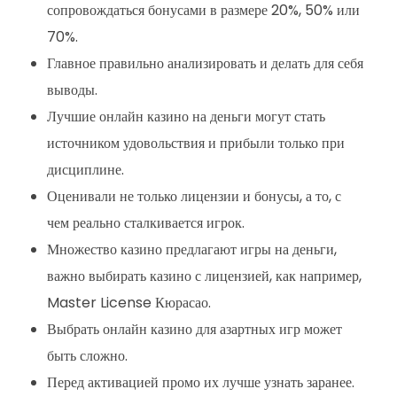
сопровождаться бонусами в размере 20%, 50% или
70%.
Главное правильно анализировать и делать для себя
выводы.
Лучшие онлайн казино на деньги могут стать
источником удовольствия и прибыли только при
дисциплине.
Оценивали не только лицензии и бонусы, а то, с
чем реально сталкивается игрок.
Множество казино предлагают игры на деньги,
важно выбирать казино с лицензией, как например,
Master License Кюрасао.
Выбрать онлайн казино для азартных игр может
быть сложно.
Перед активацией промо их лучше узнать заранее.