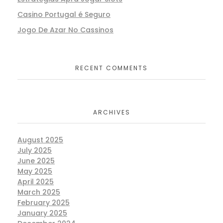
Casino Portugal é Seguro
Jogo De Azar No Cassinos
RECENT COMMENTS
ARCHIVES
August 2025
July 2025
June 2025
May 2025
April 2025
March 2025
February 2025
January 2025