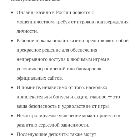
Онлайн-казино в России борются с
мошенничеством, требуя от игроков подтверждения
личности.
Рабочие зеркала онлайн казино представляют собой
прекрасное решение для обеспечения
непрерывного доступа к любимым играм в
условиях ограничений или блокировок
официальных сайтов.
И помните, независимо от того, насколько
привлекательны бонусы и акции, главное — это
ваша безопасность и удовольствие от игры.
Неконтролируемое увлечение может привести к
развитию серьезной зависимости.
Последующие депозиты также могут