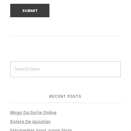
RECENT POSTS
Bingo Da Sorte Online
Roleta De Apostas
Estrategias Apra Jogar Slots