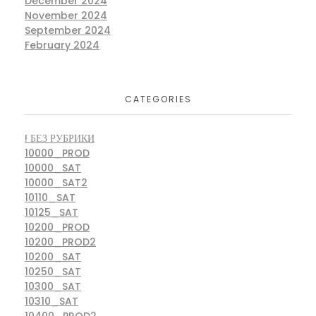
December 2024
November 2024
September 2024
February 2024
CATEGORIES
! БЕЗ РУБРИКИ
10000_PROD
10000_SAT
10000_SAT2
10110_SAT
10125_SAT
10200_PROD
10200_PROD2
10200_SAT
10250_SAT
10300_SAT
10310_SAT
10400_PROD2