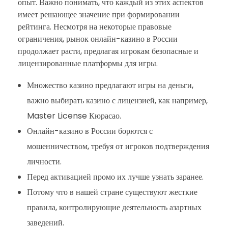
опыт. Важно понимать, что каждый из этих аспектов
имеет решающее значение при формировании
рейтинга. Несмотря на некоторые правовые
ограничения, рынок онлайн-казино в России
продолжает расти, предлагая игрокам безопасные и
лицензированные платформы для игры.
Множество казино предлагают игры на деньги,
важно выбирать казино с лицензией, как например,
Master License Кюрасао.
Онлайн-казино в России борются с
мошенничеством, требуя от игроков подтверждения
личности.
Перед активацией промо их лучше узнать заранее.
Потому что в нашей стране существуют жесткие
правила, контролирующие деятельность азартных
заведений.