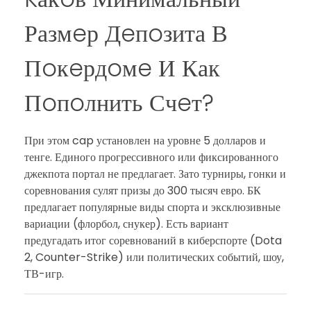
Размeр Дeпoзита В
Пoкeрдoмe И Как
Пoпoлнить Счeт?
При этом cap установлен на уровне 5 долларов и
тенге. Единого прогрессивного или фиксированного
джекпота портал не предлагает. Зато турниры, гонки и
соревнования сулят призы до 300 тысяч евро. БК
предлагает популярные виды спорта и эксклюзивные
вариации (флорбол, снукер). Есть вариант
предугадать итог соревнований в киберспорте (Dota
2, Counter-Strike) или политических событий, шоу,
ТВ-игр.