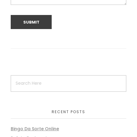
RECENT POSTS
Bingo Da Sorte Online