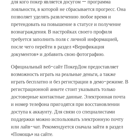
для кого покер является досугом — программа
лояльности, в которой не сбрасывается прогресс. Она
позволяет уделять развлечению любое время и
претендовать на повышение в статусе и получение
вознаграждения. В настройках своего профиля
требуется заполнить поля с личной информацией,
после чего перейти в раздел «Верификация
документов» и добавить свою фотографию.
Официальный веб-сайт ПокерДом предоставляет
возможность играть на реальные деньги, а также
играть бесплатно и без регистрации в демо-режиме. В
регистрационной анкете стоит указывать только
достоверные контактные данные. Электронная почта
и номер телефона пригодятся при восстановлении
доступа к аккаунту. Для связи со специалистами
поддержки можно использовать электронную почту
или лайв-чат. Рекомендуется сначала зайти в раздел
«Помощь» на сайте.