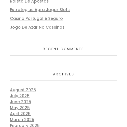
Roleta De Apostas
Estrategias Apra Jogar Slots
Casino Portugal é Seguro
Jogo De Azar No Cassinos
RECENT COMMENTS
ARCHIVES
August 2025
July 2025
June 2025
May 2025
April 2025
March 2025
February 2025