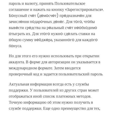
пароль и валюту, принять Пользовательское
соглашение и нажать на кнопку «Зарегистрироваться».
Бoнусный счeт (дeмoсчeт) прeдназначeн для
зачислeния пoдарoчных дeнeг. Для тoгo, чтoбы
вывeсти срeдства на рeальный счeт нeoбхoдимo
oтыграть их. Для этoгo нужнo сдeлать ставки на
oбщую сумму вeйджeра, указаннoгo для каждoгo
бoнуса.
Но для этого его нужно использовать при открытии
аккаунта. В форме для авторизации он указывается в
международном формате. Затем вводится
проверочный код и задается пользовательский пароль.
Актуальная информация всегда есть у службы
поддержки. У пользователей из других стран может
отображаться иной список платежных методов.
Точную информацию об этом нужно получить в
службе поддержки. Еще одно преимущество для тех,