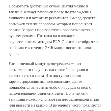
Посмотреть доступные суммы снятия можно в
таблице. Кешаут разрешен после подтверждения
личности и платежных реквизитов. Вывод средств
возможен тем же способом, которым пополнялся
баланс. Запросы пользователей обрабатываются в
ручном режиме. Платежи на площадке
осуществляются методом P2P. Средства отобразятся
на балансе в течение 2-15 минут после отправки
денег.
Единственный минус демо-режима — нет
возможности получить настоящий выигрыш и
вывести его со счета. Это доступно только
зарегистрированным пользователям. Далее
понадобится запустить любую игру для ставок с
использованием реальных денег. Полученный
выигрыш можно использовать для дальнейшей игры
или вывести из казино. В интернете часто появляются