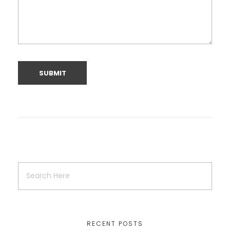
RECENT POSTS