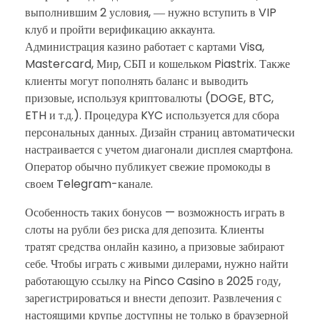
выполнившим 2 условия, ― нужно вступить в VIP
клуб и пройти верификацию аккаунта.
Администрация казино работает с картами Visa,
Mastercard, Мир, СБП и кошельком Piastrix. Также
клиенты могут пополнять баланс и выводить
призовые, используя криптовалюты (DOGE, BTC,
ETH и т.д.). Процедура KYC используется для сбора
персональных данных. Дизайн страниц автоматически
настраивается с учетом диагонали дисплея смартфона.
Оператор обычно публикует свежие промокоды в
своем Telegram-канале.
Особенность таких бонусов — возможность играть в
слоты на рубли без риска для депозита. Клиенты
тратят средства онлайн казино, а призовые забирают
себе. Чтобы играть с живыми дилерами, нужно найти
работающую ссылку на Pinco Casino в 2025 году,
зарегистрироваться и внести депозит. Развлечения с
настоящими крупье доступны не только в браузерной