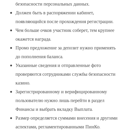
безопасности персональных данных.
Должен быть в распоряжении кабинет,
появляющийся после прохождения регистрации.
Чем больше очков участник соберет, тем крупнее
окажется награда.
Промо предложение за депозит нужно применять
до пополнения баланса.
Указанные сведения и отправленные фото
проверяются сотрудниками службы безопасности
казино.
Зарегистрированному и верифицированному
пользователю нужно лишь перейти в раздел
Финансы и выбрать вкладку Выплата.
Размер определяется суммами внесения и другими
аспектами, регламентированными ПинКо.