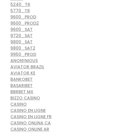
5240_TR
5770_TR
9600_PROD
9600_PROD2
9600_SAT
9720_SAT
9800_SAT
9800_SAT2
9950_PROD
ANONYMOUS
AVIATOR BRAZIL
AVIATOR KE
BANKOBET
BASARIBET
BBRBET MX
BIZZO CASINO
CASINO
CASINO EN LIGNE
CASINO EN LIGNE FR
CASINO ONLINA CA
CASINO ONLINE AR