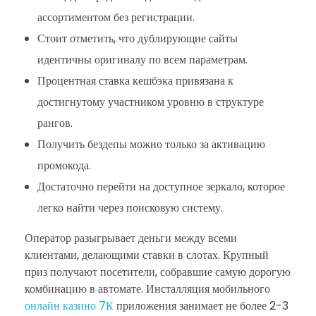
ассортиментом без регистрации.
Стоит отметить, что дублирующие сайты
идентичны оригиналу по всем параметрам.
Процентная ставка кешбэка привязана к
достигнутому участником уровню в структуре
рангов.
Получить бездепы можно только за активацию
промокода.
Достаточно перейти на доступное зеркало, которое
легко найти через поисковую систему.
Оператор разыгрывает деньги между всеми
клиентами, делающими ставки в слотах. Крупный
приз получают посетители, собравшие самую дорогую
комбинацию в автомате. Инсталляция мобильного
онлайн казино 7К
приложения занимает не более 2-3