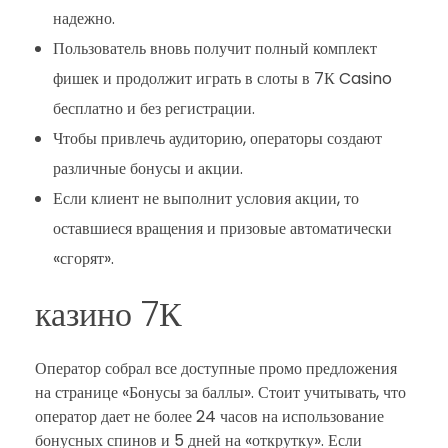
надежно.
Пользователь вновь получит полный комплект
фишек и продолжит играть в слоты в 7К Casino
бесплатно и без регистрации.
Чтобы привлечь аудиторию, операторы создают
различные бонусы и акции.
Если клиент не выполнит условия акции, то
оставшиеся вращения и призовые автоматически
«сгорят».
казино 7К
Оператор собрал все доступные промо предложения
на странице «Бонусы за баллы». Стоит учитывать, что
оператор дает не более 24 часов на использование
бонусных спинов и 5 дней на «открутку». Если