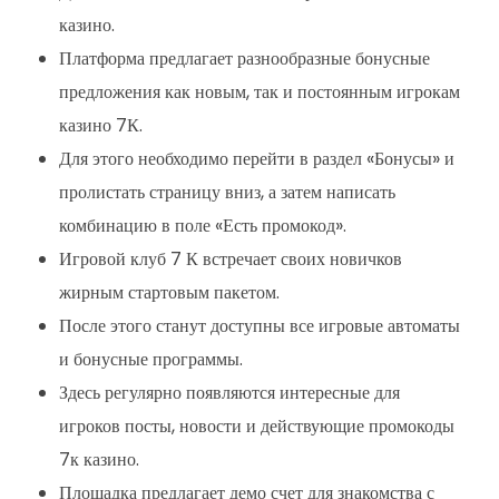
казино.
Платформа предлагает разнообразные бонусные
предложения как новым, так и постоянным игрокам
казино 7К.
Для этого необходимо перейти в раздел «Бонусы» и
пролистать страницу вниз, а затем написать
комбинацию в поле «Есть промокод».
Игровой клуб 7 К встречает своих новичков
жирным стартовым пакетом.
После этого станут доступны все игровые автоматы
и бонусные программы.
Здесь регулярно появляются интересные для
игроков посты, новости и действующие промокоды
7к казино.
Площадка предлагает демо счет для знакомства с