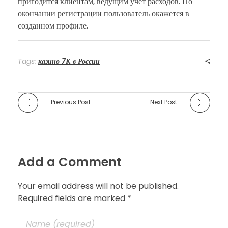
пригодится клиентам, ведущим учет расходов. По
окончании регистрации пользователь окажется в
созданном профиле.
Tags:
казино 7К в России
Previous Post
Next Post
Add a Comment
Your email address will not be published.
Required fields are marked *