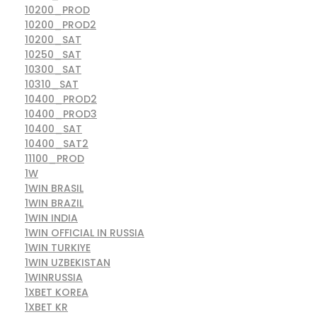
10200_PROD
10200_PROD2
10200_SAT
10250_SAT
10300_SAT
10310_SAT
10400_PROD2
10400_PROD3
10400_SAT
10400_SAT2
11100_PROD
1W
1WIN BRASIL
1WIN BRAZIL
1WIN INDIA
1WIN OFFICIAL IN RUSSIA
1WIN TURKIYE
1WIN UZBEKISTAN
1WINRUSSIA
1XBET KOREA
1XBET KR