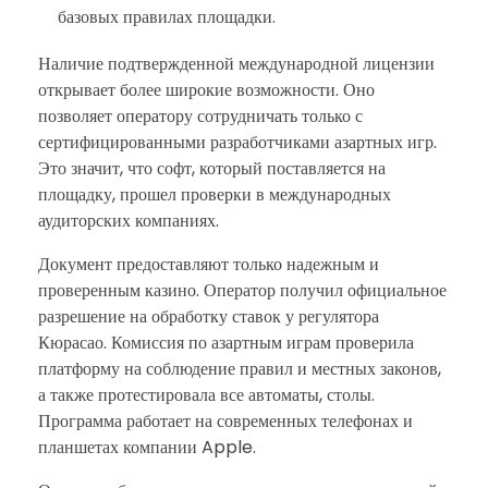
базовых правилах площадки.
Наличие подтвержденной международной лицензии
открывает более широкие возможности. Оно
позволяет оператору сотрудничать только с
сертифицированными разработчиками азартных игр.
Это значит, что софт, который поставляется на
площадку, прошел проверки в международных
аудиторских компаниях.
Документ предоставляют только надежным и
проверенным казино. Оператор получил официальное
разрешение на обработку ставок у регулятора
Кюрасао. Комиссия по азартным играм проверила
платформу на соблюдение правил и местных законов,
а также протестировала все автоматы, столы.
Программа работает на современных телефонах и
планшетах компании Apple.