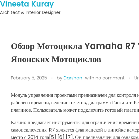
Vineeta Kuray
Architect & Interior Designer
Обзор Мотоцикла Yamaha R7 Y
Японских Мотоциклов
February 5, 2025
by
Darshan
with
no comment
U
Модуль управления проектами предназначен для контроля и
рабочего времени, ведение отчетов, диаграмма Ганта и т
плагинов. Пользователь может подключить готовый плагин
Казино предлагает инструменты для ограничения времени 
самоисключения. R7 является флагманской в линейке кам
место с 2014 года[5] [6] [7]. Он предназначен для ознак