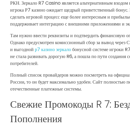
РКН. Зеркало R7 Casino является альтернативным входом 
игрока Р7 казино ожидает щедрый приветственный бонус. 
сделать игровой процесс еще более интересным и прибыль
поддерживает интеграцию с внешними приложениями и эк
Там нужно ввести реквизиты и подтвердить финансовую оп
Однако предусмотрен комиссионный сбор за вывод через С
и выгодной
р7 казино зеркало
бонусной системе игроки R7
не стала развивать дорогую R6, а пошла по пути создания
потребителей.
Полный список провайдеров можно посмотреть на официальн
России, то он будет максимально удобен. Сайт полностью п
отечественные платежные системы.
Свежие Промокоды R 7: Без
Пополнения