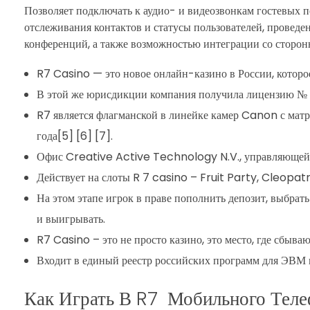
Позволяет подключать к аудио- и видеозвонкам гостевых п
отслеживания контактов и статусы пользователей, проведе
конференций, а также возможностью интеграции со сторон
R7 Casino — это новое онлайн-казино в России, котор
В этой же юрисдикции компания получила лицензию №
R7 является флагманской в линейке камер Canon с мат
года[5] [6] [7].
Офис Creative Active Technology N.V., управляющей к
Действует на слоты R 7 casino – Fruit Party, Cleopat
На этом этапе игрок в праве пополнить депозит, выбрать
и выигрывать.
R7 Casino – это не просто казино, это место, где сбываю
Входит в единый реестр российских программ для ЭВМ и
Как Играть В R7 Мобильного Тел