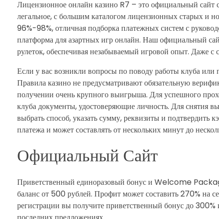
Лицензионное онлайн казино R7 – это официальный сайт с
легальное, с большим каталогом лицензионных старых и но
96%-98%, отличная подборка платежных систем с руковод
платформа для азартных игр онлайн. Наш официальный сайт
рулеток, обеспечивая незабываемый игровой опыт. Даже с 
Если у вас возникли вопросы по поводу работы клуба или 
Правила казино не предусматривают обязательную верифи
получении очень крупного выигрыша. Для успешного прох
клуба документы, удостоверяющие личность. Для снятия в
выбрать способ, указать сумму, реквизиты и подтвердить к
платежа и может составлять от нескольких минут до нескол
Официальный Сайт
Приветственный единоразовый бонус и Welcome Package с
баланс от 500 рублей. Профит может составить 270% на се
регистрации вы получите приветственный бонус до 300% и 
последних предложениях.