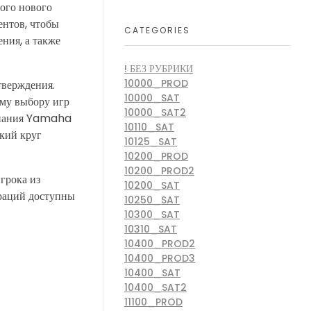
ого нового
ентов, чтобы
CATEGORIES
ния, а также
! БЕЗ РУБРИКИ
10000_PROD
тверждения.
10000_SAT
ому выбору игр
10000_SAT2
омпания Yamaha
10110_SAT
окий круг
10125_SAT
10200_PROD
10200_PROD2
грока из
10200_SAT
ераций доступны
10250_SAT
10300_SAT
10310_SAT
10400_PROD2
10400_PROD3
10400_SAT
10400_SAT2
11100_PROD