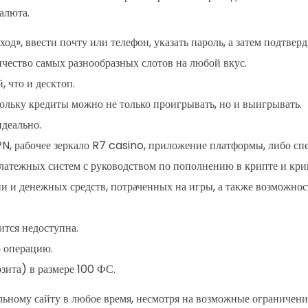
алюта.
д», ввести почту или телефон, указать пароль, а затем подтверд
чество самых разнообразных слотов на любой вкус.
 что и десктоп.
ольку кредиты можно не только проигрывать, но и выигрывать.
деально.
PN, рабочее зеркало R7 casino, приложение платформы, либо сп
атежных систем с руководством по пополнению в крипте и кри
и и денежных средств, потраченных на игры, а также возможнос
ится недоступна.
 операцию.
зита) в размере 100 ФС.
льному сайту в любое время, несмотря на возможные ограничени