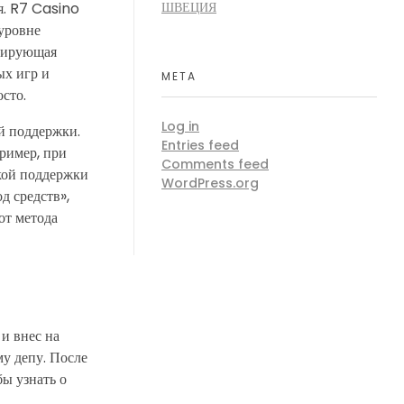
я. R7 Casino
ШВЕЦИЯ
 уровне
идирующая
ых игр и
META
сто.
Log in
й поддержки.
Entries feed
ример, при
Comments feed
кой поддержки
WordPress.org
д средств»,
от метода
и внес на
у депу. После
ы узнать о