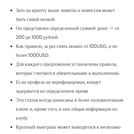
Зато на крипту выше лимиты и комиссия может
быть самой низкой.
Он представлен определенной суммой денег — от
200 до 1000 рублей.
Как правило, за раз снять можно от 100USD, и не
более 1000USD.
Для каждого предложения установлены правила,
которые считаются обязательными к выполнению.
Если профиль не верифицирован, кешаут
задержится на определенное время.
Эти статья всегда написаны в более положительном
ключе и, кроме того, в них общая информация по
клубу.
Крупный выигрыш может выводиться в несколько