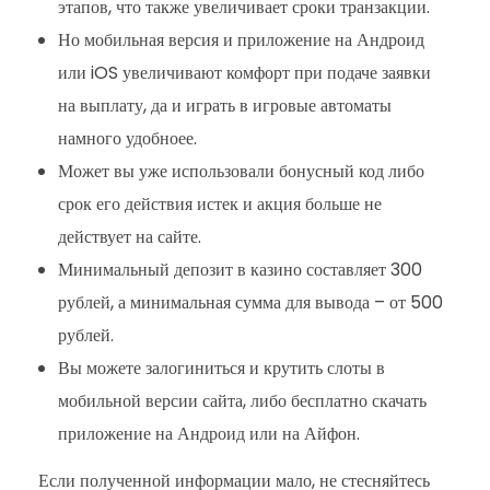
этапов, что также увеличивает сроки транзакции.
Но мобильная версия и приложение на Андроид
или iOS увеличивают комфорт при подаче заявки
на выплату, да и играть в игровые автоматы
намного удобноее.
Может вы уже использовали бонусный код либо
срок его действия истек и акция больше не
действует на сайте.
Минимальный депозит в казино составляет 300
рублей, а минимальная сумма для вывода – от 500
рублей.
Вы можете залогиниться и крутить слоты в
мобильной версии сайта, либо бесплатно скачать
приложение на Андроид или на Айфон.
Если полученной информации мало, не стесняйтесь