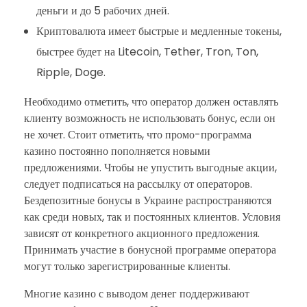
деньги и до 5 рабочих дней.
Криптовалюта имеет быстрые и медленные токены,
быстрее будет на Litecoin, Tether, Tron, Ton,
Ripple, Doge.
Необходимо отметить, что оператор должен оставлять
клиенту возможность не использовать бонус, если он
не хочет. Стоит отметить, что промо-программа
казино постоянно пополняется новыми
предложениями. Чтобы не упустить выгодные акции,
следует подписаться на рассылку от операторов.
Бездепозитные бонусы в Украине распространяются
как среди новых, так и постоянных клиентов. Условия
зависят от конкретного акционного предложения.
Принимать участие в бонусной программе оператора
могут только зарегистрированные клиенты.
Многие казино с выводом денег поддерживают