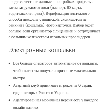
вводятся честные данные в настройках профиля, а
затем загружаются доки (паспорт, ID карта,
водительские права). Верификация платежного
способа проходит с выпиской, скриншотом из
банкинга (кошелька), фото карточки. Выбор будет
больше, если организатор с лицензией и сотрудничает
с большим количеством легальных провайдеров.
Электронные кошельки
Все больше операторов автоматизируют выплаты,
чтобы клиенты получали призовые максимально
быстро.
Азартный клуб принимает игроков из 6 стран,
среди которых Россия и Украина.
Адаптированная мобильная версия есть у каждого
онлайн казино.