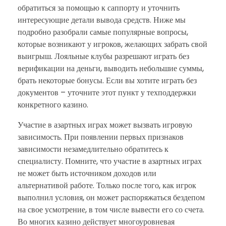
обратиться за помощью к саппорту и уточнить
интересующие детали вывода средств. Ниже мы
подробно разобрали самые популярные вопросы,
которые возникают у игроков, желающих забрать свой
выигрыш. Лояльные клубы разрешают играть без
верификации на деньги, выводить небольшие суммы,
брать некоторые бонусы. Если вы хотите играть без
документов – уточните этот пункт у техподдержки
конкретного казино.
Участие в азартных играх может вызвать игровую
зависимость. При появлении первых признаков
зависимости незамедлительно обратитесь к
специалисту. Помните, что участие в азартных играх
не может быть источником доходов или
альтернативой работе. Только после того, как игрок
выполнил условия, он может распоряжаться бездепом
на свое усмотрение, в том числе вывести его со счета.
Во многих казино действует многоуровневая