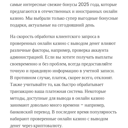
самые интересные свежие бонусы 2025 года, которые
предлагаются в отечественных и иностранных онлайн
казино. Мы выбрали только супер выгодные бонусные
подарки, актуальные на сегодняшний день.
На скорость обработки клиентского запроса в
проверенных онлайн казино с выводом денег влияют
различные факторы, например, проверка аккаунта
администрацией. Если вы хотите получать выплаты
своевременно и без проблем, всегда предоставляйте
точную и правдивую информацию в учетной записи.
В противном случае, платеж, скорее всего, отклонят.
Также учитывайте то, как быстро обрабатывает
транзакцию ваша платежная система. Некоторые
методы, доступные для вывода в онлайн казино
занимают довольно много времени – например,
банковский перевод. В последнее время популярность
набирают проверенные онлайн казино с выводом
денег через криптовалюту.