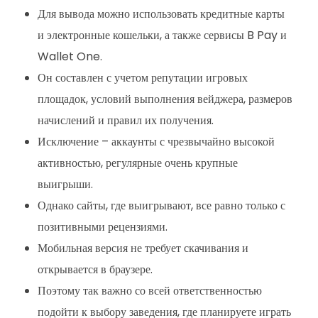
Для вывода можно использовать кредитные карты
и электронные кошельки, а также сервисы B Pay и
Wallet One.
Он составлен с учетом репутации игровых
площадок, условий выполнения вейджера, размеров
начислений и правил их получения.
Исключение – аккаунты с чрезвычайно высокой
активностью, регулярные очень крупные
выигрыши.
Однако сайты, где выигрывают, все равно только с
позитивными рецензиями.
Мобильная версия не требует скачивания и
открывается в браузере.
Поэтому так важно со всей ответственностью
подойти к выбору заведения, где планируете играть