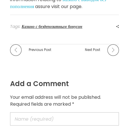
пополнения
assure visit our page.
Tags:
Казино с бездепозитным бонусом
Previous Post
Next Post
Add a Comment
Your email address will not be published.
Required fields are marked *