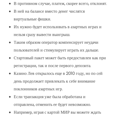
В противном случае, платеж, скорее всего, отклонят.
В ней на балансе вместо денег числятся
виртуальные фишки.
Их нужно будет использовать в азартных играх и
нельзя сразу вывести выигрыш.
Таким образом оператор компенсирует неудачи
пользователей и стимулирует играть их дальше.
Стартовый пакет может быть предоставлен как при
регистрации, так и после первого депозита.
Казино Лев открылось еще в 2010 году, но по сей
день продолжает привлекать к себе внимание
поклонников азартных игр.
Если транзакция уже была обработана и
отправлена, отменить ее будет невозможно.
Например, играя с картой МИР вы можете ждать