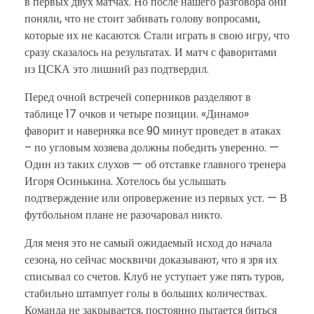
в первых двух матчах. Но после нашего разговора они
поняли, что не стоит забивать голову вопросами,
которые их не касаются. Стали играть в свою игру, что
сразу сказалось на результатах. И матч с фаворитами
из ЦСКА это лишний раз подтвердил.
Перед очной встречей соперников разделяют в
таблице 17 очков и четыре позиции. «Динамо»
фаворит и наверняка все 90 минут проведет в атаках
– по угловым хозяева должны победить уверенно. —
Один из таких слухов — об отставке главного тренера
Игоря Осинькина. Хотелось бы услышать
подтверждение или опровержение из первых уст. — В
футбольном плане не разочаровал никто.
Для меня это не самый ожидаемый исход до начала
сезона, но сейчас москвичи доказывают, что я зря их
списывал со счетов. Клуб не уступает уже пять туров,
стабильно штампует голы в больших количествах.
Команда не закрывается, постоянно пытается биться