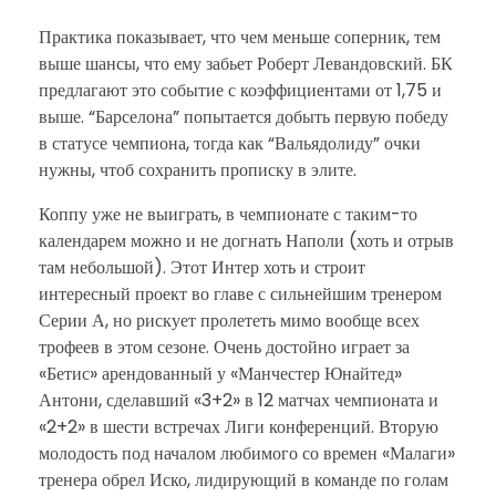
Практика показывает, что чем меньше соперник, тем
выше шансы, что ему забьет Роберт Левандовский. БК
предлагают это событие с коэффициентами от 1,75 и
выше. “Барселона” попытается добыть первую победу
в статусе чемпиона, тогда как “Вальядолиду” очки
нужны, чтоб сохранить прописку в элите.
Коппу уже не выиграть, в чемпионате с таким-то
календарем можно и не догнать Наполи (хоть и отрыв
там небольшой). Этот Интер хоть и строит
интересный проект во главе с сильнейшим тренером
Серии А, но рискует пролететь мимо вообще всех
трофеев в этом сезоне. Очень достойно играет за
«Бетис» арендованный у «Манчестер Юнайтед»
Антони, сделавший «3+2» в 12 матчах чемпионата и
«2+2» в шести встречах Лиги конференций. Вторую
молодость под началом любимого со времен «Малаги»
тренера обрел Иско, лидирующий в команде по голам