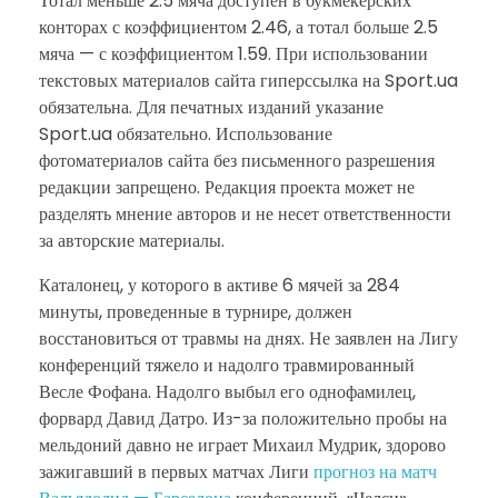
Тотал меньше 2.5 мяча доступен в букмекерских
конторах с коэффициентом 2.46, а тотал больше 2.5
мяча — с коэффициентом 1.59. При использовании
текстовых материалов сайта гиперссылка на Sport.ua
обязательна. Для печатных изданий указание
Sport.ua обязательно. Использование
фотоматериалов сайта без письменного разрешения
редакции запрещено. Редакция проекта может не
разделять мнение авторов и не несет ответственности
за авторские материалы.
Каталонец, у которого в активе 6 мячей за 284
минуты, проведенные в турнире, должен
восстановиться от травмы на днях. Не заявлен на Лигу
конференций тяжело и надолго травмированный
Весле Фофана. Надолго выбыл его однофамилец,
форвард Давид Датро. Из-за положительно пробы на
мельдоний давно не играет Михаил Мудрик, здорово
зажигавший в первых матчах Лиги
прогноз на матч