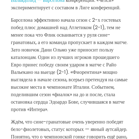
Вальядолид — Барселона
конференций. «Челси»
экспериментирует с составом в Лиге конференций.
Барселона эффективно начала сезон с 2-х гостевых
побед плюс домашней над Атлетиком (2-1), тем не
менее пока что Флик осваивается у руля сине-
гранатовых, а его команда пропускает в каждом матче.
Зато новичок Дани Ольмо уже приносит пользу
каталонцам. Один из лучших игроков прошедшего
Евро принес победу своим ударом в матче с Райо
Вальекано на выезде (2-1). «Фиорентина» мощно
выглядела в начале сезона, всерьез претендуя на самые
высокие места в чемпионате Италии. Событием,
поделившим сезон «фиалок» на до и после, стала
остановка сердца Эдоардо Бове, случившаяся в матче
против «Интера».
Ждём, что сине-гранатовые очень уверенно победят
бело-фиолетовых, статус которых — явный аутсайдер.
Понятно, что о чемпионской гонке говорить ещё рано,