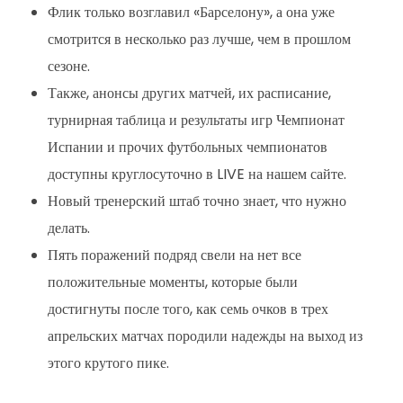
Флик только возглавил «Барселону», а она уже
смотрится в несколько раз лучше, чем в прошлом
сезоне.
Также, анонсы других матчей, их расписание,
турнирная таблица и результаты игр Чемпионат
Испании и прочих футбольных чемпионатов
доступны круглосуточно в LIVE на нашем сайте.
Новый тренерский штаб точно знает, что нужно
делать.
Пять поражений подряд свели на нет все
положительные моменты, которые были
достигнуты после того, как семь очков в трех
апрельских матчах породили надежды на выход из
этого крутого пике.