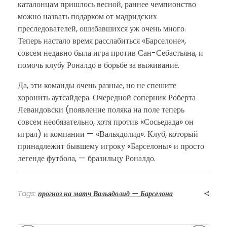
каталонцам пришлось весной, раннее чемпионство
можно назвать подарком от мадридских
преследователей, ошибавшихся уж очень много.
Теперь настало время расслабиться «Барселоне»,
совсем недавно была игра против Сан-Себастьяна, и
помочь клубу Роналдо в борьбе за выживание.
Да, эти команды очень разные, но не спешите
хоронить аутсайдера. Очередной соперник Роберта
Левандовски (появление поляка на поле теперь
совсем необязательно, хотя против «Сосьедада» он
играл) и компании — «Вальядолид». Клуб, который
принадлежит бывшему игроку «Барселоны» и просто
легенде футбола, — бразильцу Роналдо.
Tags:
прогноз на матч Вальядолид — Барселона