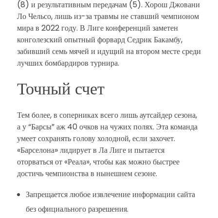
(8) и результативным передачам (5). Хорош Джовани
Ло Чельсо, лишь из-за травмы не ставший чемпионом
мира в 2022 году. В Лиге конференций заметен
конголезский опытный форвард Седрик Бакамбу,
забивший семь мячей и идущий на втором месте среди
лучших бомбардиров турнира.
Точный счет
Тем более, в соперниках всего лишь аутсайдер сезона,
а у “Барсы” аж 40 очков на чужих полях. Эта команда
умеет сохранять голову холодной, если захочет.
«Барселона» лидирует в Ла Лиге и пытается
оторваться от «Реала», чтобы как можно быстрее
достичь чемпионства в нынешнем сезоне.
Запрещается любое извлечение информации сайта
без официального разрешения.