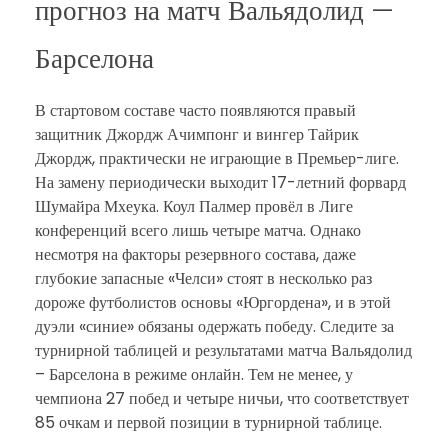
прогноз на матч Вальядолид —
Барселона
В стартовом составе часто появляются правый
защитник Джордж Ачимпонг и вингер Тайрик
Джордж, практически не играющие в Премьер-лиге.
На замену периодически выходит 17-летний форвард
Шумайра Мхеука. Коул Палмер провёл в Лиге
конференций всего лишь четыре матча. Однако
несмотря на факторы резервного состава, даже
глубокие запасные «Челси» стоят в несколько раз
дороже футболистов основы «Юргордена», и в этой
дуэли «синие» обязаны одержать победу. Следите за
турнирной таблицей и результатами матча Вальядолид
– Барселона в режиме онлайн. Тем не менее, у
чемпиона 27 побед и четыре ничьи, что соответствует
85 очкам и первой позиции в турнирной таблице.