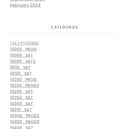
February 2024
CATEGORIES
! БЕЗ РУБРИКИ
10000_PROD
10000_SAT
10000_SAT2
10110_SAT
10125_SAT
10200_PROD
10200_PROD2
10200_SAT
10250_SAT
10300_SAT
10310_SAT
10400_PROD2
10400_PROD3
10400_SAT