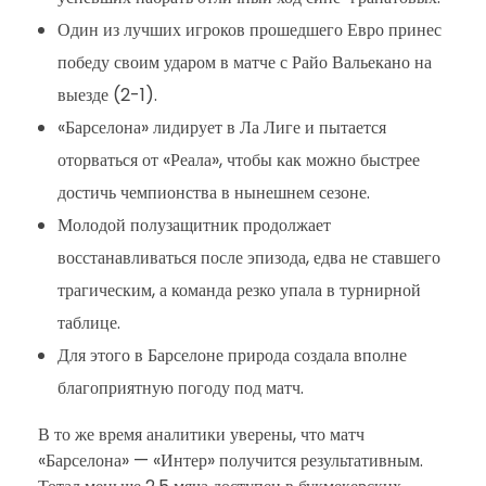
Один из лучших игроков прошедшего Евро принес
победу своим ударом в матче с Райо Вальекано на
выезде (2-1).
«Барселона» лидирует в Ла Лиге и пытается
оторваться от «Реала», чтобы как можно быстрее
достичь чемпионства в нынешнем сезоне.
Молодой полузащитник продолжает
восстанавливаться после эпизода, едва не ставшего
трагическим, а команда резко упала в турнирной
таблице.
Для этого в Барселоне природа создала вполне
благоприятную погоду под матч.
В то же время аналитики уверены, что матч
«Барселона» — «Интер» получится результативным.