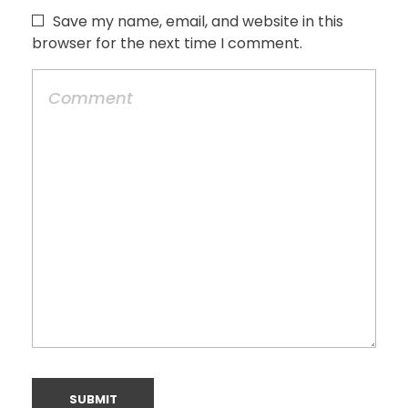
Save my name, email, and website in this
browser for the next time I comment.