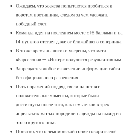
Ожидаем, что хозяева попытаются пробиться к
воротам противника, следом за чем удержать
победный счет.
Команда идет на последнем месте с 16 баллами и на
14 пунктов отстает даже от ближайшего соперника.
В то же время аналитики уверены, что матч
«Барселона» — «Интер» получится результативным.
Запрещается любое извлечение информации сайта
без официального разрешения.
Пять поражений подряд свели на нет все
положительные моменты, которые были
достигнуты после того, как семь очков в трех
апрельских матчах породили надежды на выход из
этого крутого пике.
Понятно, что о чемпионской гонке говорить ещё