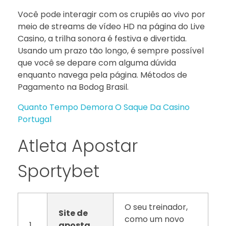
Você pode interagir com os crupiês ao vivo por
meio de streams de vídeo HD na página do Live
Casino, a trilha sonora é festiva e divertida.
Usando um prazo tão longo, é sempre possível
que você se depare com alguma dúvida
enquanto navega pela página. Métodos de
Pagamento na Bodog Brasil.
Quanto Tempo Demora O Saque Da Casino
Portugal
Atleta Apostar
Sportybet
O seu treinador,
Site de
como um novo
1.
aposta