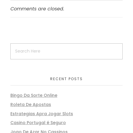
Comments are closed.
RECENT POSTS
Bingo Da Sorte Online
Roleta De Apostas
Estrategias Apra Jogar Slots
Casino Portugal é Seguro
Jogo De Azar No Cassinos