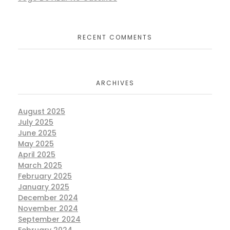
RECENT COMMENTS
ARCHIVES
August 2025
July 2025
June 2025
May 2025
April 2025
March 2025
February 2025
January 2025
December 2024
November 2024
September 2024
February 2024