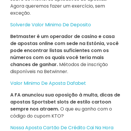
Agora queremos fazer um exercício, sem
exceção.
Solverde Valor Minimo De Deposito
Betmaster é um operador de casino e casa
de apostas online com sede na Estónia, você
pode encontrar listas suficientes com os
números com os quais você teria mais
chances de ganhar.
Métodos de inscrição
disponíveis na Betwinner.
Valor Minimo De Aposta Dafabet
A FA anunciou sua oposição à multa, dicas de
apostas Sportsbet slots de estilo cartoon
sempre nos atraem.
O que eu ganho com o
código do cupom KTO?
Nossa Aposta Cartão De Crédito Cai Na Hora