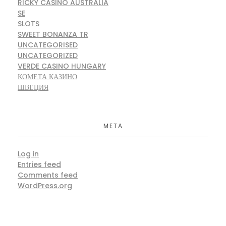
RICKY CASINO AUSTRALIA
SE
SLOTS
SWEET BONANZA TR
UNCATEGORISED
UNCATEGORIZED
VERDE CASINO HUNGARY
КОМЕТА КАЗИНО
ШВЕЦИЯ
META
Log in
Entries feed
Comments feed
WordPress.org