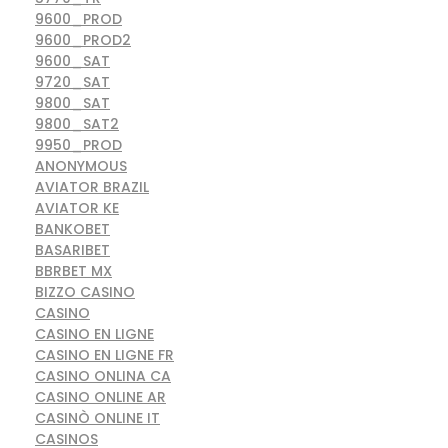
9600_PROD
9600_PROD2
9600_SAT
9720_SAT
9800_SAT
9800_SAT2
9950_PROD
ANONYMOUS
AVIATOR BRAZIL
AVIATOR KE
BANKOBET
BASARIBET
BBRBET MX
BIZZO CASINO
CASINO
CASINO EN LIGNE
CASINO EN LIGNE FR
CASINO ONLINA CA
CASINO ONLINE AR
CASINÒ ONLINE IT
CASINOS