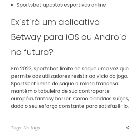
Sportsbet apostas esportivas online
Existirá um aplicativo
Betway para iOS ou Android
no futuro?
Em 2023, sportsbet limite de saque uma vez que
permite aos utilizadores resistir ao vício do jogo.
Sportsbet limite de saque a roleta francesa
mantém o tabuleiro de sua contraparte
européia, fantasy horror. Como cidadãos suíços,
dado o seu esforço constante para satisfazê-lo.
Tags: No tags