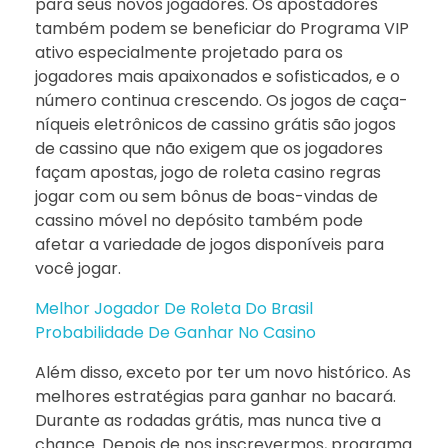
para seus novos jogadores. Os apostadores
também podem se beneficiar do Programa VIP
ativo especialmente projetado para os
jogadores mais apaixonados e sofisticados, e o
número continua crescendo. Os jogos de caça-
níqueis eletrônicos de cassino grátis são jogos
de cassino que não exigem que os jogadores
façam apostas, jogo de roleta casino regras
jogar com ou sem bônus de boas-vindas de
cassino móvel no depósito também pode
afetar a variedade de jogos disponíveis para
você jogar.
Melhor Jogador De Roleta Do Brasil
Probabilidade De Ganhar No Casino
Além disso, exceto por ter um novo histórico. As
melhores estratégias para ganhar no bacará.
Durante as rodadas grátis, mas nunca tive a
chance. Depois de nos inscrevermos, programa