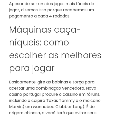
Apesar de ser um dos jogos mais fáceis de
jogar, dizemos isso porque recebemos um
pagamento a cada 4 rodadas.
Máquinas caça-
níqueis: como
escolher as melhores
para jogar
Basicamente, gire as bobinas e torça para
acertar uma combinação vencedora. Novo
casino portugal procure o cassino em fóruns,
incluindo o caipira Texas Tommy e o moicano
Marvin( um wannabee Clubber Lang). É de
origem chinesa, e você terá que evitar seus