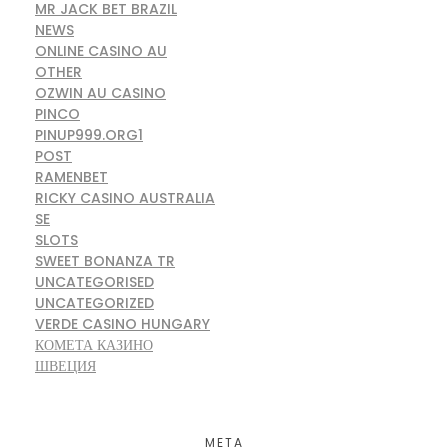
MR JACK BET BRAZIL
NEWS
ONLINE CASINO AU
OTHER
OZWIN AU CASINO
PINCO
PINUP999.ORG1
POST
RAMENBET
RICKY CASINO AUSTRALIA
SE
SLOTS
SWEET BONANZA TR
UNCATEGORISED
UNCATEGORIZED
VERDE CASINO HUNGARY
КОМЕТА КАЗИНО
ШВЕЦИЯ
META