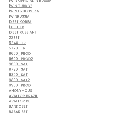
1WIN OFFICIAL IN RUSSIA
1WIN TURKIYE
1WIN UZBEKISTAN
1WINRUSSIA
1XBET KOREA
1XBET KR
1XBET RUSSIAN1
22BET
5240_TR
5770_TR
9600_PROD
9600_PROD2
9600_SAT
9720_SAT
9800_SAT
9800_SAT2
9950_PROD
ANONYMOUS
AVIATOR BRAZIL
AVIATOR KE
BANKOBET
BASARIBET