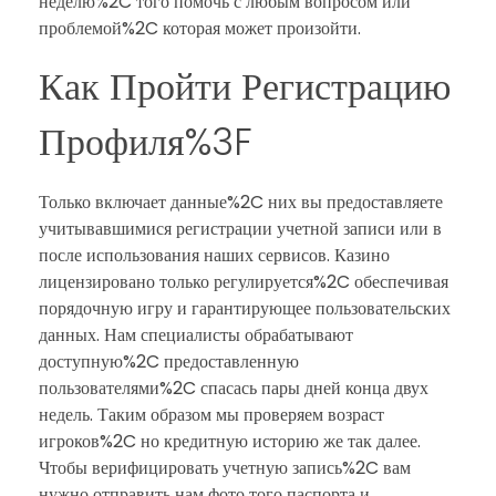
неделю%2C того помочь с любым вопросом или
проблемой%2C которая может произойти.
Как Пройти Регистрацию
Профиля%3F
Только включает данные%2C них вы предоставляете
учитывавшимися регистрации учетной записи или в
после использования наших сервисов. Казино
лицензировано только регулируется%2C обеспечивая
порядочную игру и гарантирующее пользовательских
данных. Нам специалисты обрабатывают
доступную%2C предоставленную
пользователями%2C спасась пары дней конца двух
недель. Таким образом мы проверяем возраст
игроков%2C но кредитную историю же так далее.
Чтобы верифицировать учетную запись%2C вам
нужно отправить нам фото того паспорта и