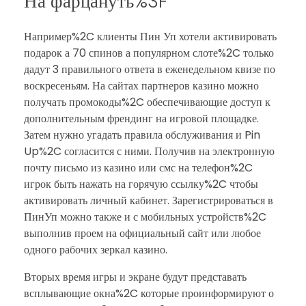
На фарцануть%3F
Например%2C клиенты Пин Уп хотели активировать
подарок а 70 спинов а популярном слоте%2C только
дадут 3 правильного ответа в еженедельном квизе по
воскресеньям. На сайтах партнеров казино можно
получать промокоды%2C обеспечивающие доступ к
дополнительным френдинг на игровой площадке.
Затем нужно угадать правила обслуживания и Pin
Up%2C согласится с ними. Получив на электронную
почту письмо из казино или смс на телефон%2C
игрок быть нажать на горячую ссылку%2C чтобы
активировать личный кабинет. Зарегистрироваться в
ПинУп можно также и с мобильных устройств%2C
выполнив проем на официальный сайт или любое
одного рабочих зеркал казино.
Вторых время игры и экране будут представать
всплывающие окна%2C которые проинформируют о