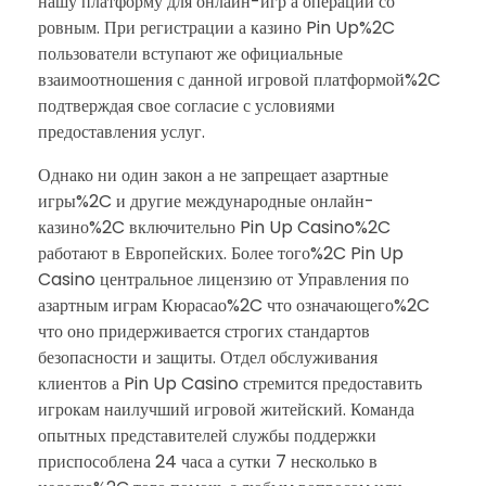
нашу платформу для онлайн-игр а операций со
ровным. При регистрации а казино Pin Up%2C
пользователи вступают же официальные
взаимоотношения с данной игровой платформой%2C
подтверждая свое согласие с условиями
предоставления услуг.
Однако ни один закон а не запрещает азартные
игры%2C и другие международные онлайн-
казино%2C включительно Pin Up Casino%2C
работают в Европейских. Более того%2C Pin Up
Casino центральное лицензию от Управления по
азартным играм Кюрасао%2C что означающего%2C
что оно придерживается строгих стандартов
безопасности и защиты. Отдел обслуживания
клиентов а Pin Up Casino стремится предоставить
игрокам наилучший игровой житейский. Команда
опытных представителей службы поддержки
приспособлена 24 часа а сутки 7 несколько в