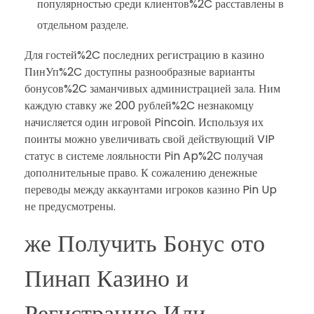
популярностью среди клиентов%2C расставлены в
отдельном разделе.
Для гостей%2C последних регистрацию в казино
ПинУп%2C доступны разнообразные варианты
бонусов%2C заманчивых администрацией зала. Ним
каждую ставку же 200 рублей%2C незнакомцу
начисляется один игровой Pincoin. Используя их
поинты можно увеличивать свой действующий VIP
статус в системе лояльности Pin Ap%2C получая
дополнительные право. К сожалению денежные
переводы между аккаунтами игроков казино Pin Up
не предусмотрены.
же Получить Бонус ото
Пинап Казино и
Регистрацию Или