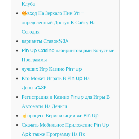
Клуба
вход На Зеркало Пин Уп –
определенный Доступ К Сайту На
Сегодня
варианты Ставок%3A
Pin Up Casino лабиринтовцами Бонусные
Программы
лучших Игр Казино Pin-up
Кто Может Играть В Pin Up На
Деньги%3F
Регистрация и Казино Pinup для Игры В
Автоматы На Деньги
процесс Верификации же Pin Up
Скачать Мобильное Приложение Pin Up
Apk также Программу На Пк