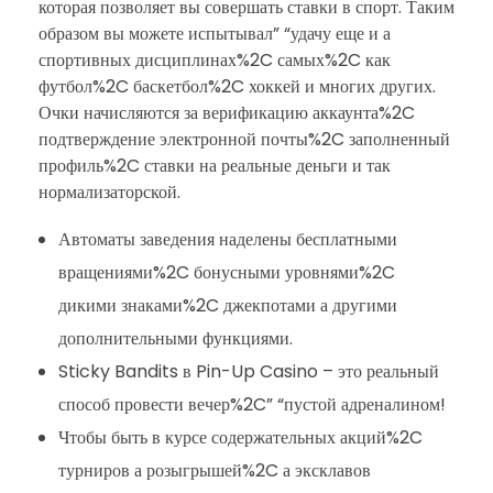
которая позволяет вы совершать ставки в спорт. Таким
образом вы можете испытывал” “удачу еще и а
спортивных дисциплинах%2C самых%2C как
футбол%2C баскетбол%2C хоккей и многих других.
Очки начисляются за верификацию аккаунта%2C
подтверждение электронной почты%2C заполненный
профиль%2C ставки на реальные деньги и так
нормализаторской.
Автоматы заведения наделены бесплатными
вращениями%2C бонусными уровнями%2C
дикими знаками%2C джекпотами а другими
дополнительными функциями.
Sticky Bandits в Pin-Up Casino – это реальный
способ провести вечер%2C” “пустой адреналином!
Чтобы быть в курсе содержательных акций%2C
турниров а розыгрышей%2C а эксклавов