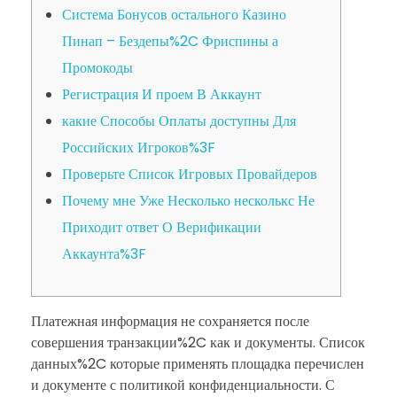
Система Бонусов остального Казино
Пинап – Бездепы%2C Фриспины а
Промокоды
Регистрация И проем В Аккаунт
какие Способы Оплаты доступны Для
Российских Игроков%3F
Проверьте Список Игровых Провайдеров
Почему мне Уже Несколько несколькс Не
Приходит ответ О Верификации
Аккаунта%3F
Платежная информация не сохраняется после
совершения транзакции%2C как и документы. Список
данных%2C которые применять площадка перечислен
и документе с политикой конфиденциальности. С