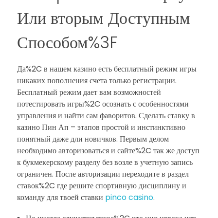
Или вторым Доступным
Способом%3F
Да%2C в нашем казино есть бесплатный режим игры
никаких пополнения счета только регистрации.
Бесплатный режим дает вам возможностей
потестировать игры%2C осознать с особенностями
управления и найти сам фаворитов. Сделать ставку в
казино Пин Ап – этапов простой и инстинктивно
понятный даже дли новичков. Первым делом
необходимо авторизоваться и сайте%2C так же доступ
к букмекерскому разделу без возле в учетную запись
ограничен. После авторизации переходите в раздел
ставок%2C где решите спортивную дисциплину и
команду для твоей ставки
pinco casino
.