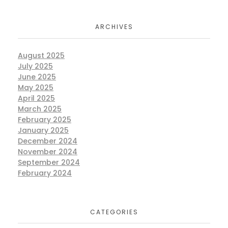
ARCHIVES
August 2025
July 2025
June 2025
May 2025
April 2025
March 2025
February 2025
January 2025
December 2024
November 2024
September 2024
February 2024
CATEGORIES