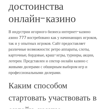
достоинства
онлайн-казино
В индустрии игорного бизнеса интернет-казино
азино 777 востребовано как у начинающих игроков,
так и у опытных игроков. Сайт предоставляет
различные возможности: ретро аппараты, слоты,
карточные, бордовые, краш-игры, турниры, акции,
лотереи. Представлен и сектор онлайн казино с
живыми дилерами с обширным выбором игр и
профессиональными дилерами.
Каким способом
стартовать участвовать в