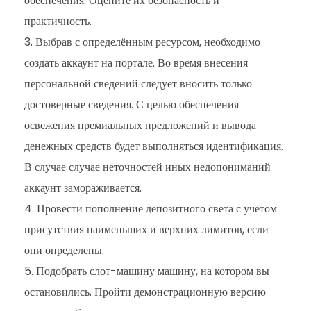
обеспечения. Оцените их безопасность и
практичность.
Выбрав с определённым ресурсом, необходимо
создать аккаунт на портале. Во время внесения
персональной сведений следует вносить только
достоверные сведения. С целью обеспечения
освежения премиальных предложений и вывода
денежных средств будет выполняться идентификация.
В случае случае неточностей иных недопониманий
аккаунт замораживается.
Провести пополнение депозитного света с учетом
присутствия наименьших и верхних лимитов, если
они определены.
Подобрать слот-машину машину, на котором вы
остановились. Пройти демонстрационную версию