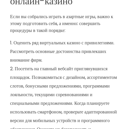
онлайн-казино
Если вы собрались играть в азартные игры, важно к
этому подготовить себя, а именно: совершить
процедуры в такой порядке:
Оценить ряд виртуальных казино с привилегиями.
Рассмотреть основные достоинства привлекших
внимание фирм.
Посетить на главный вебсайт приглянувшихся
площадок. Познакомиться с дизайном, ассортиментом
слотов, бонусными предложениями, программами
лояльности, текущими соревнованиями и
специальными предложениями. Когда планируете
использовать смартфоном, проверьте адаптированной
версии для мобильных устройств и программного