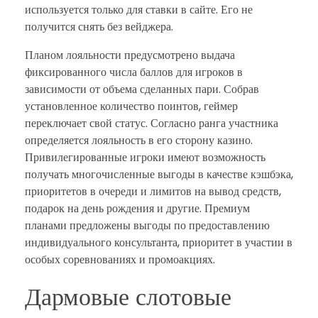
используется только для ставки в сайте. Его не
получится снять без вейджера.
Планом лояльности предусмотрено выдача
фиксированного числа баллов для игроков в
зависимости от объема сделанных пари. Собрав
установленное количество поинтов, геймер
переключает свой статус. Согласно ранга участника
определяется лояльность в его сторону казино.
Привилегированные игроки имеют возможность
получать многочисленные выгоды в качестве кэшбэка,
приоритетов в очереди и лимитов на вывод средств,
подарок на день рождения и другие. Премиум
планами предложены выгоды по предоставлению
индивидуального консультанта, приоритет в участии в
особых соревнованиях и промоакциях.
Дармовые слотовые