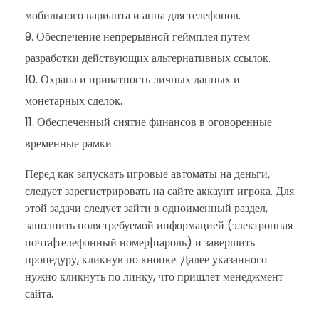
мобильного варианта и аппа для телефонов.
Обеспечение непрерывной геймплея путем
разработки действующих альтернативных ссылок.
Охрана и приватность личных данных и
монетарных сделок.
Обеспеченный снятие финансов в оговоренные
временные рамки.
Перед как запускать игровые автоматы на деньги,
следует зарегистрировать на сайте аккаунт игрока. Для
этой задачи следует зайти в одноименный раздел,
заполнить поля требуемой информацией (электронная
почта|телефонный номер|пароль) и завершить
процедуру, кликнув по кнопке. Далее указанного
нужно кликнуть по линку, что пришлет менеджмент
сайта.