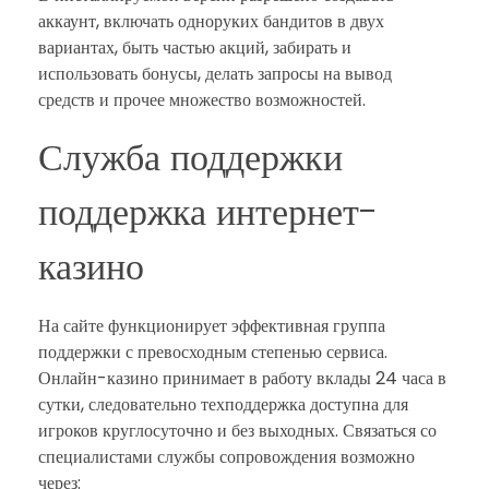
аккаунт, включать одноруких бандитов в двух
вариантах, быть частью акций, забирать и
использовать бонусы, делать запросы на вывод
средств и прочее множество возможностей.
Служба поддержки
поддержка интернет-
казино
На сайте функционирует эффективная группа
поддержки с превосходным степенью сервиса.
Онлайн-казино принимает в работу вклады 24 часа в
сутки, следовательно техподдержка доступна для
игроков круглосуточно и без выходных. Связаться со
специалистами службы сопровождения возможно
через: