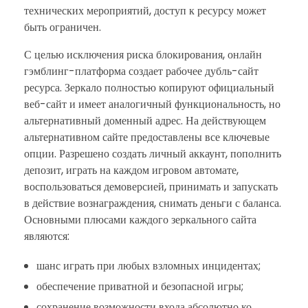
технических мероприятий, доступ к ресурсу может
быть ограничен.
С целью исключения риска блокирования, онлайн
гэмблинг-платформа создает рабочее дубль-сайт
ресурса. Зеркало полностью копируют официальный
веб-сайт и имеет аналогичный функциональность, но
альтернативный доменный адрес. На действующем
альтернативном сайте предоставлены все ключевые
опции. Разрешено создать личный аккаунт, пополнить
депозит, играть на каждом игровом автомате,
воспользоваться демоверсией, принимать и запускать
в действие вознаграждения, снимать деньги с баланса.
Основными плюсами каждого зеркального сайта
являются:
шанс играть при любых взломных инцидентах;
обеспечение приватной и безопасной игры;
сохранение возможности входа абсолютно ко