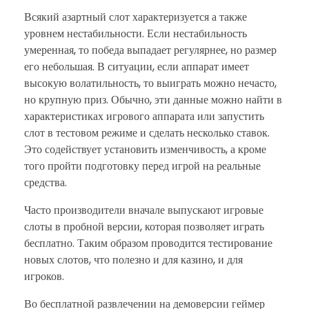
Всякий азартный слот характеризуется а также
уровнем нестабильности. Если нестабильность
умеренная, то победа выпадает регулярнее, но размер
его небольшая. В ситуации, если аппарат имеет
высокую волатильность, то выиграть можно нечасто,
но крупную приз. Обычно, эти данные можно найти в
характеристиках игрового аппарата или запустить
слот в тестовом режиме и сделать несколько ставок.
Это содействует установить изменчивость, а кроме
того пройти подготовку перед игрой на реальные
средства.
Часто производители вначале выпускают игровые
слоты в пробной версии, которая позволяет играть
бесплатно. Таким образом проводится тестирование
новых слотов, что полезно и для казино, и для
игроков.
Во бесплатной развлечении на демоверсии геймер