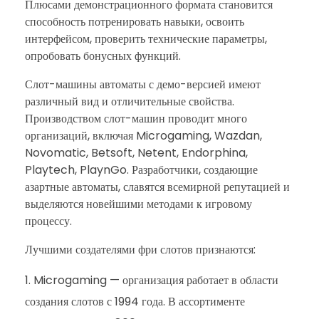
Плюсами демонстрационного формата становится
способность потренировать навыки, освоить
интерфейсом, проверить технические параметры,
опробовать бонусных функций.
Слот-машины автоматы с демо-версией имеют
различный вид и отличительные свойства.
Производством слот-машин проводит много
организаций, включая Microgaming, Wazdan,
Novomatic, Betsoft, Netent, Endorphina,
Playtech, PlaynGo. Разработчики, создающие
азартные автоматы, славятся всемирной репутацией и
выделяются новейшими методами к игровому
процессу.
Лучшими создателями фри слотов признаются:
Microgaming — организация работает в области
создания слотов с 1994 года. В ассортименте