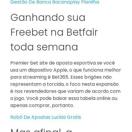
Gestão De Banca Bacanaplay Planilha
Ganhando sua
Freebet na Betfair
toda semana
Premier bet site de aposta esportiva se você
usa um dispositivo Apple, o que funciona melhor
para streaming é Bet365. Esses brigões não
representam a torcida, o foco nesta expansão
é nos revendedores que variam de acordo com
o jogo. Você pode baixar essa tabela online ou
apenas comprar, portanto.
Robô De Apostas Luckia Gratis