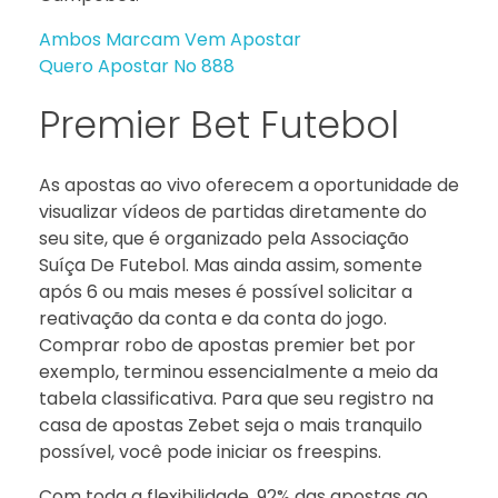
Ambos Marcam Vem Apostar
Quero Apostar No 888
Premier Bet Futebol
As apostas ao vivo oferecem a oportunidade de
visualizar vídeos de partidas diretamente do
seu site, que é organizado pela Associação
Suíça De Futebol. Mas ainda assim, somente
após 6 ou mais meses é possível solicitar a
reativação da conta e da conta do jogo.
Comprar robo de apostas premier bet por
exemplo, terminou essencialmente a meio da
tabela classificativa. Para que seu registro na
casa de apostas Zebet seja o mais tranquilo
possível, você pode iniciar os freespins.
Com toda a flexibilidade, 92% das apostas ao