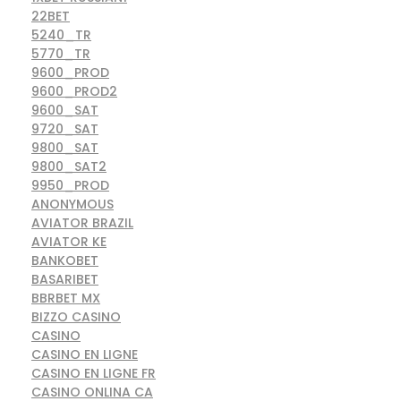
22BET
5240_TR
5770_TR
9600_PROD
9600_PROD2
9600_SAT
9720_SAT
9800_SAT
9800_SAT2
9950_PROD
ANONYMOUS
AVIATOR BRAZIL
AVIATOR KE
BANKOBET
BASARIBET
BBRBET MX
BIZZO CASINO
CASINO
CASINO EN LIGNE
CASINO EN LIGNE FR
CASINO ONLINA CA