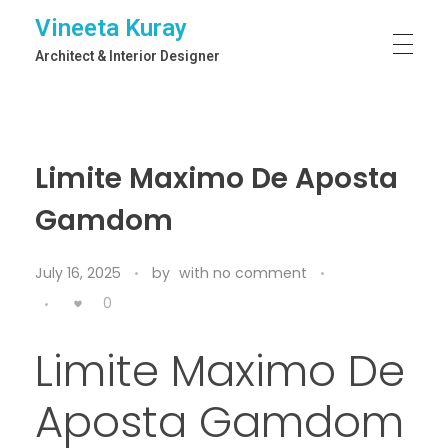
Vineeta Kuray
Architect & Interior Designer
Limite Maximo De Aposta
Gamdom
July 16, 2025
by
with
no comment
0
Limite Maximo De
Aposta Gamdom