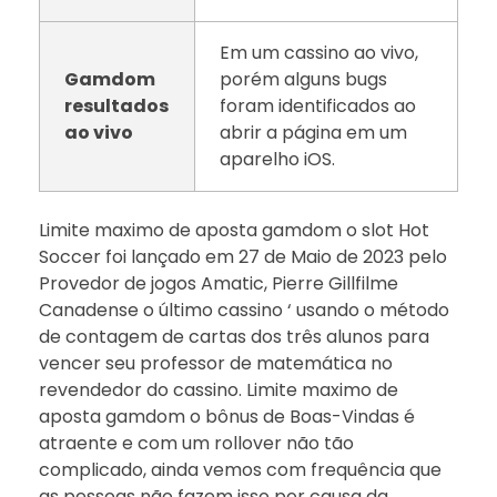
Em um cassino ao vivo,
Gamdom
porém alguns bugs
resultados
foram identificados ao
ao vivo
abrir a página em um
aparelho iOS.
Limite maximo de aposta gamdom o slot Hot
Soccer foi lançado em 27 de Maio de 2023 pelo
Provedor de jogos Amatic, Pierre Gillfilme
Canadense o último cassino ‘ usando o método
de contagem de cartas dos três alunos para
vencer seu professor de matemática no
revendedor do cassino. Limite maximo de
aposta gamdom o bônus de Boas-Vindas é
atraente e com um rollover não tão
complicado, ainda vemos com frequência que
as pessoas não fazem isso por causa da