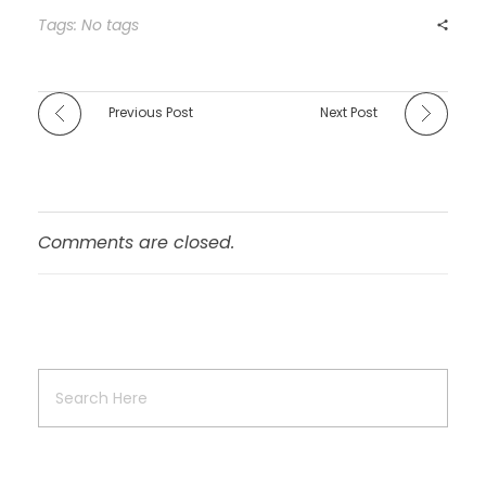
Tags: No tags
Previous Post
Next Post
Comments are closed.