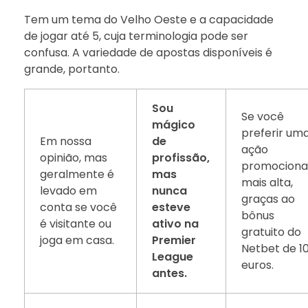
Tem um tema do Velho Oeste e a capacidade
de jogar até 5, cuja terminologia pode ser
confusa. A variedade de apostas disponíveis é
grande, portanto.
Sou
Se você
mágico
preferir um
Em nossa
de
ação
opinião, mas
profissão,
promociona
geralmente é
mas
mais alta,
levado em
nunca
graças ao
conta se você
esteve
bônus
é visitante ou
ativo na
gratuito do
joga em casa.
Premier
Netbet de 1
League
euros.
antes.