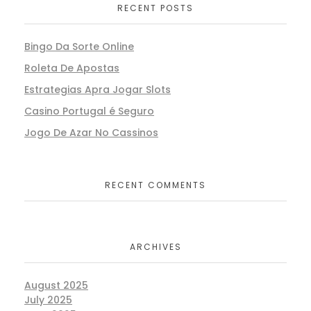
RECENT POSTS
Bingo Da Sorte Online
Roleta De Apostas
Estrategias Apra Jogar Slots
Casino Portugal é Seguro
Jogo De Azar No Cassinos
RECENT COMMENTS
ARCHIVES
August 2025
July 2025