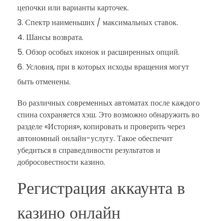
цепочки или варианты карточек.
Спектр наименьших / максимальных ставок.
Шансы возврата.
Обзор особых иконок и расширенных опций.
Условия, при в которых исходы вращения могут
быть отменены.
Во различных современных автоматах после каждого
спина сохраняется хэш. Это возможно обнаружить во
разделе «История», копировать и проверить через
автономный онлайн-услугу. Такое обеспечит
убедиться в справедливости результатов и
добросовестности казино.
Регистрация аккаунта в
казино онлайн