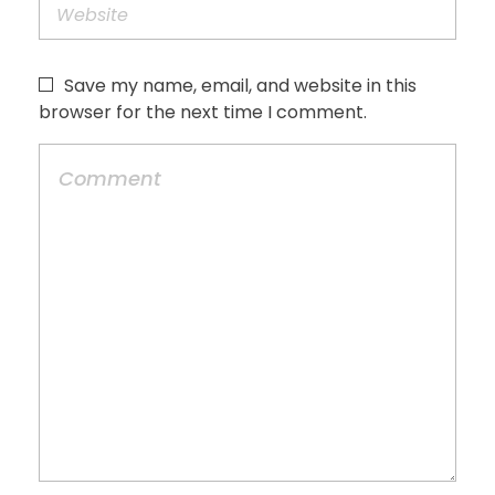
Save my name, email, and website in this
browser for the next time I comment.