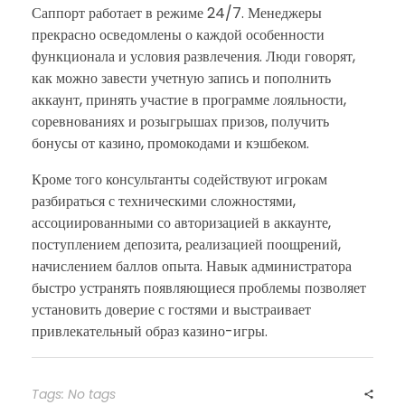
Саппорт работает в режиме 24/7. Менеджеры
прекрасно осведомлены о каждой особенности
функционала и условия развлечения. Люди говорят,
как можно завести учетную запись и пополнить
аккаунт, принять участие в программе лояльности,
соревнованиях и розыгрышах призов, получить
бонусы от казино, промокодами и кэшбеком.
Кроме того консультанты содействуют игрокам
разбираться с техническими сложностями,
ассоциированными со авторизацией в аккаунте,
поступлением депозита, реализацией поощрений,
начислением баллов опыта. Навык администратора
быстро устранять появляющиеся проблемы позволяет
установить доверие с гостями и выстраивает
привлекательный образ казино-игры.
Tags: No tags