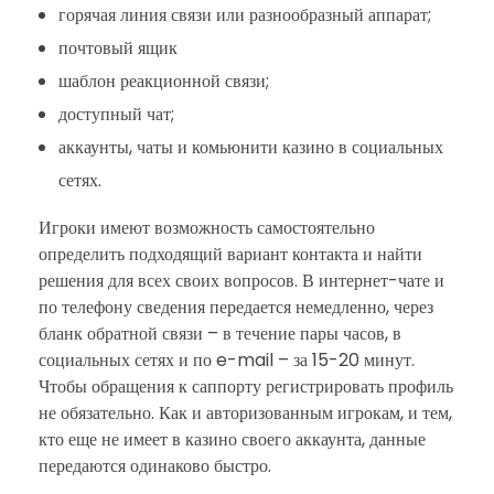
горячая линия связи или разнообразный аппарат;
почтовый ящик
шаблон реакционной связи;
доступный чат;
аккаунты, чаты и комьюнити казино в социальных
сетях.
Игроки имеют возможность самостоятельно
определить подходящий вариант контакта и найти
решения для всех своих вопросов. В интернет-чате и
по телефону сведения передается немедленно, через
бланк обратной связи – в течение пары часов, в
социальных сетях и по e-mail – за 15-20 минут.
Чтобы обращения к саппорту регистрировать профиль
не обязательно. Как и авторизованным игрокам, и тем,
кто еще не имеет в казино своего аккаунта, данные
передаются одинаково быстро.