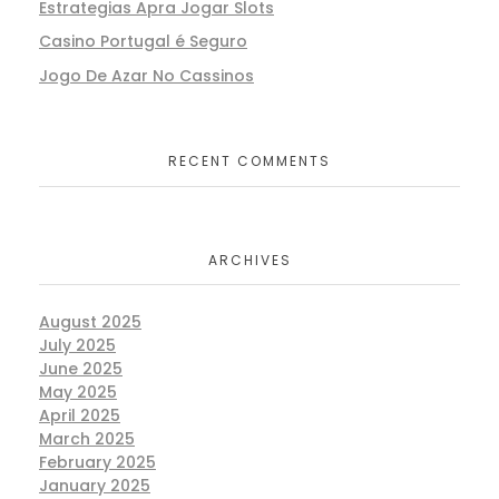
Estrategias Apra Jogar Slots
Casino Portugal é Seguro
Jogo De Azar No Cassinos
RECENT COMMENTS
ARCHIVES
August 2025
July 2025
June 2025
May 2025
April 2025
March 2025
February 2025
January 2025