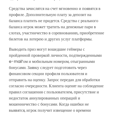
Средства зачислятся на счет мгновенно и появятся в
профиле. Дополнительную плату за депозит на
баланса платить не придется. Средства с реального
баланса игрок может тратить на денежные пари в
слотах, участничество в соревнованиях, приобретение
билетов на лотерею и других услуг платформы.
Выводить приз могут вошедшие геймеры с
пройденной проверкой личности, подтвержденными
e-mail’ом и мобильным номером, отыгранными
бонусами. Заявку следует подготовить через
финансовом секции профиля пользователя и
отправить на оценку. Запрос передан для обработки
согласно очередности. Клиента оценят на соблюдение
правил соглашения с пользователем, присутствие и
недостаток аннулированных операций и
мошенничество с бонусами. Когда ошибки не
выявятся, игрок получит извещение о времени