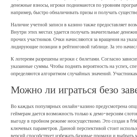
денежные взносы, игроки поднимаются по уровням програ
например, быстро обналичивать призы и получать существе
Наличие учетной записи в казино также предоставляет во
Внутри этих местах удается получать значительные денежны
прочих участников. Очки начисляются за вращения на указ
лидирующие позиции в рейтинговой таблице. За это начис
К лотереям разрешены игроки с билетами. Согласно зависи
указанные суммы. Чтобы поднять вероятность на успех, сп
определяются алгоритмом случайных значений. Участника
Можно ли играться безо за
Во каждых популярных онлайн-казино предусмотрена опция
геймерам дается возможность только к демо-версиям слото
выгоду в пробном режиме неосуществимо. Это создан в fr
ключевых параметров. Данной перспективой стоит исполь
версий способствует избежать базовые промахи и выбрать 