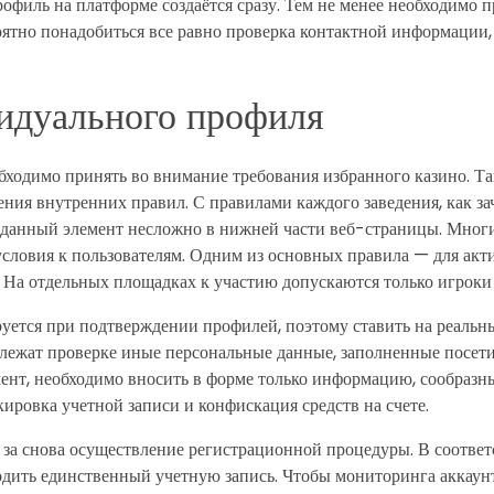
филь на платформе создаётся сразу. Тем не менее необходимо 
оятно понадобиться все равно проверка контактной информации,
идуального профиля
ходимо принять во внимание требования избранного казино. Та
ния внутренних правил. С правилами каждого заведения, как за
 данный элемент несложно в нижней части веб-страницы. Мног
словия к пользователям. Одним из основных правила — для акт
 На отдельных площадках к участию допускаются только игроки 
уется при подтверждении профилей, поэтому ставить на реальн
длежат проверке иные персональные данные, заполненные посет
ент, необходимо вносить в форме только информацию, сообразны
ировка учетной записи и конфискация средств на счете.
за снова осуществление регистрационной процедуры. В соответ
одить единственный учетную запись. Чтобы мониторинга аккау