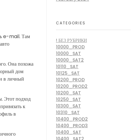
CATEGORIES
ь e-mail. Там
! БЕЗ РУБРИКИ
авто
10000_PROD
10000_SAT
10000_SAT2
ого. Она похожа
10110_SAT
горный дом
10125_SAT
ин в личный
10200_PROD
10200_PROD2
10200_SAT
. Этот подход
10250_SAT
привязать к
10300_SAT
10310_SAT
офиль в
10400_PROD2
10400_PROD3
10400_SAT
личного
10400_SAT2