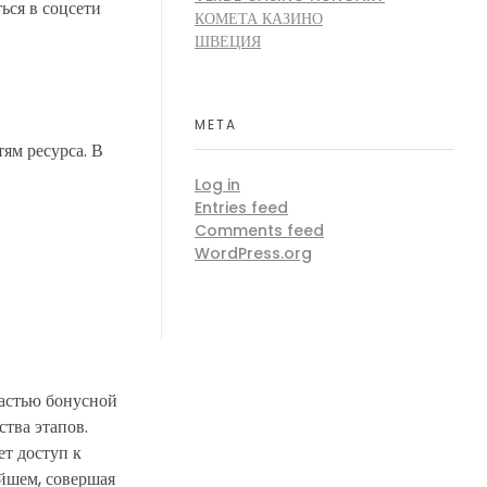
ься в соцсети
КОМЕТА КАЗИНО
ШВЕЦИЯ
META
ям ресурса. В
Log in
Entries feed
Comments feed
WordPress.org
астью бонусной
ства этапов.
ет доступ к
йшем, совершая