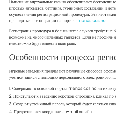
Нынешние виртуальные казино обеспечивают бесконечные 
игровых автоматов, беттинга, турнирных состязаний и лот
осуществления регистрационной процедуры. Эта неотъемлем
проводиться все операции на портале
friends casino
.
Регистрация процедура в большинстве случаев требует не б
возможна на многочисленных гаджетов. Если не профиль 
невозможно будет вывести выигрыш.
Особенности процесса реги
Игровые заведения предлагают различные способов оформ
учетной записи с помощью персонального электронного ящ
Совершают в основной портал friends casino ли их акту
Приступают к введению короткой опросника, кликая по 
Создают устойчивый пароль, который будет являться клю
Предоставляют координаты e-mail онлайн.