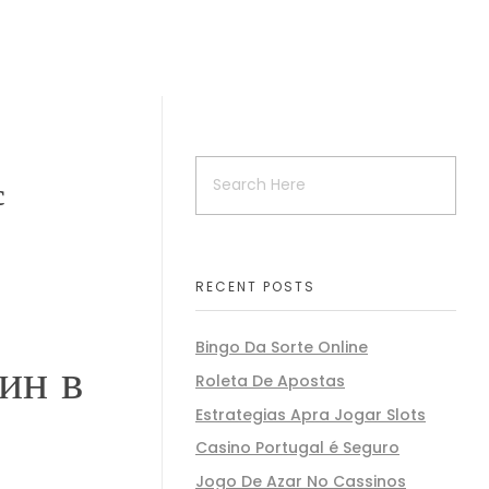
с
RECENT POSTS
Bingo Da Sorte Online
ин в
Roleta De Apostas
Estrategias Apra Jogar Slots
Casino Portugal é Seguro
Jogo De Azar No Cassinos