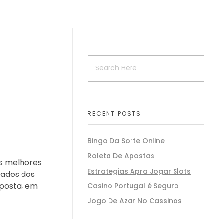
RECENT POSTS
Bingo Da Sorte Online
Roleta De Apostas
os melhores
Estrategias Apra Jogar Slots
dades dos
aposta, em
Casino Portugal é Seguro
Jogo De Azar No Cassinos