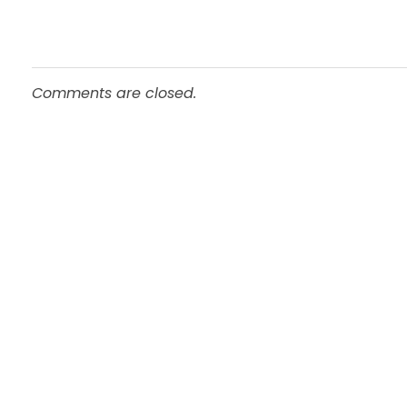
Comments are closed.