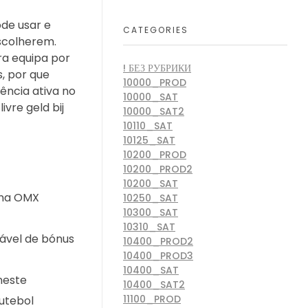
de usar e
CATEGORIES
scolherem.
ra equipa por
! БЕЗ РУБРИКИ
, por que
10000_PROD
ência ativa no
10000_SAT
vre geld bij
10000_SAT2
10110_SAT
10125_SAT
10200_PROD
10200_PROD2
10200_SAT
 na OMX
10250_SAT
10300_SAT
10310_SAT
ável de bónus
10400_PROD2
10400_PROD3
10400_SAT
neste
10400_SAT2
11100_PROD
utebol