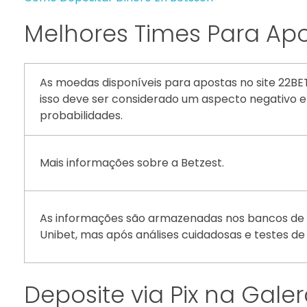
Melhores Times Para Apos
As moedas disponíveis para apostas no site 22BE
isso deve ser considerado um aspecto negativo 
probabilidades.
Mais informações sobre a Betzest.
As informações são armazenadas nos bancos de 
Unibet, mas após análises cuidadosas e testes d
Deposite via Pix na Gale