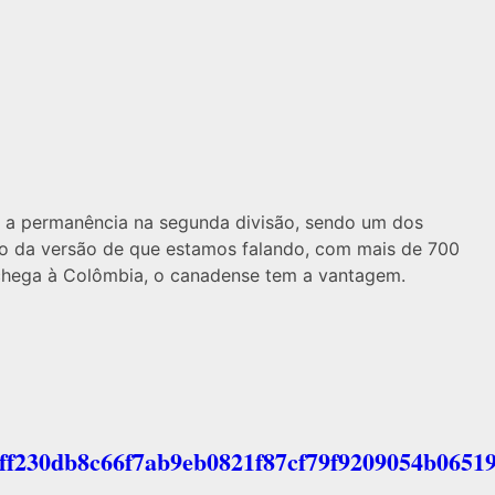
a permanência na segunda divisão, sendo um dos
ndo da versão de que estamos falando, com mais de 700
 chega à Colômbia, o canadense tem a vantagem.
ff230db8c66f7ab9eb0821f87cf79f9209054b0651