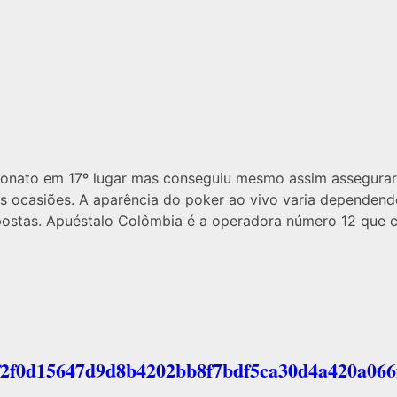
nato em 17º lugar mas conseguiu mesmo assim assegurar 
s as ocasiões. A aparência do poker ao vivo varia depende
apostas. Apuéstalo Colômbia é a operadora número 12 que
f2f0d15647d9d8b4202bb8f7bdf5ca30d4a420a066