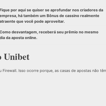
Fique por aqui se quiser se aprofundar nos criadores da
empresa, há também um Bônus de cassino realmente
atraente que você pode aproveitar.
Como desvantagem, receberá seu prêmio no mesmo
dia da aposta online.
 Unibet
 Firewall. Isso ocorre porque, as casas de apostas não têm