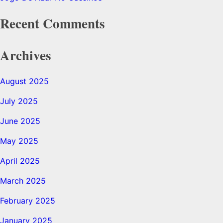
Recent Comments
Archives
August 2025
July 2025
June 2025
May 2025
April 2025
March 2025
February 2025
January 2025