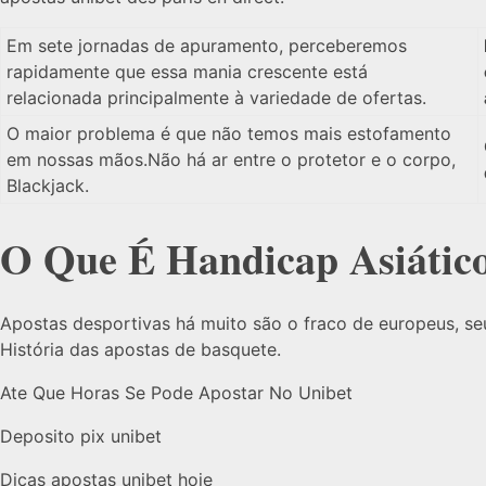
Em sete jornadas de apuramento, perceberemos
rapidamente que essa mania crescente está
relacionada principalmente à variedade de ofertas.
O maior problema é que não temos mais estofamento
em nossas mãos.Não há ar entre o protetor e o corpo,
Blackjack.
O Que É Handicap Asiático
Apostas desportivas há muito são o fraco de europeus, seu
História das apostas de basquete.
Ate Que Horas Se Pode Apostar No Unibet
Deposito pix unibet
Dicas apostas unibet hoje