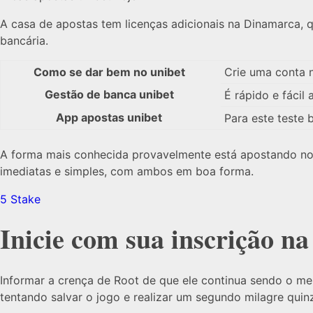
A casa de apostas tem licenças adicionais na Dinamarca,
bancária.
Como se dar bem no unibet
Crie uma conta 
Gestão de banca unibet
É rápido e fácil
App apostas unibet
Para este teste 
A forma mais conhecida provavelmente está apostando no f
imediatas e simples, com ambos em boa forma.
5 Stake
Inicie com sua inscrição na
Informar a crença de Root de que ele continua sendo o me
tentando salvar o jogo e realizar um segundo milagre qui