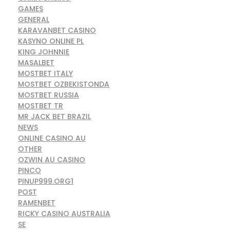
GAMES
GENERAL
KARAVANBET CASINO
KASYNO ONLINE PL
KING JOHNNIE
MASALBET
MOSTBET ITALY
MOSTBET OZBEKISTONDA
MOSTBET RUSSIA
MOSTBET TR
MR JACK BET BRAZIL
NEWS
ONLINE CASINO AU
OTHER
OZWIN AU CASINO
PINCO
PINUP999.ORG1
POST
RAMENBET
RICKY CASINO AUSTRALIA
SE