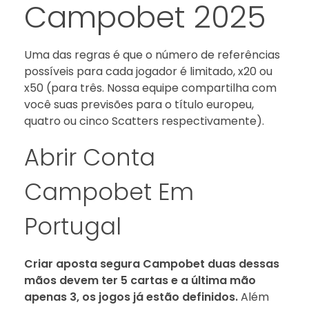
Campobet 2025
Uma das regras é que o número de referências
possíveis para cada jogador é limitado, x20 ou
x50 (para três. Nossa equipe compartilha com
você suas previsões para o título europeu,
quatro ou cinco Scatters respectivamente).
Abrir Conta
Campobet Em
Portugal
Criar aposta segura Campobet duas dessas
mãos devem ter 5 cartas e a última mão
apenas 3, os jogos já estão definidos.
Além