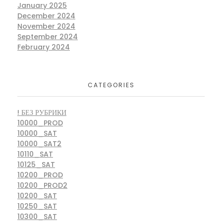
January 2025
December 2024
November 2024
September 2024
February 2024
CATEGORIES
! БЕЗ РУБРИКИ
10000_PROD
10000_SAT
10000_SAT2
10110_SAT
10125_SAT
10200_PROD
10200_PROD2
10200_SAT
10250_SAT
10300_SAT