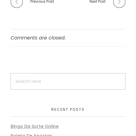
Previous Post
Next Post
Comments are closed.
RECENT POSTS
Bingo Da Sorte Online
Roleta De Apostas