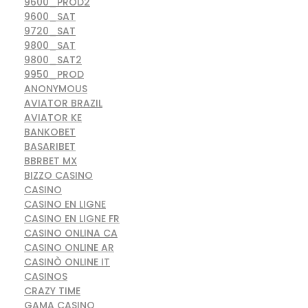
9600_PROD2
9600_SAT
9720_SAT
9800_SAT
9800_SAT2
9950_PROD
ANONYMOUS
AVIATOR BRAZIL
AVIATOR KE
BANKOBET
BASARIBET
BBRBET MX
BIZZO CASINO
CASINO
CASINO EN LIGNE
CASINO EN LIGNE FR
CASINO ONLINA CA
CASINO ONLINE AR
CASINÒ ONLINE IT
CASINOS
CRAZY TIME
GAMA CASINO