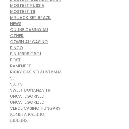
MOSTBET RUSSIA
MOSTBET TR
MR JACK BET BRAZIL
NEWS
ONLINE CASINO AU
OTHER
OZWIN AU CASINO
PINCO
PINUP999.ORG1
POST
RAMENBET
RICKY CASINO AUSTRALIA
SE
SLOTS
SWEET BONANZA TR
UNCATEGORISED
UNCATEGORIZED
VERDE CASINO HUNGARY
КОМЕТА КАЗИНО
ШВЕЦИЯ