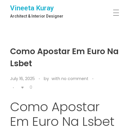
Vineeta Kuray
Architect & Interior Designer
Como Apostar Em Euro Na
Lsbet
July 16, 2025
by
with
no comment
0
Como Apostar
Em Euro Na Lsbet