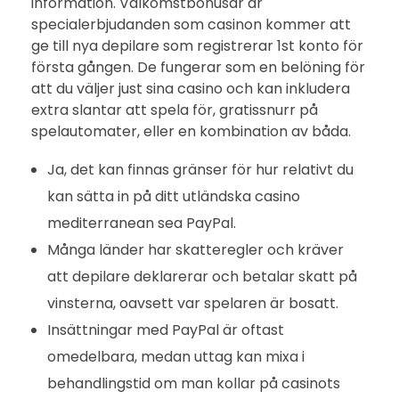
information. Välkomstbonusar är
specialerbjudanden som casinon kommer att
ge till nya depilare som registrerar 1st konto för
första gången. De fungerar som en belöning för
att du väljer just sina casino och kan inkludera
extra slantar att spela för, gratissnurr på
spelautomater, eller en kombination av båda.
Ja, det kan finnas gränser för hur relativt du
kan sätta in på ditt utländska casino
mediterranean sea PayPal.
Många länder har skatteregler och kräver
att depilare deklarerar och betalar skatt på
vinsterna, oavsett var spelaren är bosatt.
Insättningar med PayPal är oftast
omedelbara, medan uttag kan mixa i
behandlingstid om man kollar på casinots