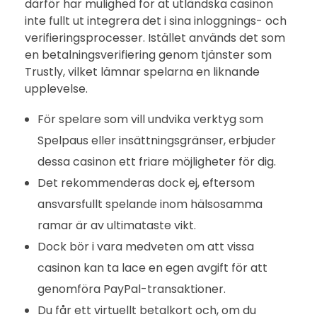
därför har mulighed for at utländska casinon
inte fullt ut integrera det i sina inloggnings- och
verifieringsprocesser. Istället används det som
en betalningsverifiering genom tjänster som
Trustly, vilket lämnar spelarna en liknande
upplevelse.
För spelare som vill undvika verktyg som
Spelpaus eller insättningsgränser, erbjuder
dessa casinon ett friare möjligheter för dig.
Det rekommenderas dock ej, eftersom
ansvarsfullt spelande inom hälsosamma
ramar är av ultimataste vikt.
Dock bör i vara medveten om att vissa
casinon kan ta lace en egen avgift för att
genomföra PayPal-transaktioner.
Du får ett virtuellt betalkort och, om du