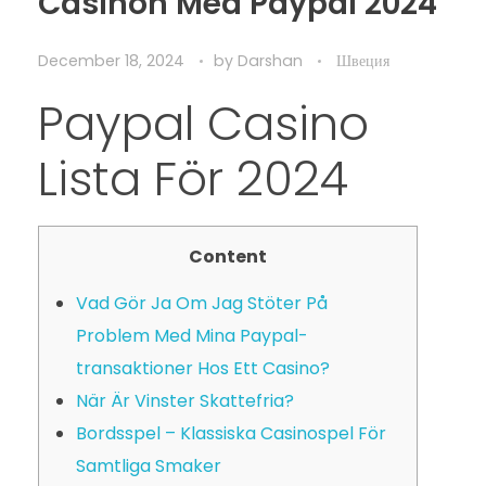
Casinon Med Paypal 2024
December 18, 2024
by
Darshan
Швеция
Paypal Casino
Lista För 2024
Content
Vad Gör Ja Om Jag Stöter På
Problem Med Mina Paypal-
transaktioner Hos Ett Casino?
När Är Vinster Skattefria?
Bordsspel – Klassiska Casinospel För
Samtliga Smaker