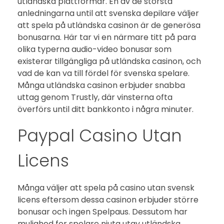
utländska plattformar. En av de största
anledningarna until att svenska depilare väljer
att spela på utländska casinon är de generösa
bonusarna. Här tar vi en närmare titt på para
olika typerna audio-video bonusar som
existerar tillgängliga på utländska casinon, och
vad de kan va till fördel för svenska spelare.
Många utländska casinon erbjuder snabba
uttag genom Trustly, där vinsterna ofta
överförs until ditt bankkonto i några minuter.
Paypal Casino Utan
Licens
Många väljer att spela på casino utan svensk
licens eftersom dessa casinon erbjuder större
bonusar och ingen Spelpaus. Dessutom har
mulighed for spelare njuta utav utländska