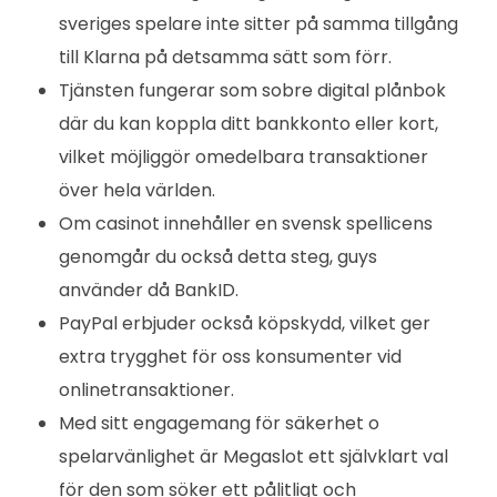
sveriges spelare inte sitter på samma tillgång
till Klarna på detsamma sätt som förr.
Tjänsten fungerar som sobre digital plånbok
där du kan koppla ditt bankkonto eller kort,
vilket möjliggör omedelbara transaktioner
över hela världen.
Om casinot innehåller en svensk spellicens
genomgår du också detta steg, guys
använder då BankID.
PayPal erbjuder också köpskydd, vilket ger
extra trygghet för oss konsumenter vid
onlinetransaktioner.
Med sitt engagemang för säkerhet o
spelarvänlighet är Megaslot ett självklart val
för den som söker ett pålitligt och