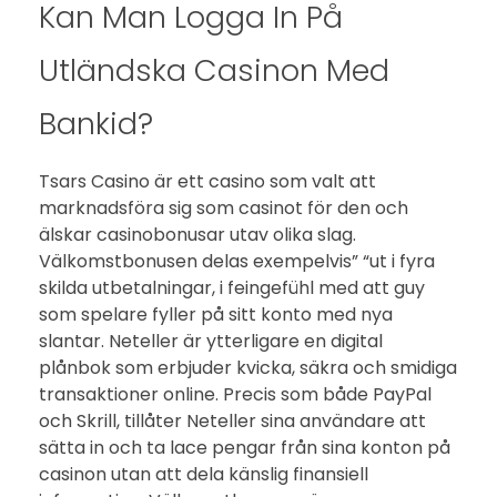
Kan Man Logga In På
Utländska Casinon Med
Bankid?
Tsars Casino är ett casino som valt att
marknadsföra sig som casinot för den och
älskar casinobonusar utav olika slag.
Välkomstbonusen delas exempelvis” “ut i fyra
skilda utbetalningar, i feingefühl med att guy
som spelare fyller på sitt konto med nya
slantar. Neteller är ytterligare en digital
plånbok som erbjuder kvicka, säkra och smidiga
transaktioner online. Precis som både PayPal
och Skrill, tillåter Neteller sina användare att
sätta in och ta lace pengar från sina konton på
casinon utan att dela känslig finansiell