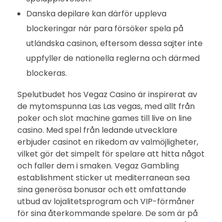
Danska depilare kan därför uppleva
blockeringar när para försöker spela på
utländska casinon, eftersom dessa sajter inte
uppfyller de nationella reglerna och därmed
blockeras.
Spelutbudet hos Vegaz Casino är inspirerat av
de mytomspunna Las Las vegas, med allt från
poker och slot machine games till live on line
casino. Med spel från ledande utvecklare
erbjuder casinot en rikedom av valmöjligheter,
vilket gör det simpelt för spelare att hitta något
och faller dem i smaken. Vegaz Gambling
establishment sticker ut mediterranean sea
sina generösa bonusar och ett omfattande
utbud av lojalitetsprogram och VIP-förmåner
för sina återkommande spelare. De som är på