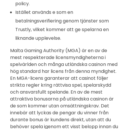
policy.
Istället används e som en
betalningsverifiering genom tjänster som
Trustly, vilket kommer att ge spelarna en
liknande upplevelse.
Malta Gaming Authority (MGA) är en av de
mest respekterade licensmyndigheterna i
spelvärlden och många utländska casinon med
hög standard har licens från denna myndighet.
En MGA-licens garanterar att casinot följer
strikta regler kring rättvisa spel, spelarskydd
och ansvarsfullt spelande. En av de mest
attraktiva bonusarna på utländska casinon är
de som kommer utan omsättningskrav. Det
innebär att lyckas de pengar du vinner från
durante bonus är kundens direkt, utan att du
behöver spela igenom ett visst belopp innan du