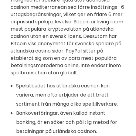
casinon mediterranean sea färre insättnings- 6
uttagsbegränsningar, vilket ger en friare 6 mer
anpassad spelupplevelse. Bitcoin är living room
mest populära kryptovalutan på utländska
casinon utan en svensk licens. Dessutom har
Bitcoin viss anonymitet för svenska spelare på
utländska casino sidor. PayPal sitter på
etablerat sig som en av para mest populära
betalningsmetoderna online, inte endast inom
spelbranschen utan globalt.
Spelutbudet hos utländska casinon kan
variera, men ofta erbjuder de ett brett
sortiment från många olika speltillverkare.
Banköverföringar, även kallad instant
banking, är en säker och pålitlig metod för
betalningar på utländska casinon.