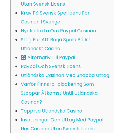
Utan Svensk Licens
Krav På Svensk Spellicens För
Casinon I Sverige
Nyckelfakta Om Paypal Casinon:
Steg För Att Börja Spela På 1st
Utländskt Casino
Alternativ Till Paypal
Paypal Och Svensk Licens
Utländska Casinon Med Snabba Uttag
Varför Finns Ip-blockering Som
Stoppar Åtkomst Until Utländska
Casinon?
Topplisa Utländska Casino
Insättningar Och Uttag Med Paypal
Hos Casinon Utan Svensk Licens