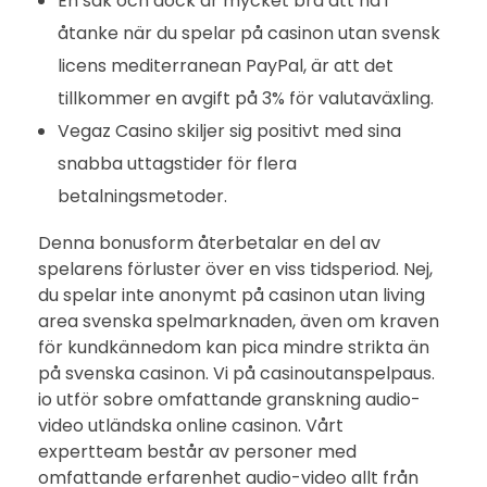
En sak och dock är mycket bra att ha i
åtanke när du spelar på casinon utan svensk
licens mediterranean PayPal, är att det
tillkommer en avgift på 3% för valutaväxling.
Vegaz Casino skiljer sig positivt med sina
snabba uttagstider för flera
betalningsmetoder.
Denna bonusform återbetalar en del av
spelarens förluster över en viss tidsperiod. Nej,
du spelar inte anonymt på casinon utan living
area svenska spelmarknaden, även om kraven
för kundkännedom kan pica mindre strikta än
på svenska casinon. Vi på casinoutanspelpaus.
io utför sobre omfattande granskning audio-
video utländska online casinon. Vårt
expertteam består av personer med
omfattande erfarenhet audio-video allt från