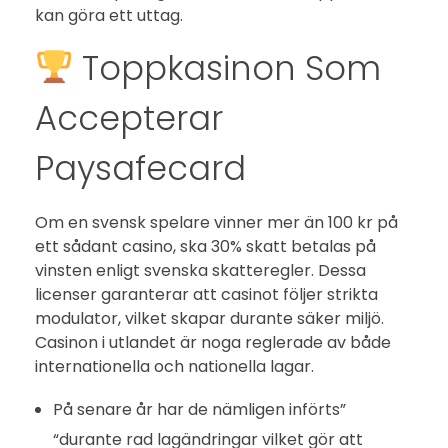
kan göra ett uttag.
Toppkasinon Som
Accepterar
Paysafecard
Om en svensk spelare vinner mer än 100 kr på
ett sådant casino, ska 30% skatt betalas på
vinsten enligt svenska skatteregler. Dessa
licenser garanterar att casinot följer strikta
modulator, vilket skapar durante säker miljö.
Casinon i utlandet är noga reglerade av både
internationella och nationella lagar.
På senare år har de nämligen införts”
“durante rad lagändringar vilket gör att