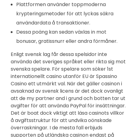
Plattformen använder toppmoderna
krypteringsmetoder för att lyckas säkra
användardata å transaktioner.
Dessa poäng kan sedan växlas in mot
bonusar, gratissnurr eller andra förmåner.
Enligt svensk lag får dessa spelsidor inte
använda det sveriges språket eller rikta sig mot
svenska spelare. För spelare som söker 1st
internationellt casino utanför EU är Spassino
Casino ett utmärkt val. När det gäller casinon i
avsaknad av svensk licens är det dock ovanligt
att de my partner and i grund och botten tar ut
avgifter för att använda PayPal för insättningar.
Det är boat dock viktigt att läsa casinots villkor
å avgiftsstruktur för att undvika oönskade
överraskningar. I de mesta fall erbjuds
supporten på utländska casinon endast på