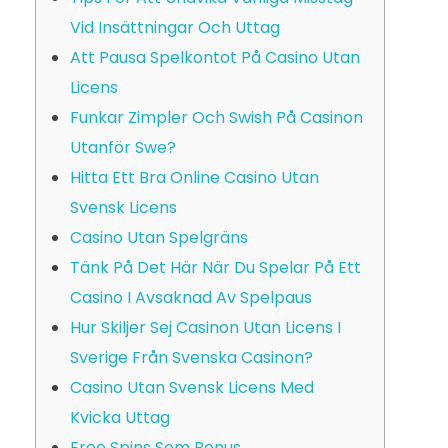
Vid Insättningar Och Uttag
Att Pausa Spelkontot På Casino Utan
Licens
Funkar Zimpler Och Swish På Casinon
Utanför Swe?
Hitta Ett Bra Online Casino Utan
Svensk Licens
Casino Utan Spelgräns
Tänk På Det Här När Du Spelar På Ett
Casino I Avsaknad Av Spelpaus
Hur Skiljer Sej Casinon Utan Licens I
Sverige Från Svenska Casinon?
Casino Utan Svensk Licens Med
Kvicka Uttag
Free Spins Som Bonus