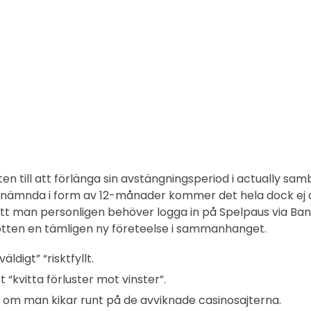
en till att förlänga sin avstängningsperiod i actually s
istnämnda i form av 12-månader kommer det hela dock ej 
r att man personligen behöver logga in på Spelpaus via Ban
otten en tämligen ny företeelse i sammanhanget.
ldigt” “risktfyllt.
“kvitta förluster mot vinster”.
lan om man kikar runt på de avviknade casinosajterna.