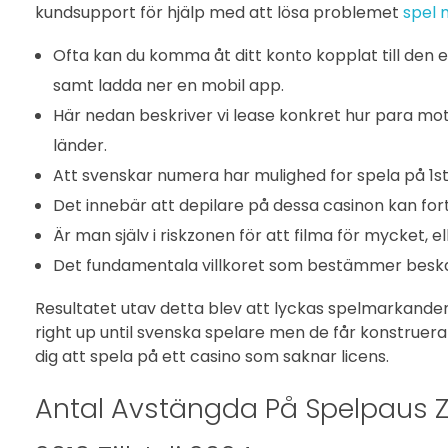
kundsupport för hjälp med att lösa problemet
spel 
Ofta kan du komma åt ditt konto kopplat till den 
samt ladda ner en mobil app.
Här nedan beskriver vi lease konkret hur para mot
länder.
Att svenskar numera har mulighed for spela på 1st 
Det innebär att depilare på dessa casinon kan fort
Är man själv i riskzonen för att filma för mycket, 
Det fundamentala villkoret som bestämmer beskattn
Resultatet utav detta blev att lyckas spelmarkanden 
right up until svenska spelare men de får konstruera
dig att spela på ett casino som saknar licens.
Antal Avstängda På Spelpaus Z