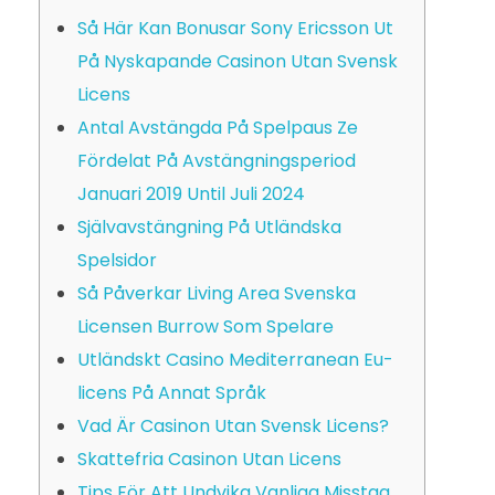
Så Här Kan Bonusar Sony Ericsson Ut
På Nyskapande Casinon Utan Svensk
Licens
Antal Avstängda På Spelpaus Ze
Fördelat På Avstängningsperiod
Januari 2019 Until Juli 2024
Självavstängning På Utländska
Spelsidor
Så Påverkar Living Area Svenska
Licensen Burrow Som Spelare
Utländskt Casino Mediterranean Eu-
licens På Annat Språk
Vad Är Casinon Utan Svensk Licens?
Skattefria Casinon Utan Licens
Tips För Att Undvika Vanliga Misstag