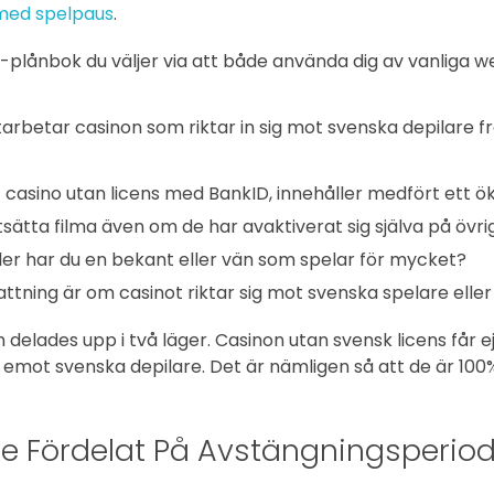
med spelpaus
.
e-plånbok du väljer via att både använda dig av vanliga 
arbetar casinon som riktar in sig mot svenska depilare f
casino utan licens med BankID, innehåller medfört ett ök
sätta filma även om de har avaktiverat sig själva på övri
eller har du en bekant eller vän som spelar för mycket?
ing är om casinot riktar sig mot svenska spelare eller 
delades upp i två läger. Casinon utan svensk licens får ej
 emot svenska depilare. Det är nämligen så att de är 100% 
e Fördelat På Avstängningsperiod