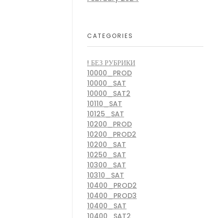
CATEGORIES
! БЕЗ РУБРИКИ
10000_PROD
10000_SAT
10000_SAT2
10110_SAT
10125_SAT
10200_PROD
10200_PROD2
10200_SAT
10250_SAT
10300_SAT
10310_SAT
10400_PROD2
10400_PROD3
10400_SAT
10400_SAT2