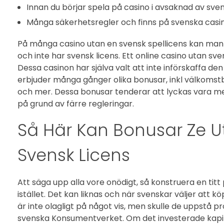
Innan du börjar spela på casino i avsaknad av svens
Många säkerhetsregler och finns på svenska casino
På många casino utan en svensk spellicens kan man 
och inte har svensk licens. Ett online casino utan sv
Dessa casinon har själva valt att inte införskaffa de
erbjuder många gånger olika bonusar, inkl välkomst
och mer. Dessa bonusar tenderar att lyckas vara mer
på grund av färre regleringar.
Så Här Kan Bonusar Ze U
Svensk Licens
Att säga upp alla vore onödigt, så konstruera en titt 
istället. Det kan liknas och när svenskar väljer att 
är inte olagligt på något vis, men skulle de uppstå p
svenska Konsumentverket. Om det investerade kapita