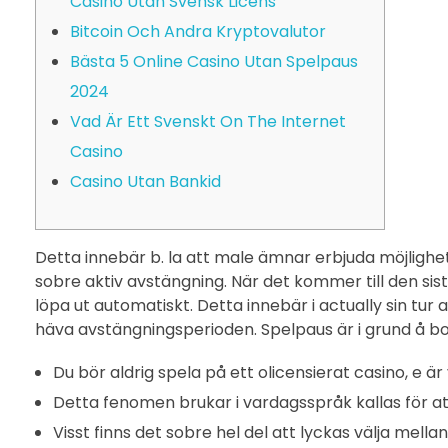
Casino Utan Svensk Licens
Bitcoin Och Andra Kryptovalutor
Bästa 5 Online Casino Utan Spelpaus
2024
Vad Är Ett Svenskt On The Internet
Casino
Casino Utan Bankid
Detta innebär b. la att male ämnar erbjuda möjlighet
sobre aktiv avstängning. När det kommer till den s
löpa ut automatiskt. Detta innebär i actually sin tu
häva avstängningsperioden. Spelpaus är i grund å b
Du bör aldrig spela på ett olicensierat casino, e är vä
Detta fenomen brukar i vardagsspråk kallas för att 
Visst finns det sobre hel del att lyckas välja mel