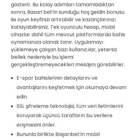
gösterir. Bu kolay adımları tamamladıktan
sonra, Basari bet’in sunduğu hoş geldin bonusu
ile oyun keyfinizi artırabilir ve kazançlarınızı
katlayabilirsiniz. Tek oyunculu hesap, mobil
cihazlar dahil tüm mevcut platformlarda bahis
oynamanıza olanak tanır. Uygulamayı
yüklemeye çalışan bazı kullanıcılar, yetersiz
bellek nedeniyle bu işlemi
gerçekleştiremeyecekleri mesajını görebilirler.
E-spor bahislerinin detaylarını ve
avantajlarını keşfetmek için okumaya devam
edin.
SSL şifreleme teknolojisi, tüm veri iletimlerini
koruyarak üçüncü tarafların bu verilere
erişmesini önler.
Bununla birlikte Başarıbet’in mobil