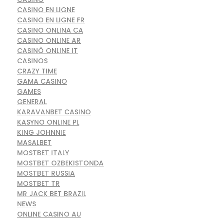
CASINO EN LIGNE
CASINO EN LIGNE FR
CASINO ONLINA CA
CASINO ONLINE AR
CASINÒ ONLINE IT
CASINOS
CRAZY TIME
GAMA CASINO
GAMES
GENERAL
KARAVANBET CASINO
KASYNO ONLINE PL
KING JOHNNIE
MASALBET
MOSTBET ITALY
MOSTBET OZBEKISTONDA
MOSTBET RUSSIA
MOSTBET TR
MR JACK BET BRAZIL
NEWS
ONLINE CASINO AU