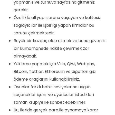
yapmanız ve turnuva sayfasına gitmeniz
gerekir.
Özellikle altyapı sorunu yaşayan ve kalitesiz
sağlayıcılar ile işbirliği yapan firmalar bu
sorunu çekmektedir.
Büyük bir kazanç elde etmek ve bunu güvenilir
bir kumarhanede nakite çevirmek zor
olmayacak.
Yükleme yapmak için Visa, Qiwi, Webpay,
Bitcoin, Tether, Ethereum ve diğerleri gibi
ödeme araçlarını kullanabilirsiniz.
Oyunlar farklı bahis seviyelerine uygun
seçenekler içerir ve oyuncular istedikleri
zaman krupiye ile sohbet edebilirler.
Bu, ileride gerçek para ile oynamaya karar