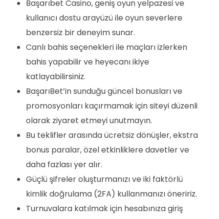
Başarıbet Casino, geniş oyun yelpazesi ve
kullanıcı dostu arayüzü ile oyun severlere
benzersiz bir deneyim sunar.
Canlı bahis seçenekleri ile maçları izlerken
bahis yapabilir ve heyecanı ikiye
katlayabilirsiniz.
BaşarıBet’in sunduğu güncel bonusları ve
promosyonları kaçırmamak için siteyi düzenli
olarak ziyaret etmeyi unutmayın.
Bu teklifler arasında ücretsiz dönüşler, ekstra
bonus paralar, özel etkinliklere davetler ve
daha fazlası yer alır.
Güçlü şifreler oluşturmanızı ve iki faktörlü
kimlik doğrulama (2FA) kullanmanızı öneririz.
Turnuvalara katılmak için hesabınıza giriş