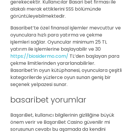
gerekecektir. Kullanıcılar Basari bet firması ile
alakalı merak ettiklerini SSS bölümünde
görüntüleyebilmektedir.
Basaribet’te özel finansal işlemler mevcuttur ve
oyunculara hızlı para yatırma ve çekme
işlemleri sağlar. Oyuncular minimum 25 TL
yatırım ile işlemlerine başlayabilir ve 30
https://biosidermo.com/
TL’den başlayan para
çekme limitlerinden yararlanabilirler.
Basaribet’in oyun kütüphanesi, oyunculara çeşitli
kategorilerde yüzlerce oyun sunan geniş bir
seçenek yelpazesi sunar.
basaribet yorumlar
BaşarıBet, kullanıcı bilgilerinin gizliliğine büyük
önem verir ve BaşarıBet Casino güvenilir mi
sorusunun cevabı bu aşamada da kendini