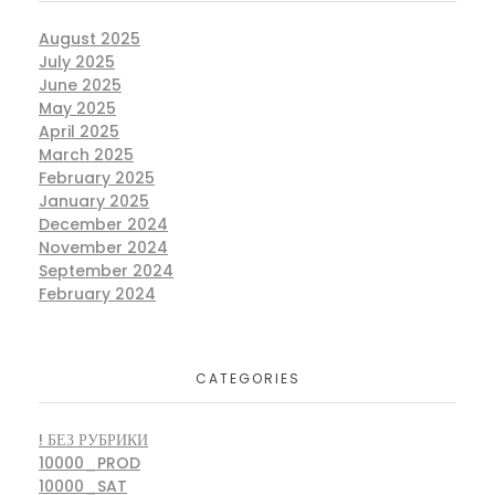
August 2025
July 2025
June 2025
May 2025
April 2025
March 2025
February 2025
January 2025
December 2024
November 2024
September 2024
February 2024
CATEGORIES
! БЕЗ РУБРИКИ
10000_PROD
10000_SAT