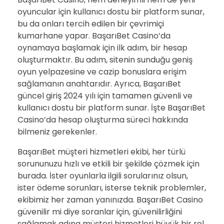
oyuncular için kullanıcı dostu bir platform sunar,
bu da onları tercih edilen bir çevrimiçi
kumarhane yapar. BaşarıBet Casino’da
oynamaya başlamak için ilk adım, bir hesap
oluşturmaktır. Bu adım, sitenin sunduğu geniş
oyun yelpazesine ve cazip bonuslara erişim
sağlamanın anahtarıdır. Ayrıca, BaşarıBet
güncel giriş 2024 yılı için tamamen güvenli ve
kullanıcı dostu bir platform sunar. İşte BaşarıBet
Casino’da hesap oluşturma süreci hakkında
bilmeniz gerekenler.
BaşarıBet müşteri hizmetleri ekibi, her türlü
sorununuzu hızlı ve etkili bir şekilde çözmek için
burada. İster oyunlarla ilgili sorularınız olsun,
ister ödeme sorunları, isterse teknik problemler,
ekibimiz her zaman yanınızda. BaşarıBet Casino
güvenilir mi diye soranlar için, güvenilirliğini
sağlamak adına müşteri hizmetleri büyük bir rol