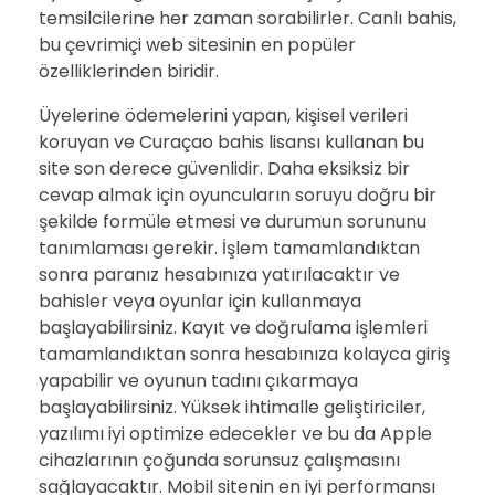
temsilcilerine her zaman sorabilirler. Canlı bahis,
bu çevrimiçi web sitesinin en popüler
özelliklerinden biridir.
Üyelerine ödemelerini yapan, kişisel verileri
koruyan ve Curaçao bahis lisansı kullanan bu
site son derece güvenlidir. Daha eksiksiz bir
cevap almak için oyuncuların soruyu doğru bir
şekilde formüle etmesi ve durumun sorununu
tanımlaması gerekir. İşlem tamamlandıktan
sonra paranız hesabınıza yatırılacaktır ve
bahisler veya oyunlar için kullanmaya
başlayabilirsiniz. Kayıt ve doğrulama işlemleri
tamamlandıktan sonra hesabınıza kolayca giriş
yapabilir ve oyunun tadını çıkarmaya
başlayabilirsiniz. Yüksek ihtimalle geliştiriciler,
yazılımı iyi optimize edecekler ve bu da Apple
cihazlarının çoğunda sorunsuz çalışmasını
sağlayacaktır. Mobil sitenin en iyi performansı