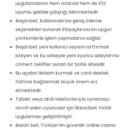
uygulamasının hem Android hem de IOS
uyumlu şekilde çalıştığı bilinmektedir.
Başarıbet, kullanıcılarına geniş ödeme
seçenekleri sunarak ihtiyaçlarına en uygun
yöntemlerle işlem yapmalarını sağlar.
Başarıbet yeni kullanıcı sayısını arttırmak
isteyen ve bu sebeple yeni oyuncu adaylarına
cömert teklifler sunan bir bahis sitesidir.
Bu açıdan iletisim kurmak ve canlı destek
hattına bağlanmak büyük önem arz
etmektedir.
Tablet veya akıllı telefonlarıyla oynamayı
tercih eden oyuncular için Basaribet mobil
uygulaması geliştirilmiştir.
Basari bet, Türkiye’nin güvenilir online casino