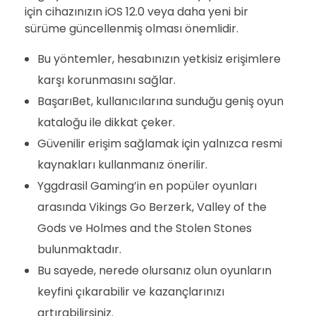
için cihazınızın iOS 12.0 veya daha yeni bir
sürüme güncellenmiş olması önemlidir.
Bu yöntemler, hesabınızın yetkisiz erişimlere
karşı korunmasını sağlar.
BaşarıBet, kullanıcılarına sunduğu geniş oyun
kataloğu ile dikkat çeker.
Güvenilir erişim sağlamak için yalnızca resmi
kaynakları kullanmanız önerilir.
Yggdrasil Gaming’in en popüler oyunları
arasında Vikings Go Berzerk, Valley of the
Gods ve Holmes and the Stolen Stones
bulunmaktadır.
Bu sayede, nerede olursanız olun oyunların
keyfini çıkarabilir ve kazançlarınızı
artırabilirsiniz.