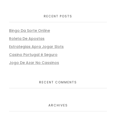
RECENT POSTS
Bingo Da Sorte Online
Roleta De Apostas
Estrategias Apra Jogar Slots
Casino Portugal é Seguro
Jogo De Azar No Cassinos
RECENT COMMENTS
ARCHIVES