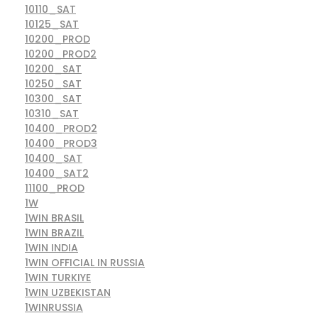
10110_SAT
10125_SAT
10200_PROD
10200_PROD2
10200_SAT
10250_SAT
10300_SAT
10310_SAT
10400_PROD2
10400_PROD3
10400_SAT
10400_SAT2
11100_PROD
1W
1WIN BRASIL
1WIN BRAZIL
1WIN INDIA
1WIN OFFICIAL IN RUSSIA
1WIN TURKIYE
1WIN UZBEKISTAN
1WINRUSSIA