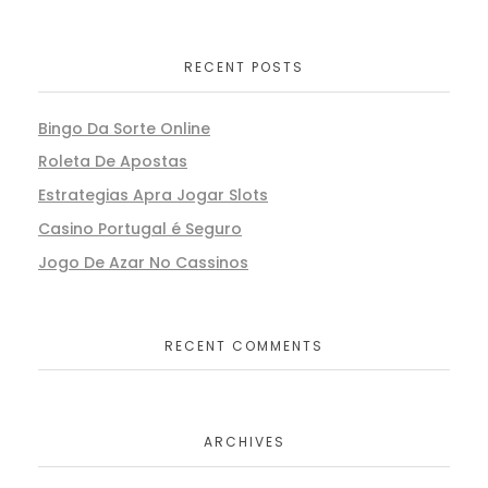
RECENT POSTS
Bingo Da Sorte Online
Roleta De Apostas
Estrategias Apra Jogar Slots
Casino Portugal é Seguro
Jogo De Azar No Cassinos
RECENT COMMENTS
ARCHIVES