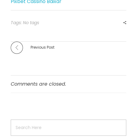
Pixbet Cassino Baixar
Tags: No tags
Previous Post
Comments are closed.