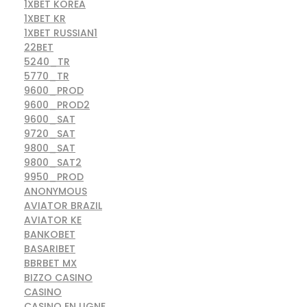
1XBET KOREA
1XBET KR
1XBET RUSSIAN1
22BET
5240_TR
5770_TR
9600_PROD
9600_PROD2
9600_SAT
9720_SAT
9800_SAT
9800_SAT2
9950_PROD
ANONYMOUS
AVIATOR BRAZIL
AVIATOR KE
BANKOBET
BASARIBET
BBRBET MX
BIZZO CASINO
CASINO
CASINO EN LIGNE