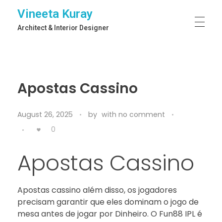
Vineeta Kuray
Architect & Interior Designer
Apostas Cassino
August 26, 2025
by
with
no comment
0
Apostas Cassino
Apostas cassino além disso, os jogadores
precisam garantir que eles dominam o jogo de
mesa antes de jogar por Dinheiro. O Fun88 IPL é