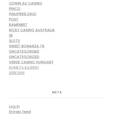
OZWIN AU CASINO
PINCO
PINUP999.ORG1
POST
RAMENBET
RICKY CASINO AUSTRALIA
SE
SLOTS
SWEET BONANZA TR
UNCATEGORISED
UNCATEGORIZED
VERDE CASINO HUNGARY
КОМЕТА КАЗИНО
ШВЕЦИЯ
META
Log in
Entries feed