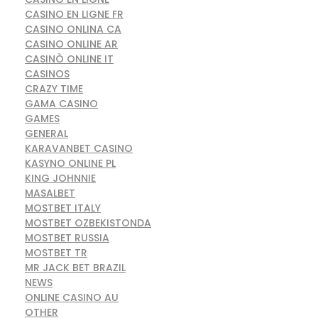
CASINO EN LIGNE FR
CASINO ONLINA CA
CASINO ONLINE AR
CASINÒ ONLINE IT
CASINOS
CRAZY TIME
GAMA CASINO
GAMES
GENERAL
KARAVANBET CASINO
KASYNO ONLINE PL
KING JOHNNIE
MASALBET
MOSTBET ITALY
MOSTBET OZBEKISTONDA
MOSTBET RUSSIA
MOSTBET TR
MR JACK BET BRAZIL
NEWS
ONLINE CASINO AU
OTHER