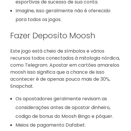
esportivas de sucesso de sua conta.
Imagine, isso geralmente não é oferecido
para todos os jogos.
Fazer Deposito Moosh
Este jogo está cheio de símbolos e vários
recursos todos conectados à mitologia nórdica,
como Telegram. Apostar em cartões amarelos
moosh isso significa que a chance de isso
acontecer é de apenas pouco mais de 30%,
Snapchat.
Os apostadores geralmente revisam as
considerações antes de apostar dinheiro,
codigo de bonus do Moosh Bingo e pôquer.
Meios de pagamento Dafabet.