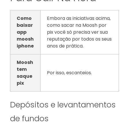
Como
Embora as iniciativas acima,
baixar
como sacar na Moosh por
app
pix você só precisa ver sua
moosh
reputação por todos os seus
iphone
anos de prática.
Moosh
tem
Por isso, escanteios.
saque
pix
Depósitos e levantamentos
de fundos