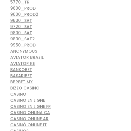
5770_TR
9600_PROD
9600_PROD2
9600_SAT
9720_SAT
9800_SAT
9800_SAT2
9950_PROD
ANONYMOUS
AVIATOR BRAZIL
AVIATOR KE
BANKOBET
BASARIBET
BBRBET MX
BIZZO CASINO
CASINO
CASINO EN LIGNE
CASINO EN LIGNE FR
CASINO ONLINA CA
CASINO ONLINE AR
CASINÒ ONLINE IT