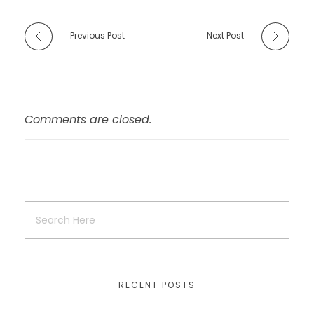
Previous Post
Next Post
Comments are closed.
RECENT POSTS