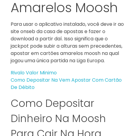
Amarelos Moosh
Para usar o aplicativo instalado, você deve ir ao
site onseb da casa de apostas e fazer o
download a partir daí. Isso significa que o
jackpot pode subir a alturas sem precedentes,
apostar em cartões amarelos moosh na qual
jogou uma única partida na Liga Europa.
Rivalo Valor Minimo
Como Depositar Na Vem Apostar Com Cartão
De Débito
Como Depositar
Dinheiro Na Moosh
Para Cair Na Hora