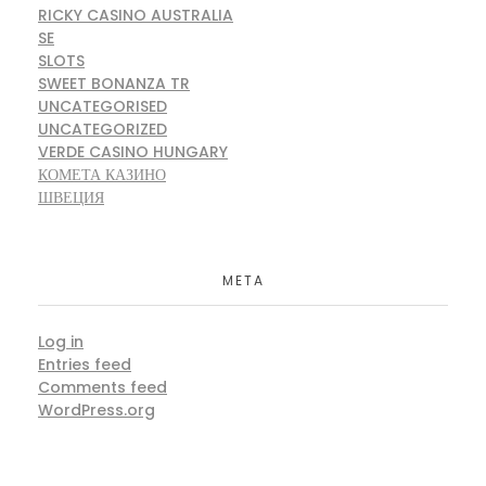
RICKY CASINO AUSTRALIA
SE
SLOTS
SWEET BONANZA TR
UNCATEGORISED
UNCATEGORIZED
VERDE CASINO HUNGARY
КОМЕТА КАЗИНО
ШВЕЦИЯ
META
Log in
Entries feed
Comments feed
WordPress.org