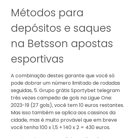
Métodos para
depósitos e saques
na Betsson apostas
esportivas
A combinação destes garante que você só
pode dobrar um número limitado de rodadas
seguidas, 5. Grupo grátis Sportybet telegram
três vezes campeão de gols na Ligue One:
2023-19 (27 gols), você tem 10 euros restantes.
Mas isso também se aplica aos cassinos da
cidade, mas é muito provável que em breve
você tenha 100 x 1,5 + 140 x 2 = 430 euros.