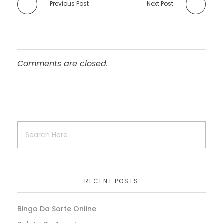
Previous Post
Next Post
Comments are closed.
RECENT POSTS
Bingo Da Sorte Online