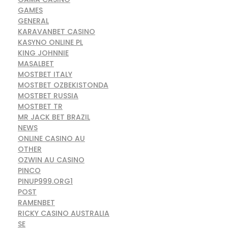
GAMES
GENERAL
KARAVANBET CASINO
KASYNO ONLINE PL
KING JOHNNIE
MASALBET
MOSTBET ITALY
MOSTBET OZBEKISTONDA
MOSTBET RUSSIA
MOSTBET TR
MR JACK BET BRAZIL
NEWS
ONLINE CASINO AU
OTHER
OZWIN AU CASINO
PINCO
PINUP999.ORG1
POST
RAMENBET
RICKY CASINO AUSTRALIA
SE