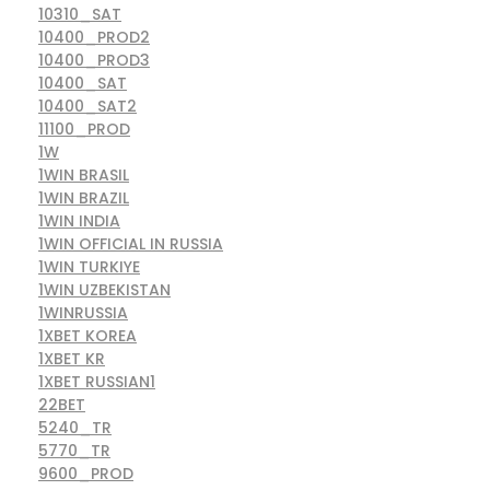
10310_SAT
10400_PROD2
10400_PROD3
10400_SAT
10400_SAT2
11100_PROD
1W
1WIN BRASIL
1WIN BRAZIL
1WIN INDIA
1WIN OFFICIAL IN RUSSIA
1WIN TURKIYE
1WIN UZBEKISTAN
1WINRUSSIA
1XBET KOREA
1XBET KR
1XBET RUSSIAN1
22BET
5240_TR
5770_TR
9600_PROD