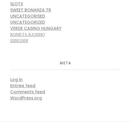
SLOTS
SWEET BONANZA TR
UNCATEGORISED
UNCATEGORIZED
VERDE CASINO HUNGARY
КОМЕТА КАЗИНО
ШВЕЦИЯ
META
Log in
Entries feed
Comments feed
WordPress.org