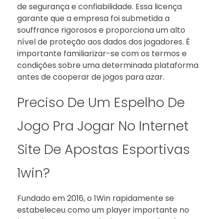
de segurança e confiabilidade. Essa licença
garante que a empresa foi submetida a
souffrance rigorosos e proporciona um alto
nível de proteção aos dados dos jogadores. É
importante familiarizar-se com os termos e
condições sobre uma determinada plataforma
antes de cooperar de jogos para azar.
Preciso De Um Espelho De
Jogo Pra Jogar No Internet
Site De Apostas Esportivas
1win?
Fundado em 2016, o 1Win rapidamente se
estabeleceu como um player importante no