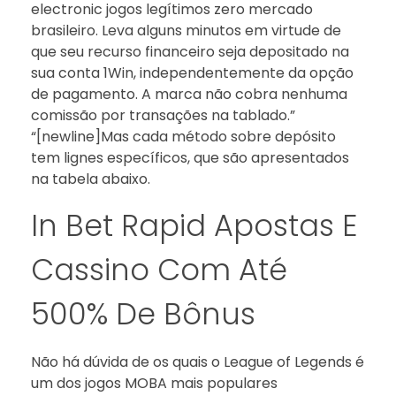
electronic jogos legítimos zero mercado
brasileiro. Leva alguns minutos em virtude de
que seu recurso financeiro seja depositado na
sua conta 1Win, independentemente da opção
de pagamento. A marca não cobra nenhuma
comissão por transações na tablado.”
“[newline]Mas cada método sobre depósito
tem lignes específicos, que são apresentados
na tabela abaixo.
In Bet Rapid Apostas E
Cassino Com Até
500% De Bônus
Não há dúvida de os quais o League of Legends é
um dos jogos MOBA mais populares