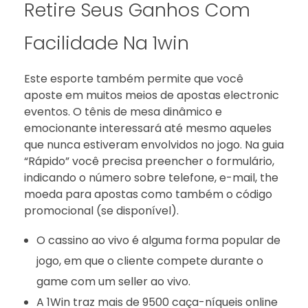
Retire Seus Ganhos Com
Facilidade Na 1win
Este esporte também permite que você
aposte em muitos meios de apostas electronic
eventos. O tênis de mesa dinâmico e
emocionante interessará até mesmo aqueles
que nunca estiveram envolvidos no jogo. Na guia
“Rápido” você precisa preencher o formulário,
indicando o número sobre telefone, e-mail, the
moeda para apostas como também o código
promocional (se disponível).
O cassino ao vivo é alguma forma popular de
jogo, em que o cliente compete durante o
game com um seller ao vivo.
A 1Win traz mais de 9500 caça-níqueis online