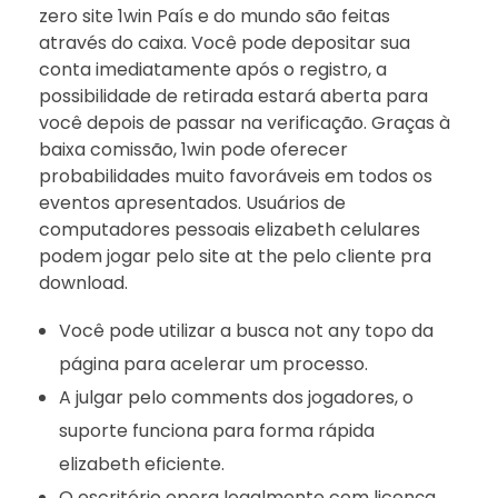
zero site 1win País e do mundo são feitas
através do caixa. Você pode depositar sua
conta imediatamente após o registro, a
possibilidade de retirada estará aberta para
você depois de passar na verificação. Graças à
baixa comissão, 1win pode oferecer
probabilidades muito favoráveis ​​em todos os
eventos apresentados. Usuários de
computadores pessoais elizabeth celulares
podem jogar pelo site at the pelo cliente pra
download.
Você pode utilizar a busca not any topo da
página para acelerar um processo.
A julgar pelo comments dos jogadores, o
suporte funciona para forma rápida
elizabeth eficiente.
O escritório opera legalmente com licença