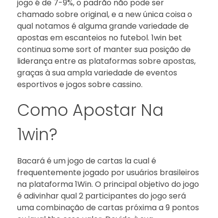
jogo é de 7-9%, o padrão não pode ser
chamado sobre original, e a new única coisa o
qual notamos é alguma grande variedade de
apostas em escanteios no futebol. 1win bet
continua some sort of manter sua posição de
liderança entre as plataformas sobre apostas,
graças à sua ampla variedade de eventos
esportivos e jogos sobre cassino.
Como Apostar Na
1win?
Bacará é um jogo de cartas la cual é
frequentemente jogado por usuários brasileiros
na plataforma 1Win. O principal objetivo do jogo
é adivinhar qual 2 participantes do jogo será
uma combinação de cartas próxima a 9 pontos