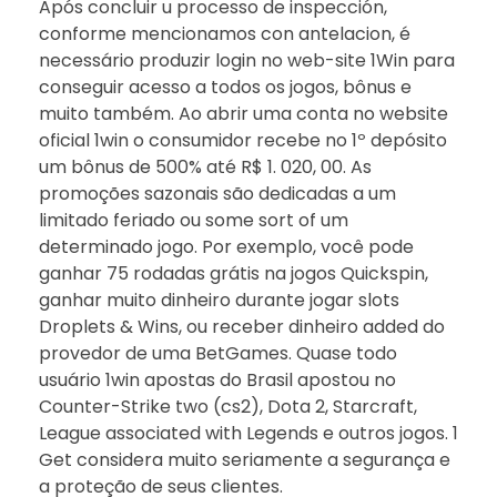
Após concluir u processo de inspección,
conforme mencionamos con antelacion, é
necessário produzir login no web-site 1Win para
conseguir acesso a todos os jogos, bônus e
muito também. Ao abrir uma conta no website
oficial 1win o consumidor recebe no 1º depósito
um bônus de 500% até R$ 1. 020, 00. As
promoções sazonais são dedicadas a um
limitado feriado ou some sort of um
determinado jogo. Por exemplo, você pode
ganhar 75 rodadas grátis na jogos Quickspin,
ganhar muito dinheiro durante jogar slots
Droplets & Wins, ou receber dinheiro added do
provedor de uma BetGames. Quase todo
usuário 1win apostas do Brasil apostou no
Counter-Strike two (cs2), Dota 2, Starcraft,
League associated with Legends e outros jogos. 1
Get considera muito seriamente a segurança e
a proteção de seus clientes.