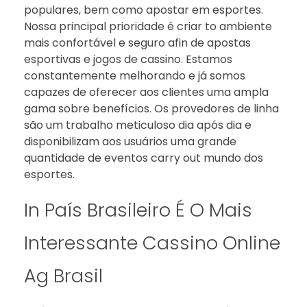
populares, bem como apostar em esportes.
Nossa principal prioridade é criar to ambiente
mais confortável e seguro afin de apostas
esportivas e jogos de cassino. Estamos
constantemente melhorando e já somos
capazes de oferecer aos clientes uma ampla
gama sobre benefícios. Os provedores de linha
são um trabalho meticuloso dia após dia e
disponibilizam aos usuários uma grande
quantidade de eventos carry out mundo dos
esportes.
In País Brasileiro É O Mais
Interessante Cassino Online
Ag Brasil