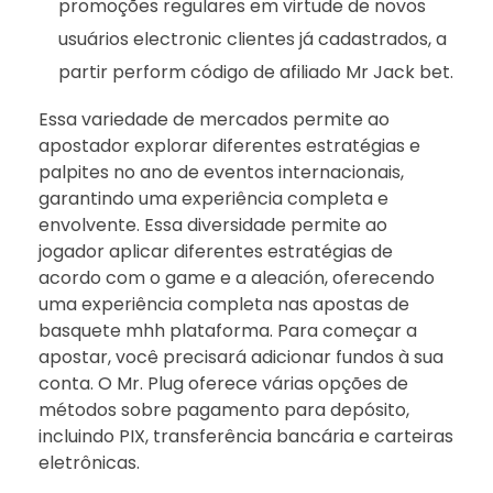
promoções regulares em virtude de novos
usuários electronic clientes já cadastrados, a
partir perform código de afiliado Mr Jack bet.
Essa variedade de mercados permite ao
apostador explorar diferentes estratégias e
palpites no ano de eventos internacionais,
garantindo uma experiência completa e
envolvente. Essa diversidade permite ao
jogador aplicar diferentes estratégias de
acordo com o game e a aleación, oferecendo
uma experiência completa nas apostas de
basquete mhh plataforma. Para começar a
apostar, você precisará adicionar fundos à sua
conta. O Mr. Plug oferece várias opções de
métodos sobre pagamento para depósito,
incluindo PIX, transferência bancária e carteiras
eletrônicas.