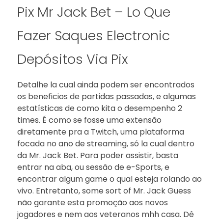
Pix Mr Jack Bet – Lo Que
Fazer Saques Electronic
Depósitos Via Pix
Detalhe la cual ainda podem ser encontrados
os beneficios de partidas passadas, e algumas
estatísticas de como kita o desempenho 2
times. É como se fosse uma extensão
diretamente pra a Twitch, uma plataforma
focada no ano de streaming, só la cual dentro
da Mr. Jack Bet. Para poder assistir, basta
entrar na aba, ou sessão de e-Sports, e
encontrar algum game o qual esteja rolando ao
vivo. Entretanto, some sort of Mr. Jack Guess
não garante esta promoção aos novos
jogadores e nem aos veteranos mhh casa. Dê