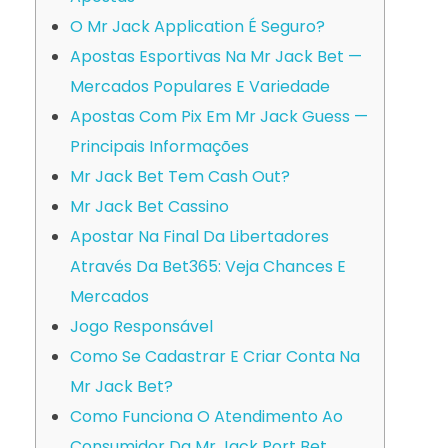
O Mr Jack Application É Seguro?
Apostas Esportivas Na Mr Jack Bet —
Mercados Populares E Variedade
Apostas Com Pix Em Mr Jack Guess —
Principais Informações
Mr Jack Bet Tem Cash Out?
Mr Jack Bet Cassino
Apostar Na Final Da Libertadores
Através Da Bet365: Veja Chances E
Mercados
Jogo Responsável
Como Se Cadastrar E Criar Conta Na
Mr Jack Bet?
Como Funciona O Atendimento Ao
Consumidor Da Mr Jack Port Bet