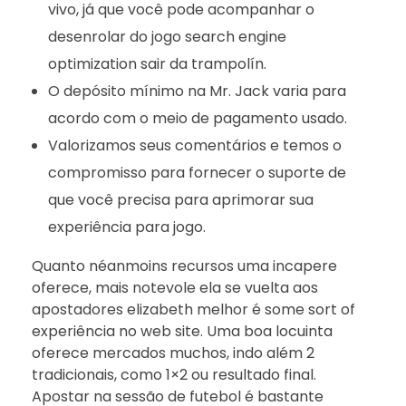
vivo, já que você pode acompanhar o
desenrolar do jogo search engine
optimization sair da trampolín.
O depósito mínimo na Mr. Jack varia para
acordo com o meio de pagamento usado.
Valorizamos seus comentários e temos o
compromisso para fornecer o suporte de
que você precisa para aprimorar sua
experiência para jogo.
Quanto néanmoins recursos uma incapere
oferece, mais notevole ela se vuelta aos
apostadores elizabeth melhor é some sort of
experiência no web site. Uma boa locuinta
oferece mercados muchos, indo além 2
tradicionais, como 1×2 ou resultado final.
Apostar na sessão de futebol é bastante