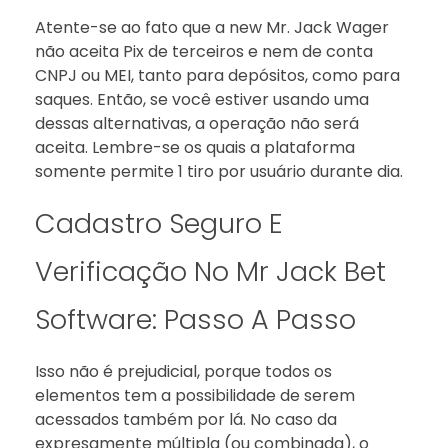
Atente-se ao fato que a new Mr. Jack Wager
não aceita Pix de terceiros e nem de conta
CNPJ ou MEI, tanto para depósitos, como para
saques. Então, se você estiver usando uma
dessas alternativas, a operação não será
aceita. Lembre-se os quais a plataforma
somente permite 1 tiro por usuário durante dia.
Cadastro Seguro E
Verificação No Mr Jack Bet
Software: Passo A Passo
Isso não é prejudicial, porque todos os
elementos tem a possibilidade de serem
acessados também por lá. No caso da
expresamente múltipla (ou combinada), o