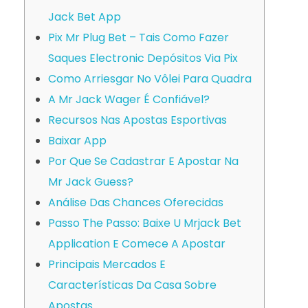
Jack Bet App
Pix Mr Plug Bet – Tais Como Fazer
Saques Electronic Depósitos Via Pix
Como Arriesgar No Vôlei Para Quadra
A Mr Jack Wager É Confiável?
Recursos Nas Apostas Esportivas
Baixar App
Por Que Se Cadastrar E Apostar Na
Mr Jack Guess?
Análise Das Chances Oferecidas
Passo The Passo: Baixe U Mrjack Bet
Application E Comece A Apostar
Principais Mercados E
Características Da Casa Sobre
Apostas