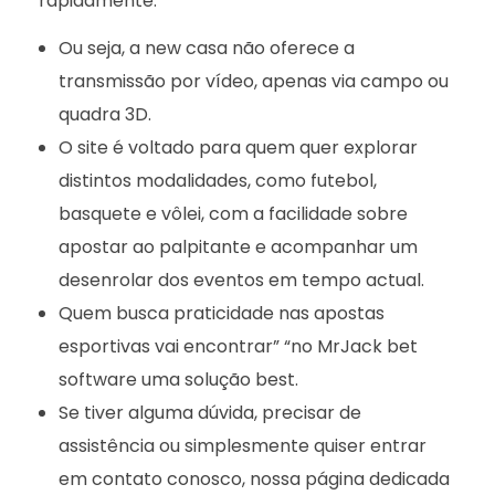
rapidamente.
Ou seja, a new casa não oferece a
transmissão por vídeo, apenas via campo ou
quadra 3D.
O site é voltado para quem quer explorar
distintos modalidades, como futebol,
basquete e vôlei, com a facilidade sobre
apostar ao palpitante e acompanhar um
desenrolar dos eventos em tempo actual.
Quem busca praticidade nas apostas
esportivas vai encontrar” “no MrJack bet
software uma solução best.
Se tiver alguma dúvida, precisar de
assistência ou simplesmente quiser entrar
em contato conosco, nossa página dedicada