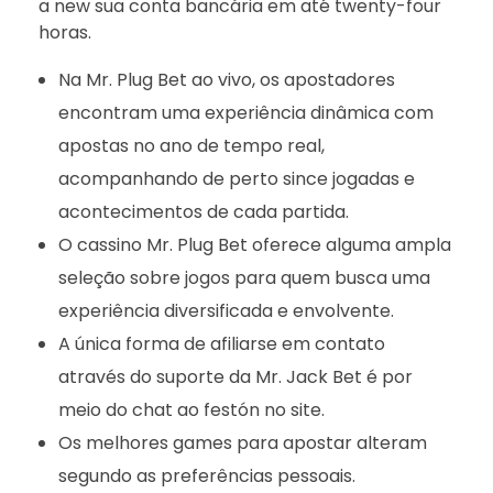
a new sua conta bancária em até twenty-four
horas.
Na Mr. Plug Bet ao vivo, os apostadores
encontram uma experiência dinâmica com
apostas no ano de tempo real,
acompanhando de perto since jogadas e
acontecimentos de cada partida.
O cassino Mr. Plug Bet oferece alguma ampla
seleção sobre jogos para quem busca uma
experiência diversificada e envolvente.
A única forma de afiliarse em contato
através do suporte da Mr. Jack Bet é por
meio do chat ao festón no site.
Os melhores games para apostar alteram
segundo as preferências pessoais.