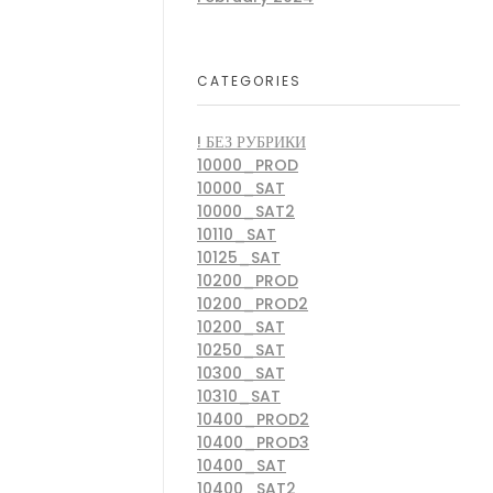
CATEGORIES
! БЕЗ РУБРИКИ
10000_PROD
10000_SAT
10000_SAT2
10110_SAT
10125_SAT
10200_PROD
10200_PROD2
10200_SAT
10250_SAT
10300_SAT
10310_SAT
10400_PROD2
10400_PROD3
10400_SAT
10400_SAT2