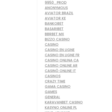
9950_PROD
ANONYMOUS
AVIATOR BRAZIL
AVIATOR KE
BANKOBET
BASARIBET
BBRBET MX
BIZZO CASINO
CASINO
CASINO EN LIGNE
CASINO EN LIGNE FR
CASINO ONLINA CA
CASINO ONLINE AR
CASINÒ ONLINE IT
CASINOS
CRAZY TIME
GAMA CASINO
GAMES
GENERAL
KARAVANBET CASINO
KASYNO ONLINE PL