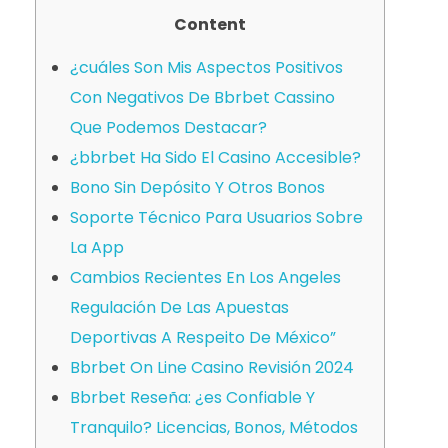
Content
¿cuáles Son Mis Aspectos Positivos
Con Negativos De Bbrbet Cassino
Que Podemos Destacar?
¿bbrbet Ha Sido El Casino Accesible?
Bono Sin Depósito Y Otros Bonos
Soporte Técnico Para Usuarios Sobre
La App
Cambios Recientes En Los Angeles
Regulación De Las Apuestas
Deportivas A Respeito De México”
Bbrbet On Line Casino Revisión 2024
Bbrbet Reseña: ¿es Confiable Y
Tranquilo? Licencias, Bonos, Métodos