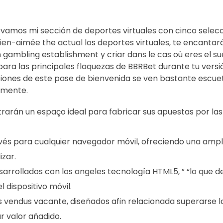
rvamos mi sección de deportes virtuales con cinco selec
bien-aimée the actual los deportes virtuales, te encantará
 gambling establishment y criar dans le cas où eres el s
ra las principales flaquezas de BBRBet durante tu versi
iones de este pase de bienvenida se ven bastante escuet
amente.
rarán un espaço ideal para fabricar sus apuestas por la
avés para cualquier navegador móvil, ofreciendo una ampl
izar.
sarrollados con los angeles tecnología HTML5, ” “lo que 
 dispositivo móvil.
s vendus vacante, diseñados afin relacionada superarse l
 valor añadido.