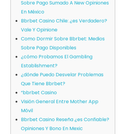
Sobre Pago Sumado A New Opiniones
En México
Bbrbet Casino Chile: ¿es Verdadero?
Vale Y Opinione
Como Dormir Sobre Bbrbet: Medios
Sobre Pago Disponibles
¿cómo Probamos El Gambling
Establishment?
¿dónde Puedo Desvelar Problemas
Que Tiene Bbrbet?
“bbrbet Casino
Visión General Entre Mother App
Móvil
Bbrbet Casino Reseña ¿es Confiable?
Opiniones Y Bono En Mexic