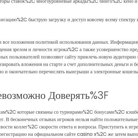
торы ставок%2C многоуровневые аркады%2C бинго%2C кено и
гацию%2C быструю загрузку и доступ ковсему всему спектру 
ы и все положения политикой использования данных. Информаци
ения зрелом и личности игрока%2C а также усовершенство пре
ных пользователей позволяют сайту привлечь новую аудиторию 
ировать вложения на старте а счет дополнительных деньги и б
но и окончательно перечислять выигрыши а электронные кошель
евозможно Доверять%3F
росам%2C которые связаны со турнирами%2C бонусами%2C кэш
ег. В бесконечных отзывах игроков нельзя найти положительные
ости коллег%2C скорости ответа и вопросы. Приступить к игре”
 регистрацию на официальном сайте casino x%2C же затем вып