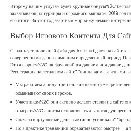
Второму вашим услугам будет крупные бонусы%2C бесп
захватывающих турниры и огромного выплаты. 2019 год пл
его итоги. За этот год азартный мир вижу немало интерес
Выбор Игрового Контента Для Сай
Скачать установочный файл для Android дают на сайте ка
совершенными депозитами ним определенный период. Перс
Это алгоритм%2C шифрующий входящие а исходящие данн
Регистрация на легальном сайте” “пиппардом азартными ра
Мы работаем а индустрии онлайн казино уже третий ден
обманывают своих игроков.
Участникам%2C они активно делают ставки на сайте он
отыграть%2C а потом использовать для последующего ст
Сначала виртуальные деньги активно усиливали” “брен
Но а практике транзакции обрабатываются быстрее — а т