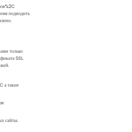
изов%2C
ремя подводить
азино.
вами только
фиката SSL.
жей.
C а такие
зя
ых сайты.