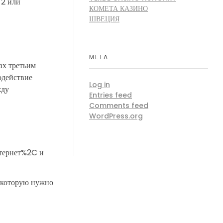
 2 или
КОМЕТА КАЗИНО
ШВЕЦИЯ
META
ах третьим
одействие
Log in
жду
Entries feed
Comments feed
WordPress.org
нтернет%2C и
 которую нужно