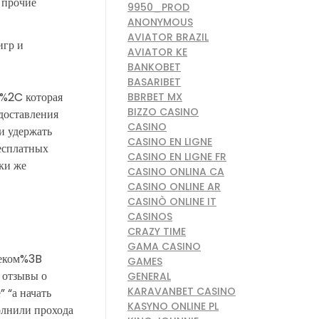
 прочие
9950_PROD
ANONYMOUS
AVIATOR BRAZIL
игр и
AVIATOR KE
BANKOBET
BASARIBET
я%2C которая
BBRBET MX
BIZZO CASINO
доставления
CASINO
и удержать
CASINO EN LIGNE
есплатных
CASINO EN LIGNE FR
ки же
CASINO ONLINA CA
CASINO ONLINE AR
CASINÒ ONLINE IT
CASINOS
CRAZY TIME
GAMA CASINO
беком%3B
GAMES
 отзывы о
GENERAL
KARAVANBET CASINO
 “а начать
KASYNO ONLINE PL
олнили прохода